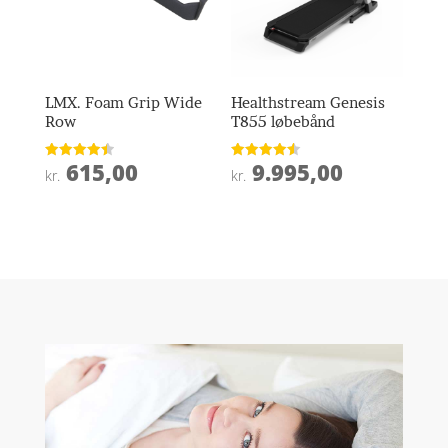
LMX. Foam Grip Wide
Healthstream Genesis
Row
T855 løbebånd
615,00
9.995,00
Vurderet
Vurderet
kr.
kr.
4.5
4.5
ud af 5
ud af 5