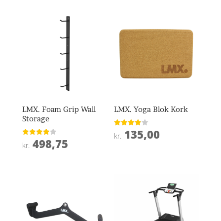
LMX. Foam Grip Wall
LMX. Yoga Blok Kork
Storage
135,00
Vurderet
kr.
3.9
498,75
Vurderet
ud af 5
kr.
4
ud af 5