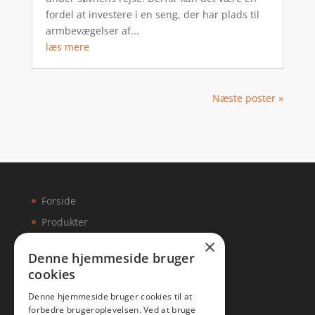
fordel at investere i en seng, der har plads til
armbevægelser af...
læs mere
Næste poster »
Forside
Produkter
×
Kontakt
Denne hjemmeside bruger
cookies
Artikler
Denne hjemmeside bruger cookies til at
forbedre brugeroplevelsen. Ved at bruge