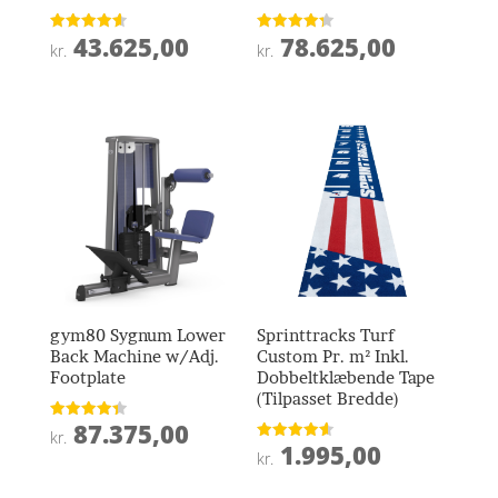
43.625,00
78.625,00
Vurderet
Vurderet
kr.
kr.
4.6
4.3
ud af 5
ud af 5
gym80 Sygnum Lower
Sprinttracks Turf
Back Machine w/Adj.
Custom Pr. m² Inkl.
Footplate
Dobbeltklæbende Tape
(Tilpasset Bredde)
87.375,00
Vurderet
kr.
4.4
1.995,00
Vurderet
ud af 5
kr.
4.6
ud af 5