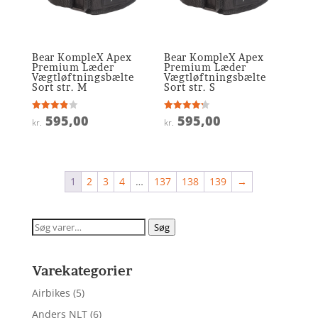
Bear KompleX Apex
Bear KompleX Apex
Premium Læder
Premium Læder
Vægtløftningsbælte
Vægtløftningsbælte
Sort str. M
Sort str. S
595,00
595,00
Vurderet
Vurderet
kr.
kr.
3.9
4.2
ud af 5
ud af 5
1
2
3
4
…
137
138
139
→
Søg
Søg
efter:
Varekategorier
Airbikes
(5)
Anders NLT
(6)