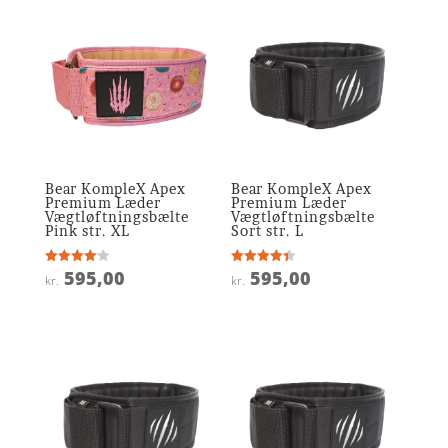
Bear KompleX Apex
Bear KompleX Apex
Premium Læder
Premium Læder
Vægtløftningsbælte
Vægtløftningsbælte
Pink str. XL
Sort str. L
595,00
595,00
Vurderet
Vurderet
kr.
kr.
4.1
4.4
ud af 5
ud af 5