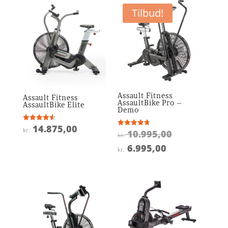
Tilbud!
Assault Fitness
Assault Fitness
AssaultBike Pro –
AssaultBike Elite
Demo
14.875,00
Vurderet
kr.
Den
10.995,00
Vurderet
4.6
kr.
4.7
ud af 5
oprindelige
ud af 5
Den
6.995,00
kr.
pris
aktuelle
var:
pris
kr. 10.995,0
er:
kr. 6.995,00.