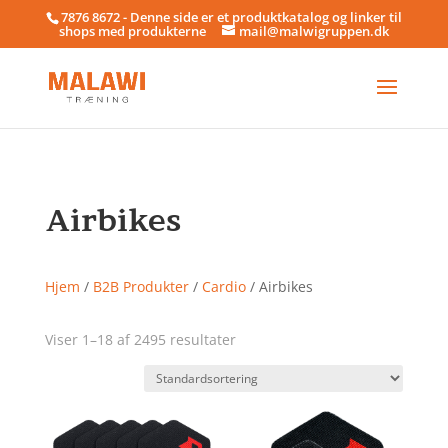
7876 8672 - Denne side er et produktkatalog og linker til
shops med produkterne
mail@malwigruppen.dk
Airbikes
Hjem
/
B2B Produkter
/
Cardio
/ Airbikes
Viser 1–18 af 2495 resultater