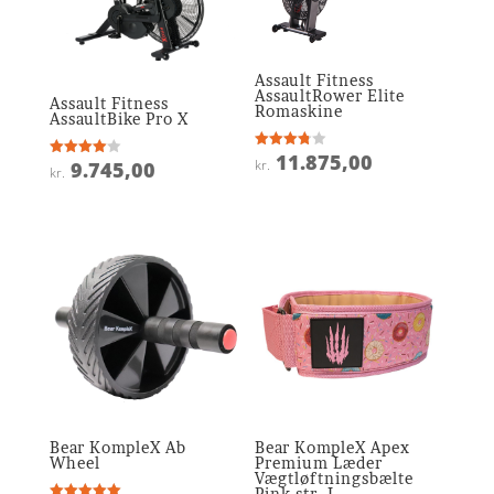
Assault Fitness
AssaultRower Elite
Assault Fitness
Romaskine
AssaultBike Pro X
11.875,00
Vurderet
kr.
9.745,00
Vurderet
kr.
3.8
4
ud af 5
ud af 5
Bear KompleX Ab
Bear KompleX Apex
Wheel
Premium Læder
Vægtløftningsbælte
Pink str. L