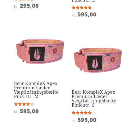
295,00
Vurderet
kr.
5
ud af 5
595,00
Vurderet
kr.
5
ud af 5
Bear KompleX Apex
Premium Læder
Vægtløftningsbælte
Bear KompleX Apex
Pink str. M
Premium Læder
Vægtløftningsbælte
Pink str. S
595,00
Vurderet
kr.
4
ud af 5
595,00
Vurderet
kr.
4.9
ud af 5