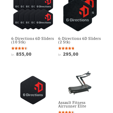
6-Directions 6D Sliders
6-Directions 6D Sliders
(10 Stk)
(2 Stk)
855,00
295,00
Vurderet
Vurderet
kr.
kr.
4.5
4.8
ud af 5
ud af 5
Assault Fitness
Airrunner Elite