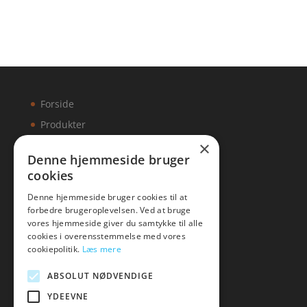
Forside
Produkter
×
Kontakt
Denne hjemmeside bruger
cookies
Artikler
Denne hjemmeside bruger cookies til at
forbedre brugeroplevelsen. Ved at bruge
vores hjemmeside giver du samtykke til alle
cookies i overensstemmelse med vores
Malawigruppen
cookiepolitik.
Læs mere
Tlf: 7876 8672
ABSOLUT NØDVENDIGE
Mail:
hej@malawigruppen.dk
YDEEVNE