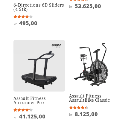
6-Directions 6D Sliders
53.625,00
Vurderet
kr.
4.5
(4 Stk)
ud af 5
495,00
Vurderet
kr.
4
ud af 5
Assault Fitness
Assault Fitness
AssaultBike Classic
Airrunner Pro
8.125,00
Vurderet
kr.
41.125,00
Vurderet
4.4
kr.
4.2
ud af 5
ud af 5