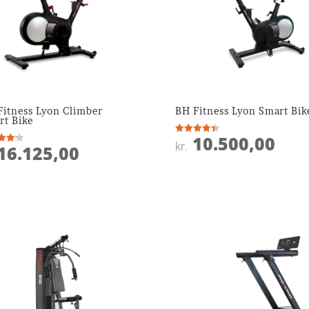
Fitness Lyon Climber
BH Fitness Lyon Smart Bik
rt Bike
10.500,00
Vurderet
kr.
16.125,00
4.4
ret
ud af 5
 5