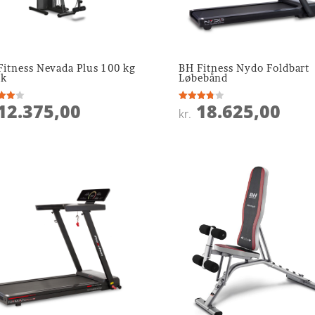
Fitness Nevada Plus 100 kg
BH Fitness Nydo Foldbart
ck
Løbebånd
12.375,00
18.625,00
ret
Vurderet
kr.
3.8
 5
ud af 5