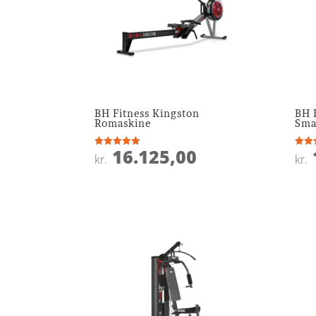
BH Fitness Kingston
BH 
Romaskine
Sma
16.125,00
Vurderet
Vurde
kr.
kr.
4.9
4.2
ud af 5
ud af