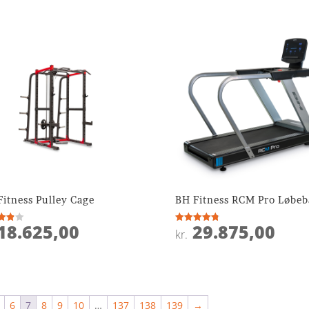
Fitness Pulley Cage
BH Fitness RCM Pro Løbe
18.625,00
29.875,00
ret
Vurderet
kr.
4.8
 5
ud af 5
6
7
8
9
10
…
137
138
139
→