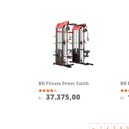
BH Fitness Power Smith
BH 
37.375,00
Vurderet
Vurde
kr.
kr.
3.9
3.9
ud af 5
ud af
←
1
2
3
4
5