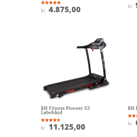
Vurde
kr.
4.875,00
4
Vurderet
kr.
ud af
5
ud af 5
BH Fitness Pioneer S3
BH 
Løbebånd
Vurde
kr.
11.125,00
5
Vurderet
kr.
ud af
4.6
ud af 5