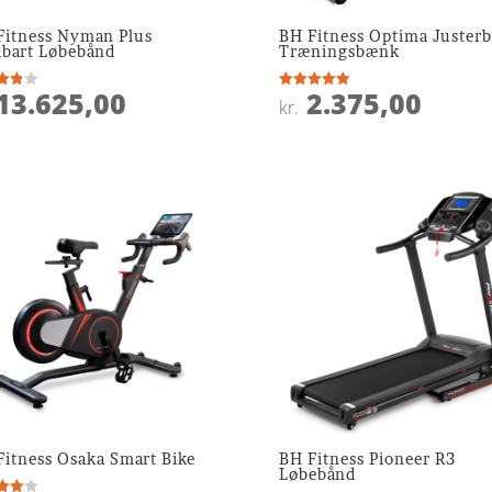
Fitness Nyman Plus
BH Fitness Optima Justerb
dbart Løbebånd
Træningsbænk
13.625,00
2.375,00
ret
Vurderet
kr.
5
 5
ud af 5
Fitness Osaka Smart Bike
BH Fitness Pioneer R3
Løbebånd