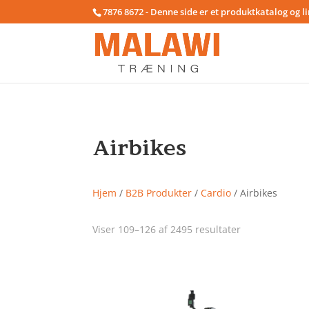
7876 8672 - Denne side er et produktkatalog og l
Airbikes
Hjem
/
B2B Produkter
/
Cardio
/ Airbikes
Viser 109–126 af 2495 resultater