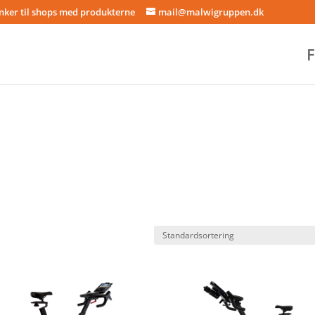
inker til shops med produkterne
mail@malwigruppen.dk
F