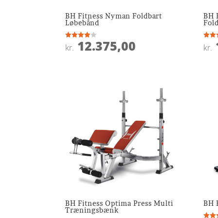
BH Fitness Nyman Foldbart
BH 
Løbebånd
Fol
12.375,00
Vurderet
Vurde
kr.
kr.
4
3.9
ud af 5
ud af
BH Fitness Optima Press Multi
BH 
Træningsbænk