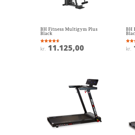
BH Fitness Multigym Plus
BH 
Black
Bla
11.125,00
Vurderet
Vurde
kr.
kr.
4.6
4
ud af 5
ud af