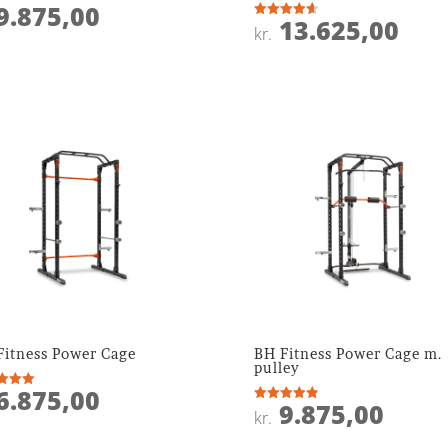
9.875,00
ret
13.625,00
Vurderet
kr.
 5
4.7
ud af 5
Fitness Power Cage
BH Fitness Power Cage m.
pulley
6.875,00
ret
9.875,00
Vurderet
kr.
 5
4.9
ud af 5