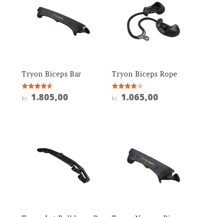
Tryon Biceps Bar
Tryon Biceps Rope
1.805,00
1.065,00
Vurderet
Vurderet
kr.
kr.
4.6
4
ud af 5
ud af 5