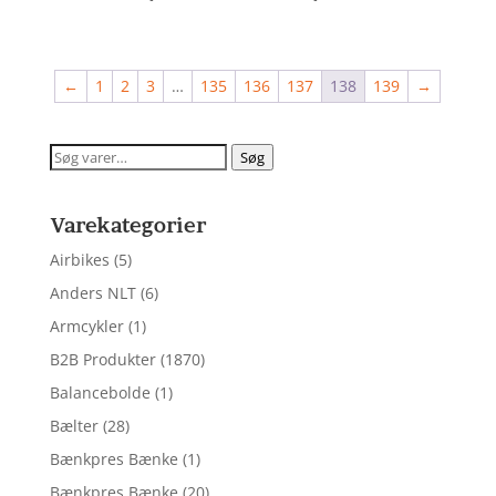
ud af 5
ud af 5
←
1
2
3
…
135
136
137
138
139
→
Søg
Søg
efter:
Varekategorier
Airbikes
(5)
Anders NLT
(6)
Armcykler
(1)
B2B Produkter
(1870)
Balancebolde
(1)
Bælter
(28)
Bænkpres Bænke
(1)
Bænkpres Bænke
(20)