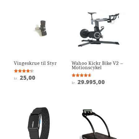
Vingeskrue til Styr
Wahoo Kickr Bike V2 –
Motionscykel
25,00
Vurderet
kr.
4.3
29.995,00
Vurderet
kr.
ud af 5
4.6
ud af 5