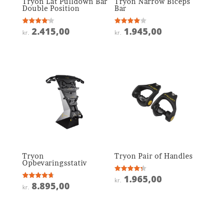
Tryon Lat Pulldown Bar
Tryon Narrow Biceps
Double Position
Bar
2.415,00
1.945,00
Vurderet
Vurderet
kr.
kr.
4.2
3.9
ud af 5
ud af 5
Tryon
Tryon Pair of Handles
Opbevaringsstativ
1.965,00
Vurderet
kr.
4.3
8.895,00
Vurderet
kr.
ud af 5
4.7
ud af 5