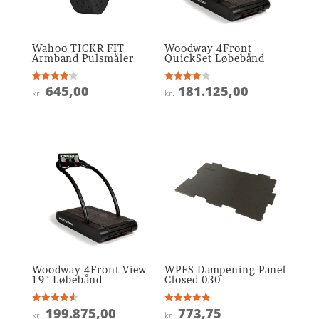
Wahoo TICKR FIT
Woodway 4Front
Armband Pulsmåler
QuickSet Løbebånd
645,00
181.125,00
Vurderet
Vurderet
kr.
kr.
4.1
4.1
ud af 5
ud af 5
Woodway 4Front View
WPFS Dampening Panel
19″ Løbebånd
Closed 030
199.875,00
773,75
Vurderet
Vurderet
kr.
kr.
4.6
4.8