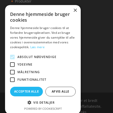
Produkter
×
Kontakt
Denne hjemmeside bruger
cookies
Artikler
Denne hjemmeside bruger cookies til at
forbedre brugeroplevelsen. Ved at bruge
vores hjemmeside giver du samtykke til alle
cookies i overensstemmelse med vores
Malawigruppen
cookiepolitik.
Læs mere
Tlf: 7876 8672
ABSOLUT NØDVENDIGE
Mail:
hej@malawigruppen.dk
YDEEVNE
MÅLRETNING
FUNKTIONALITET
ACCEPTER ALLE
AFVIS ALLE
Malawigruppen.dk er siden, der samler et bredt
VIS DETALJER
udvalg af spændende varer. Siden er et affailiatesite,
POWERED BY COOKIESCRIPT
og nogle links kan være affialitelinks.