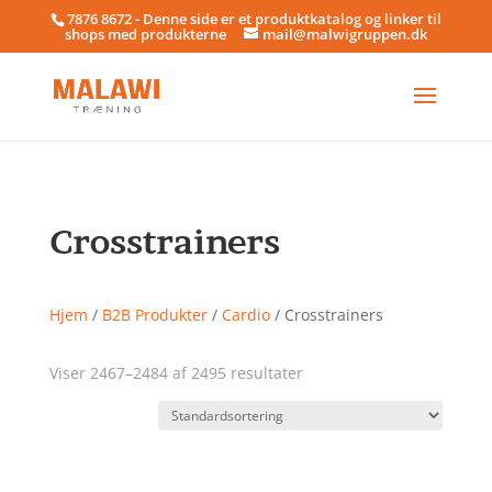
7876 8672 - Denne side er et produktkatalog og linker til
shops med produkterne
mail@malwigruppen.dk
Crosstrainers
Hjem
/
B2B Produkter
/
Cardio
/ Crosstrainers
Viser 2467–2484 af 2495 resultater