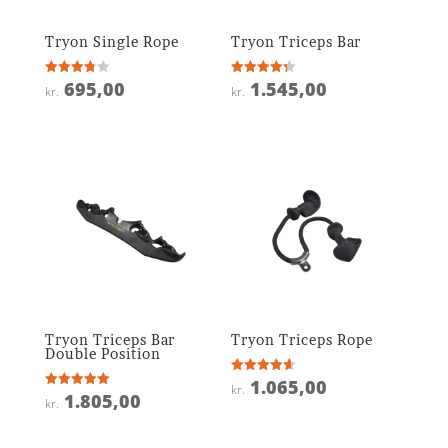
Tryon Single Rope
Tryon Triceps Bar
695,00
1.545,00
Vurderet
Vurderet
kr.
kr.
3.8
4.3
ud af 5
ud af 5
Tryon Triceps Bar
Tryon Triceps Rope
Double Position
1.065,00
Vurderet
kr.
4.6
1.805,00
Vurderet
kr.
ud af 5
5
ud af 5