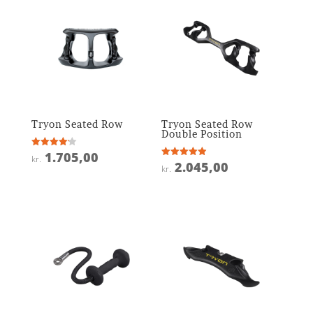
Tryon Seated Row
Tryon Seated Row
Double Position
1.705,00
Vurderet
kr.
4.2
2.045,00
Vurderet
kr.
ud af 5
4.9
ud af 5