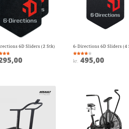
rections 6D Sliders (2 Stk)
6-Directions 6D Sliders (4 
295,00
495,00
ret
Vurderet
kr.
4
 5
ud af 5