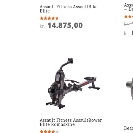
Assa
Assault Fitness AssaultBike
– D
Elite
14.875,00
Vurde
kr.
Vurderet
kr.
4.7
4.6
ud af
ud af 5
kr.
Assault Fitness AssaultRower
Elite Romaskine
Bea