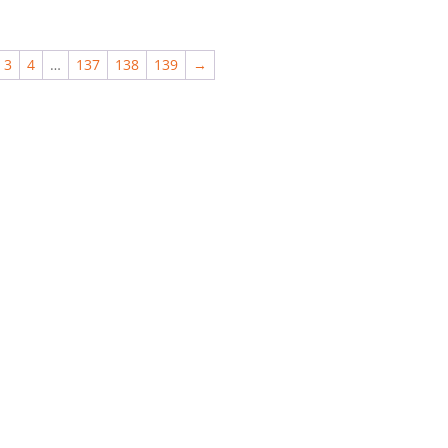
3
4
…
137
138
139
→