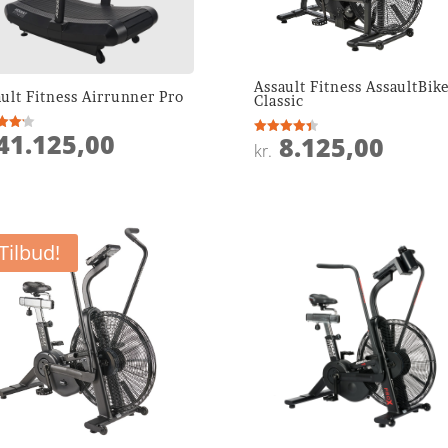
Assault Fitness AssaultBik
ult Fitness Airrunner Pro
Classic
41.125,00
8.125,00
ret
Vurderet
kr.
4.4
 5
ud af 5
Tilbud!