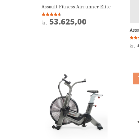
Assault Fitness Airrunner Elite
53.625,00
Vurderet
kr.
4.5
ud af 5
Assa
Vurde
kr.
4.2
ud af