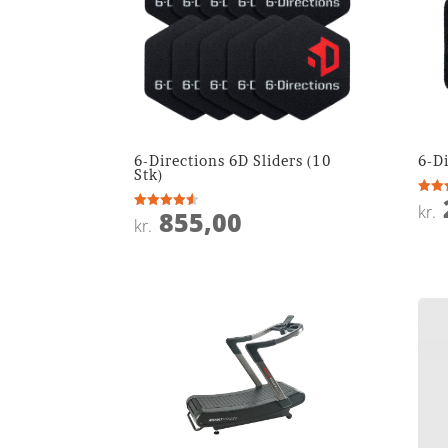
6-Directions 6D Sliders (10
6-Di
Stk)
Vurde
kr.
855,00
4.8
Vurderet
kr.
ud af
4.5
ud af 5