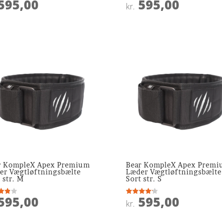
595,00
595,00
ret
Vurderet
kr.
4.1
 5
ud af 5
r KompleX Apex Premium
Bear KompleX Apex Prem
er Vægtløftningsbælte
Læder Vægtløftningsbælte
 str. M
Sort str. S
595,00
595,00
ret
Vurderet
kr.
4.2
 5
ud af 5