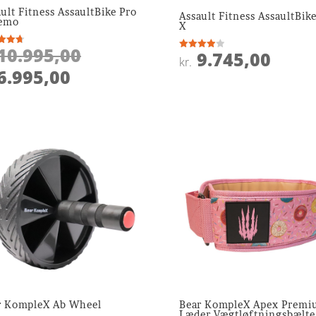
ult Fitness AssaultBike Pro
Assault Fitness AssaultBik
emo
X
Den
10.995,00
9.745,00
ret
Vurderet
kr.
4
oprindelige
Den
 5
6.995,00
ud af 5
pris
aktuelle
var:
pris
kr. 10.995,00.
er:
kr. 6.995,00.
r KompleX Ab Wheel
Bear KompleX Apex Prem
Læder Vægtløftningsbælte