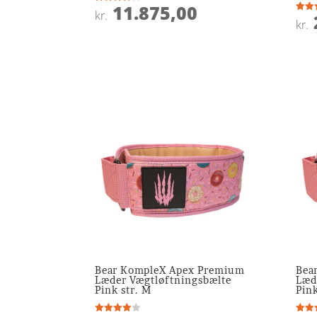
11.875,00
Vurderet
kr.
3.8
Vurde
kr.
ud af 5
5
ud af
Bear KompleX Apex Premium
Bea
Læder Vægtløftningsbælte
Læd
Pink str. M
Pink