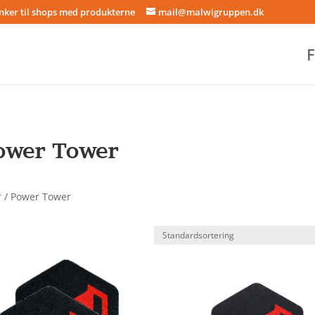
inker til shops med produkterne
mail@malwigruppen.dk
F
ower Tower
r / Power Tower