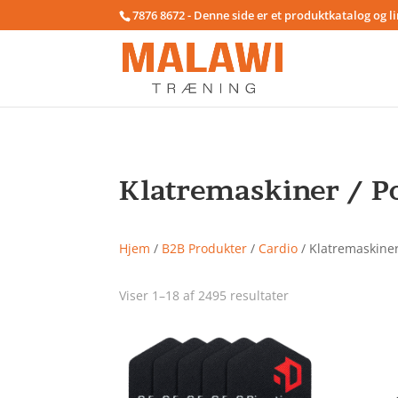
7876 8672 - Denne side er et produktkatalog og l
Klatremaskiner / P
Hjem
/
B2B Produkter
/
Cardio
/ Klatremaskine
Viser 1–18 af 2495 resultater