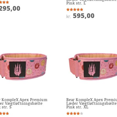
Pink str. L
295,00
ret
595,00
 5
Vurderet
kr.
5
ud af 5
r KompleX Apex Premium
Bear KompleX Apex Prem
er Vægtløftningsbælte
Læder Vægtløftningsbælte
 str. S
Pink str. XL