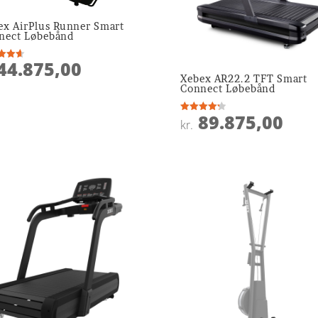
ex AirPlus Runner Smart
nect Løbebånd
44.875,00
ret
Xebex AR22.2 TFT Smart
 5
Connect Løbebånd
89.875,00
Vurderet
kr.
4.3
ud af 5