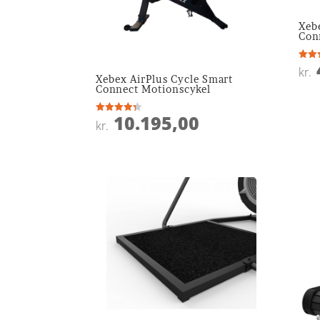
Xeb
Con
Vurde
kr.
4.6
Xebex AirPlus Cycle Smart
ud af
Connect Motionscykel
10.195,00
Vurderet
kr.
4.3
ud af 5