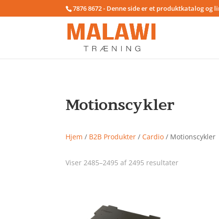
7876 8672 - Denne side er et produktkatalog og l
Motionscykler
Hjem
/
B2B Produkter
/
Cardio
/ Motionscykler
Viser 2485–2495 af 2495 resultater