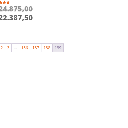
Den
24.875,00
ret
oprindelige
Den
 5
22.387,50
pris
aktuelle
var:
pris
kr. 24.875,00.
er:
kr. 22.387,50.
2
3
…
136
137
138
139