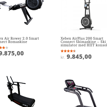
ex Air Rower 2.0 Smart
Xebex AirPlus 200 Smart
nect Romaskine
Connect Skimaskine – Ski
simulator med HIIT konso
9.875,00
ret
9.845,00
Vurderet
kr.
 5
4.5
ud af 5