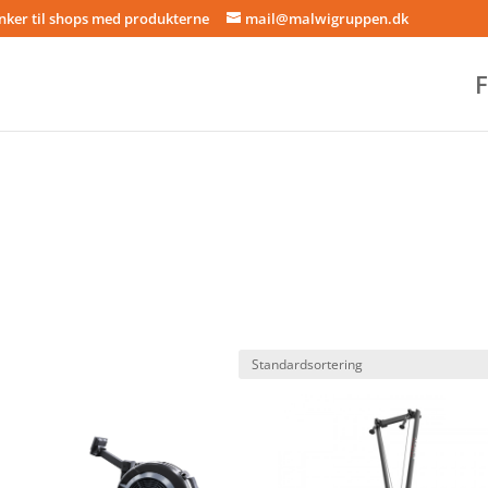
inker til shops med produkterne
mail@malwigruppen.dk
F