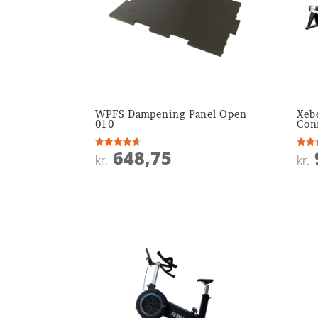
WPFS Dampening Panel Open
Xeb
010
Con
648,75
Vurderet
Vurde
kr.
kr.
4.6
3.9
ud af 5
ud af