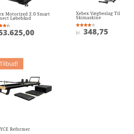
Xebex Vægbeslag Til
ex Motorized 2.0 Smart
Skimaskine
nect Løbebånd
348,75
53.625,00
Vurderet
ret
kr.
4
ud af 5
 5
Tilbud!
YCE Reformer