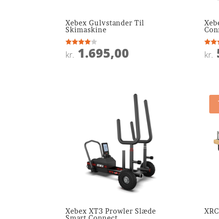
Xebex Gulvstander Til
Xeb
Skimaskine
Con
1.695,00
Vurderet
Vurde
kr.
kr.
4
4.3
ud af 5
ud af
Xebex XT3 Prowler Slæde
XRC
Smart Connect