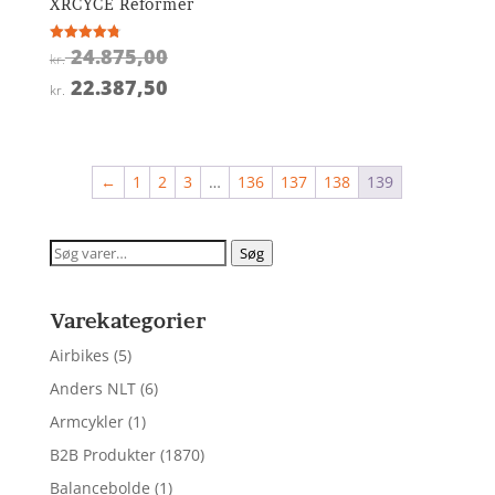
XRCYCE Reformer
Den
24.875,00
Vurderet
kr.
4.8
oprindelige
ud af 5
Den
22.387,50
kr.
pris
aktuelle
var:
pris
kr. 24.875,00.
er:
←
1
2
3
…
136
137
138
139
kr. 22.387,50.
Søg
Søg
efter:
Varekategorier
Airbikes
(5)
Anders NLT
(6)
Armcykler
(1)
B2B Produkter
(1870)
Balancebolde
(1)