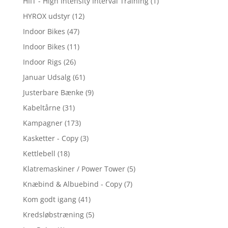
HIIT - High Intensity Interval Training
(1)
HYROX udstyr
(12)
Indoor Bikes
(47)
Indoor Bikes
(11)
Indoor Rigs
(26)
Januar Udsalg
(61)
Justerbare Bænke
(9)
Kabeltårne
(31)
Kampagner
(173)
Kasketter - Copy
(3)
Kettlebell
(18)
Klatremaskiner / Power Tower
(5)
Knæbind & Albuebind - Copy
(7)
Kom godt igang
(41)
Kredsløbstræning
(5)