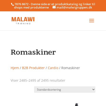
7876 8672 - Denne side er et produktkatalog og linker til
shops med produkterne
mail@malwigruppen.dk
Romaskiner
Hjem
/
B2B Produkter
/
Cardio
/ Romaskiner
Viser 2485–2495 af 2495 resultater