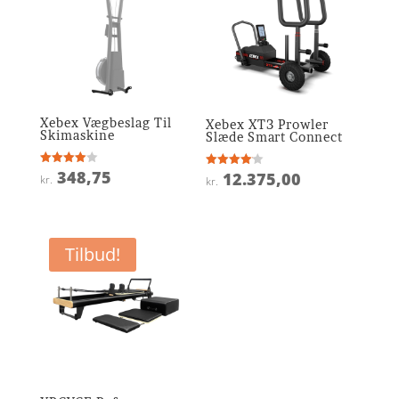
Xebex Vægbeslag Til
Xebex XT3 Prowler
Skimaskine
Slæde Smart Connect
348,75
Vurderet
12.375,00
Vurderet
kr.
kr.
4
4.1
ud af 5
ud af 5
Tilbud!