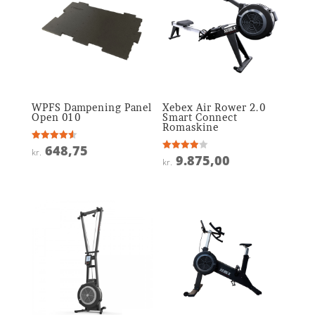
WPFS Dampening Panel
Xebex Air Rower 2.0
Open 010
Smart Connect
Romaskine
648,75
Vurderet
kr.
4.6
9.875,00
Vurderet
kr.
ud af 5
3.9
ud af 5