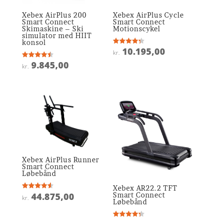
Xebex AirPlus 200
Xebex AirPlus Cycle
Smart Connect
Smart Connect
Skimaskine – Ski
Motionscykel
simulator med HIIT
konsol
10.195,00
Vurderet
kr.
4.3
ud af 5
9.845,00
Vurderet
kr.
4.5
ud af 5
Xebex AirPlus Runner
Smart Connect
Løbebånd
Xebex AR22.2 TFT
Smart Connect
44.875,00
Vurderet
kr.
4.6
Løbebånd
ud af 5