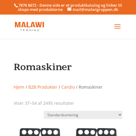
7876 8672 - Denne side er et produktkatalog og linker til
shops med produkterne
mail@malwigruppen.dk
Romaskiner
Hjem
/
B2B Produkter
/
Cardio
/ Romaskiner
Viser 37–54 af 2495 resultater