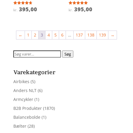
395,00
395,00
Vurderet
Vurderet
kr.
kr.
4.7
5
ud af 5
ud af 5
←
1
2
3
4
5
6
…
137
138
139
→
Søg
Søg
efter:
Varekategorier
Airbikes
(5)
Anders NLT
(6)
Armcykler
(1)
B2B Produkter
(1870)
Balancebolde
(1)
Bælter
(28)