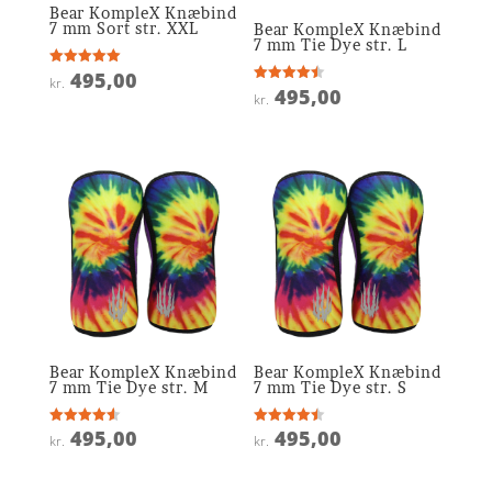
Bear KompleX Knæbind
7 mm Sort str. XXL
Bear KompleX Knæbind
7 mm Tie Dye str. L
495,00
Vurderet
kr.
5
495,00
Vurderet
kr.
ud af 5
4.5
ud af 5
Bear KompleX Knæbind
Bear KompleX Knæbind
7 mm Tie Dye str. M
7 mm Tie Dye str. S
495,00
495,00
Vurderet
Vurderet
kr.
kr.
4.6
4.5
ud af 5
ud af 5