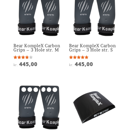
Bear KompleX Carbon
Bear KompleX Carbon
Grips – 3 Hole str. M
Grips – 3 Hole str. S
445,00
445,00
Vurderet
Vurderet
kr.
kr.
3.9
5
ud af 5
ud af 5