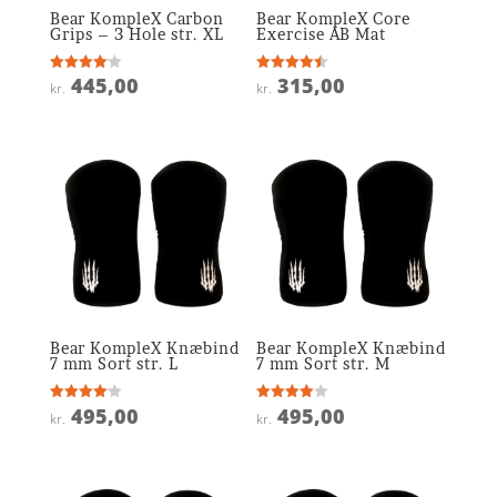
Bear KompleX Carbon
Bear KompleX Core
Grips – 3 Hole str. XL
Exercise AB Mat
445,00
315,00
Vurderet
Vurderet
kr.
kr.
4.1
4.5
ud af 5
ud af 5
Bear KompleX Knæbind
Bear KompleX Knæbind
7 mm Sort str. L
7 mm Sort str. M
495,00
495,00
Vurderet
Vurderet
kr.
kr.
4.1
4
ud af 5
ud af 5