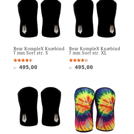
Bear KompleX Knæbind
Bear KompleX Knæbind
7 mm Sort str. S
7 mm Sort str. XL
495,00
495,00
Vurderet
Vurderet
kr.
kr.
4.5
4.3
ud af 5
ud af 5