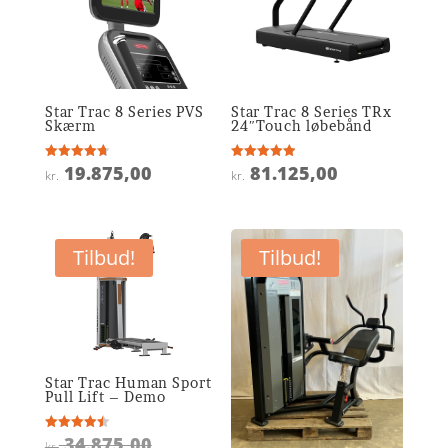
Star Trac 8 Series PVS
Star Trac 8 Series TRx
Skærm
24″Touch løbebånd
19.875,00
81.125,00
Vurderet
Vurderet
kr.
kr.
4.7
4.9
ud af 5
ud af 5
Tilbud!
Tilbud!
Star Trac Human Sport
Pull Lift – Demo
Den
34.875,00
Vurderet
kr.