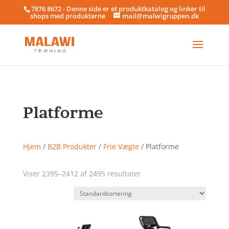
7876 8672 - Denne side er et produktkatalog og linker til
shops med produkterne
mail@malwigruppen.dk
Platforme
Hjem
/
B2B Produkter
/
Frie Vægte
/ Platforme
Viser 2395–2412 af 2495 resultater