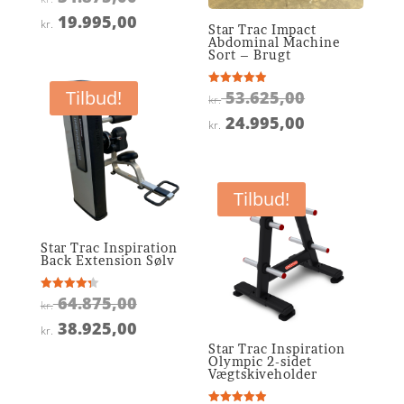
4.5
oprindelige
ud af 5
Den
19.995,00
kr.
Star Trac Impact
pris
aktuelle
Abdominal Machine
Sort – Brugt
var:
pris
kr. 34.875,00.
er:
Den
Tilbud!
53.625,00
Vurderet
kr.
4.9
kr. 19.995,00.
oprindelige
ud af 5
Den
24.995,00
kr.
pris
aktuelle
var:
pris
kr. 53.625,0
er:
Tilbud!
kr. 24.995,0
Star Trac Inspiration
Back Extension Sølv
Den
64.875,00
Vurderet
kr.
4.3
oprindelige
ud af 5
Den
38.925,00
kr.
pris
aktuelle
Star Trac Inspiration
Olympic 2-sidet
var:
pris
Vægtskiveholder
kr. 64.875,00.
er: