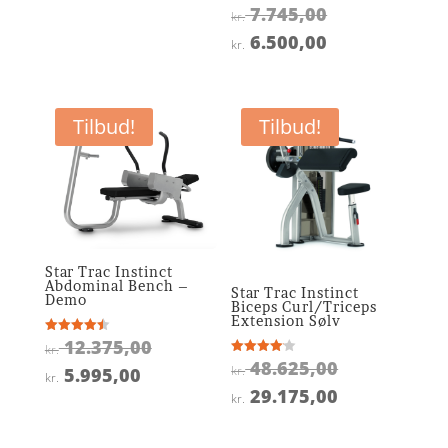
Den
7.745,00
Vurderet
kr. 38.925,00.
kr.
4.9
oprindelige
ud af 5
Den
6.500,00
kr.
pris
aktuelle
var:
pris
kr. 7.745,00.
er:
Tilbud!
Tilbud!
kr. 6.500,00.
Star Trac Instinct
Abdominal Bench –
Star Trac Instinct
Demo
Biceps Curl/Triceps
Extension Sølv
Den
12.375,00
Vurderet
kr.
4.5
Den
48.625,00
Vurderet
oprindelige
ud af 5
kr.
Den
5.995,00
kr.
4.1
oprindelige
ud af 5
Den
29.175,00
pris
aktuelle
kr.
pris
aktuelle
var:
pris
var:
pris