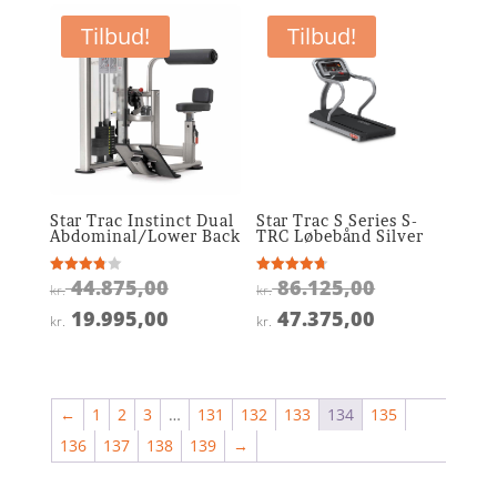
kr. 12.375,00.
er:
kr. 48.625,0
er:
kr. 5.995,00.
Tilbud!
Tilbud!
kr. 29.175,0
Star Trac Instinct Dual
Star Trac S Series S-
Abdominal/Lower Back
TRC Løbebånd Silver
Den
Den
44.875,00
86.125,00
Vurderet
Vurderet
kr.
kr.
3.8
4.7
oprindelige
oprindelige
ud af 5
ud af 5
Den
Den
19.995,00
47.375,00
kr.
kr.
pris
pris
aktuelle
aktuelle
var:
var:
pris
pris
kr. 44.875,00.
kr. 86.125,0
er:
er:
←
1
2
3
…
131
132
133
134
135
kr. 19.995,00.
kr. 47.375,0
136
137
138
139
→