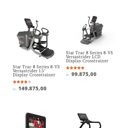
ud af 5
ud af 5
Star Trac 8 Series 8-VS
Versastrider LCD
Display Crosstrainer
Star Trac 8 Series 8-VS
Versastrider 15″
99.875,00
Vurderet
kr.
Display Crosstrainer
4.9
ud af 5
149.875,00
Vurderet
kr.
3.9
ud af 5