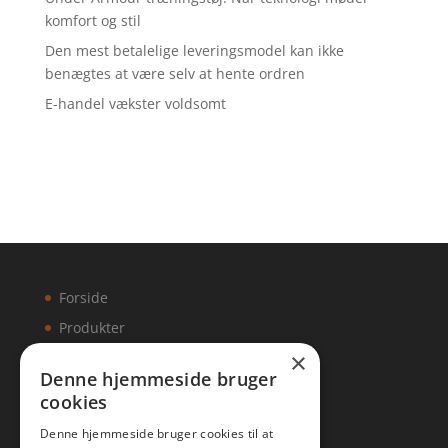
komfort og stil
Den mest betalelige leveringsmodel kan ikke
benægtes at være selv at hente ordren
E-handel vækster voldsomt
Forside
Produkter
×
Kontakt
Denne hjemmeside bruger
cookies
Artikler
Denne hjemmeside bruger cookies til at