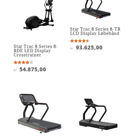
Star Trac 8 Series 8-TR
LCD Display Løbebånd
Star Trac 8 Series 8-
93.625,00
Vurderet
kr.
4.5
RDE LED Display
ud af 5
Crosstrainer
54.875,00
Vurderet
kr.
4.1
ud af 5