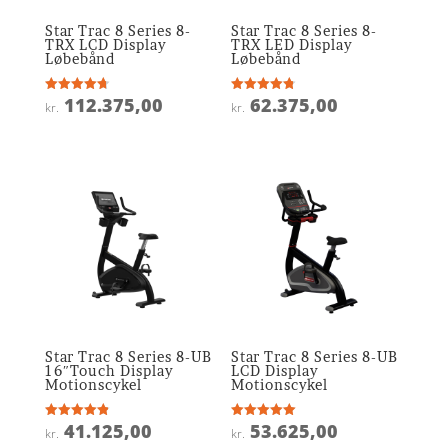
Star Trac 8 Series 8-
Star Trac 8 Series 8-
TRX LCD Display
TRX LED Display
Løbebånd
Løbebånd
112.375,00
62.375,00
Vurderet
Vurderet
kr.
kr.
4.7
4.8
ud af 5
ud af 5
Star Trac 8 Series 8-UB
Star Trac 8 Series 8-UB
16″Touch Display
LCD Display
Motionscykel
Motionscykel
41.125,00
53.625,00
Vurderet
Vurderet
kr.
kr.
4.9
5