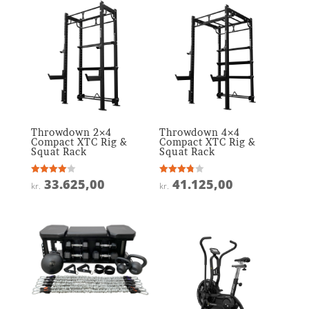
Throwdown 2×4
Throwdown 4×4
Compact XTC Rig &
Compact XTC Rig &
Squat Rack
Squat Rack
33.625,00
41.125,00
Vurderet
Vurderet
kr.
kr.
4
3.8
ud af 5
ud af 5