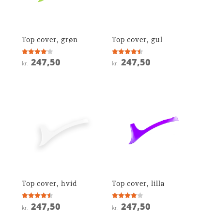
Top cover, grøn
Top cover, gul
247,50
247,50
Vurderet
Vurderet
kr.
kr.
4.1
4.5
ud af 5
ud af 5
Top cover, hvid
Top cover, lilla
247,50
247,50
Vurderet
Vurderet
kr.
kr.
4.5
3.9
ud af 5
ud af 5