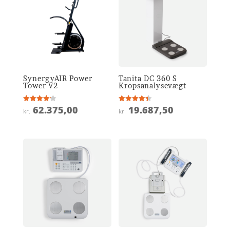
SynergyAIR Power
Tanita DC 360 S
Tower V2
Kropsanalysevægt
62.375,00
19.687,50
Vurderet
Vurderet
kr.
kr.
4.2
4.4
ud af 5
ud af 5