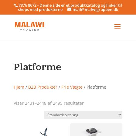
7876 8672 - Denne side er et produktkatalog og linker til
shops med produkterne
mail@malwigruppen.dk
Platforme
Hjem
/
B2B Produkter
/
Frie Vægte
/ Platforme
Viser 2431–2448 af 2495 resultater