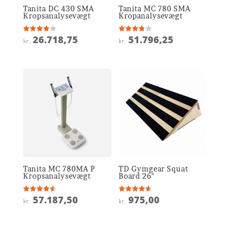
Tanita DC 430 SMA
Tanita MC 780 SMA
Kropsanalysevægt
Kropanalysevægt
26.718,75
51.796,25
Vurderet
Vurderet
kr.
kr.
3.9
3.8
ud af 5
ud af 5
Tanita MC 780MA P
TD Gymgear Squat
Kropsanalysevægt
Board 26°
57.187,50
975,00
Vurderet
Vurderet
kr.
kr.
4.6
4.6
ud af 5
ud af 5