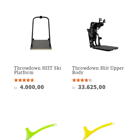
Throwdown HIIT Ski
Throwdown Hiit Upper
Platform
Body
4.000,00
33.625,00
Vurderet
Vurderet
kr.
kr.
4.7
4.2
ud af 5
ud af 5