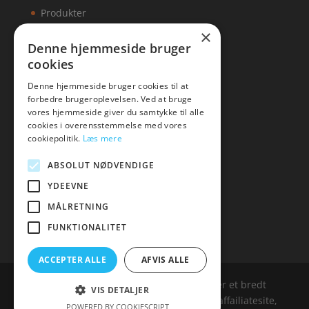
Produkter
×
Kontakt
Denne hjemmeside bruger
cookies
Artikler
Denne hjemmeside bruger cookies til at
forbedre brugeroplevelsen. Ved at bruge
vores hjemmeside giver du samtykke til alle
cookies i overensstemmelse med vores
Malawigruppen
cookiepolitik.
Læs mere
Tlf: 7876 8672
ABSOLUT NØDVENDIGE
Mail:
hej@malawigruppen.dk
YDEEVNE
MÅLRETNING
FUNKTIONALITET
ACCEPTER ALLE
AFVIS ALLE
Malawigruppen.dk er siden, der samler et bredt
VIS DETALJER
udvalg af spændende varer. Siden er et affailiatesite,
POWERED BY COOKIESCRIPT