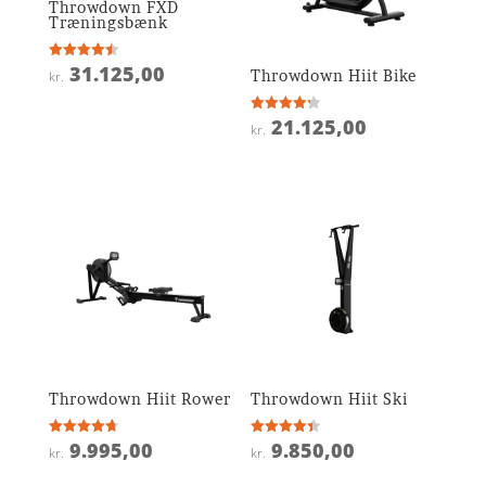
Throwdown FXD
Træningsbænk
31.125,00
Vurderet
Throwdown Hiit Bike
kr.
4.5
ud af 5
21.125,00
Vurderet
kr.
4.2
ud af 5
Throwdown Hiit Rower
Throwdown Hiit Ski
9.995,00
9.850,00
Vurderet
Vurderet
kr.
kr.
4.7
4.4
ud af 5
ud af 5