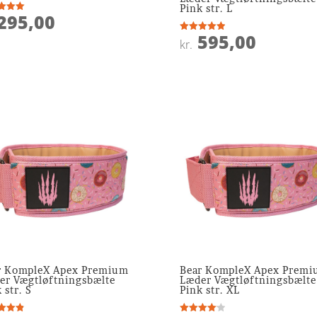
Pink str. L
295,00
ret
595,00
 5
Vurderet
kr.
5
ud af 5
r KompleX Apex Premium
Bear KompleX Apex Prem
er Vægtløftningsbælte
Læder Vægtløftningsbælte
 str. S
Pink str. XL