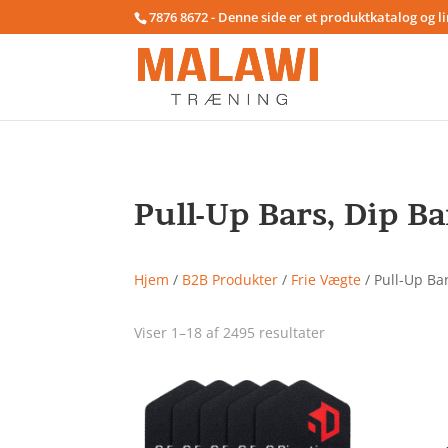
7876 8672 - Denne side er et produktkatalog og l
Pull-Up Bars, Dip Ba
Hjem
/
B2B Produkter
/
Frie Vægte
/ Pull-Up Ba
Viser 1–18 af 2495 resultater