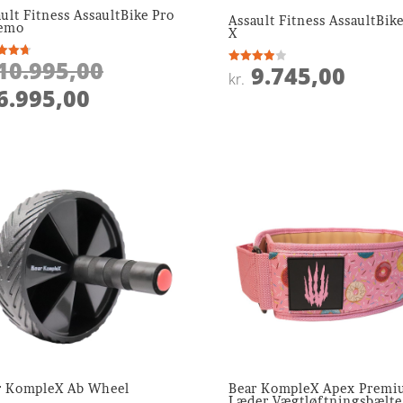
ult Fitness AssaultBike Pro
Assault Fitness AssaultBik
emo
X
Den
10.995,00
9.745,00
ret
Vurderet
kr.
4
oprindelige
Den
 5
6.995,00
ud af 5
pris
aktuelle
var:
pris
kr. 10.995,00.
er:
kr. 6.995,00.
r KompleX Ab Wheel
Bear KompleX Apex Prem
Læder Vægtløftningsbælte