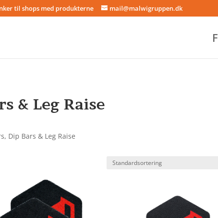
inker til shops med produkterne
mail@malwigruppen.dk
F
rs & Leg Raise
rs, Dip Bars & Leg Raise