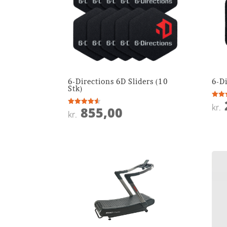
6-Directions 6D Sliders (10
6-Di
Stk)
Vurde
kr.
855,00
4.8
Vurderet
kr.
ud af
4.5
ud af 5