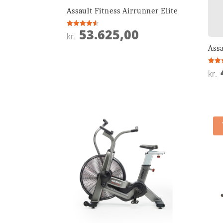
Assault Fitness Airrunner Elite
53.625,00
Vurderet
kr.
4.5
ud af 5
Assa
Vurde
kr.
4.2
ud af