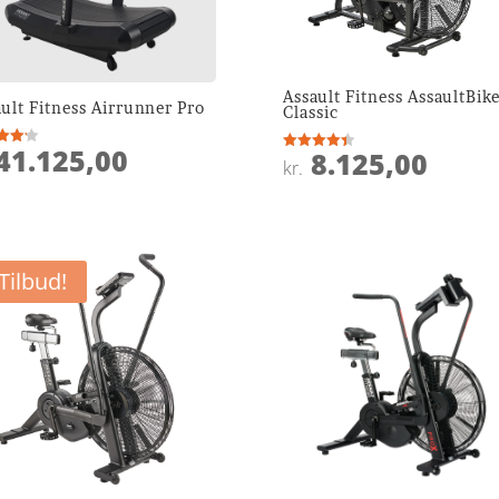
Assault Fitness AssaultBik
ult Fitness Airrunner Pro
Classic
41.125,00
8.125,00
ret
Vurderet
kr.
4.4
 5
ud af 5
Tilbud!