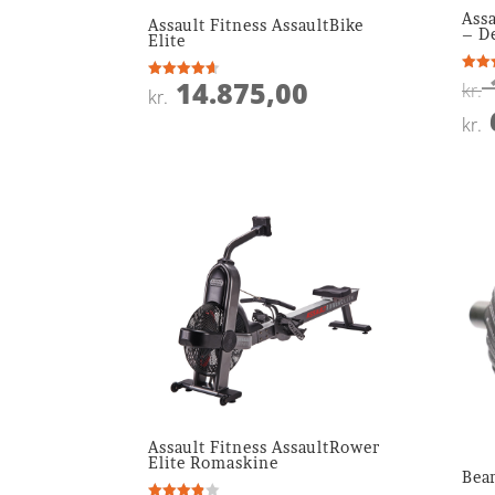
Assa
Assault Fitness AssaultBike
– D
Elite
14.875,00
Vurde
kr.
Vurderet
kr.
4.7
4.6
ud af
ud af 5
kr.
Assault Fitness AssaultRower
Elite Romaskine
Bea