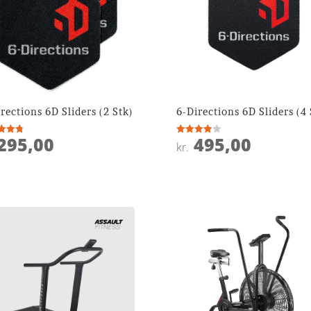
rections 6D Sliders (2 Stk)
6-Directions 6D Sliders (4 
295,00
495,00
ret
Vurderet
kr.
4
 5
ud af 5