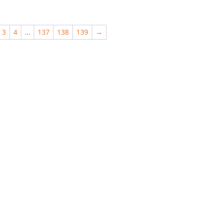
3
4
…
137
138
139
→