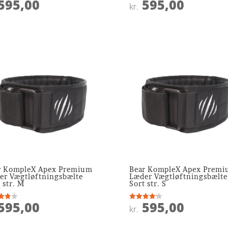
595,00
595,00
ret
Vurderet
kr.
4.1
 5
ud af 5
r KompleX Apex Premium
Bear KompleX Apex Prem
er Vægtløftningsbælte
Læder Vægtløftningsbælte
 str. M
Sort str. S
595,00
595,00
ret
Vurderet
kr.
4.2
 5
ud af 5