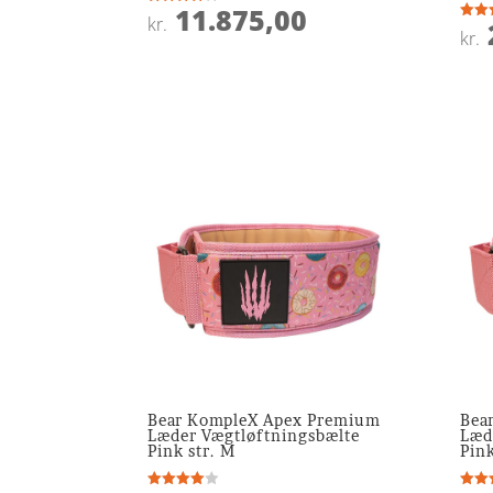
11.875,00
Vurderet
kr.
3.8
Vurde
kr.
ud af 5
5
ud af
Bear KompleX Apex Premium
Bea
Læder Vægtløftningsbælte
Læd
Pink str. M
Pink