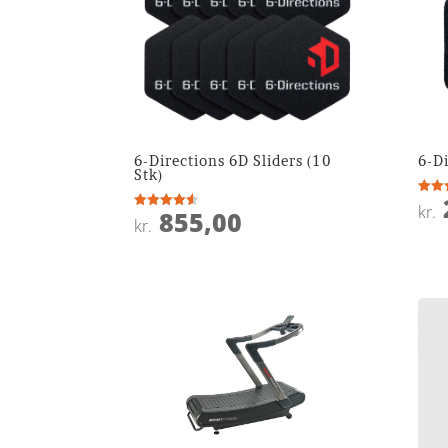
6-Directions 6D Sliders (10
6-Di
Stk)
Vurde
kr.
855,00
4.8
Vurderet
kr.
ud af
4.5
ud af 5