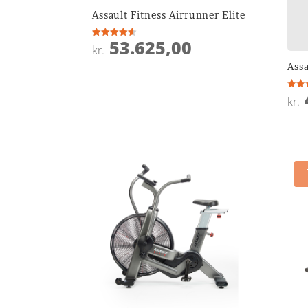
Assault Fitness Airrunner Elite
53.625,00
Vurderet
kr.
4.5
ud af 5
Assa
Vurde
kr.
4.2
ud af