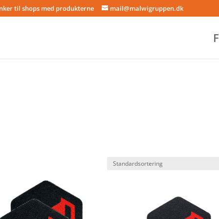
inker til shops med produkterne
mail@malwigruppen.dk
F