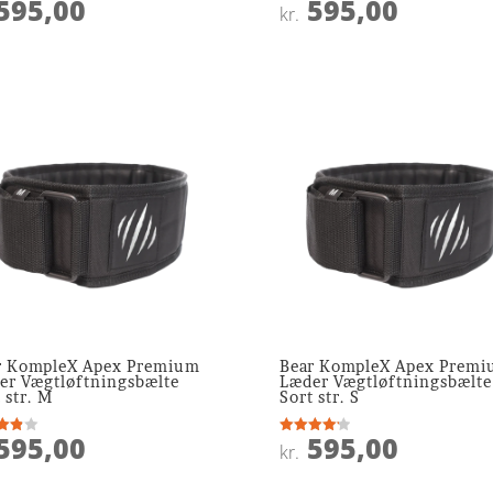
595,00
595,00
ret
Vurderet
kr.
4.1
 5
ud af 5
r KompleX Apex Premium
Bear KompleX Apex Prem
er Vægtløftningsbælte
Læder Vægtløftningsbælte
 str. M
Sort str. S
595,00
595,00
ret
Vurderet
kr.
4.2
 5
ud af 5