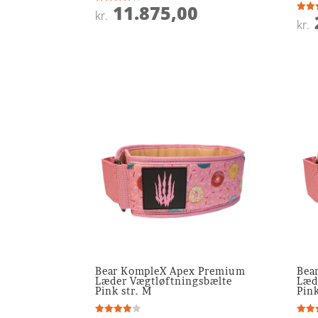
11.875,00
Vurderet
kr.
3.8
Vurde
kr.
ud af 5
5
ud af
Bear KompleX Apex Premium
Bea
Læder Vægtløftningsbælte
Læd
Pink str. M
Pink