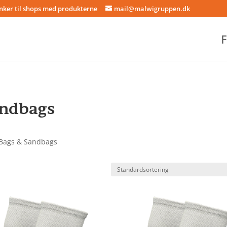
inker til shops med produkterne
mail@malwigruppen.dk
F
andbags
 Bags & Sandbags