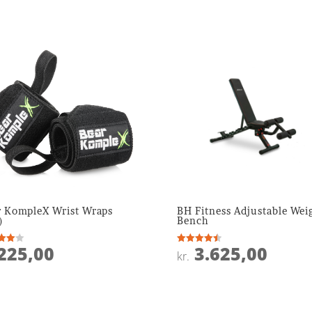
r KompleX Wrist Wraps
BH Fitness Adjustable Wei
)
Bench
225,00
3.625,00
ret
Vurderet
kr.
4.5
 5
ud af 5