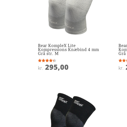
Bear KompleX Lite
Bea
Kompressions Knæbind 4 mm
Kom
Grå str. M
Grå 
295,00
Vurderet
Vurde
kr.
kr.
4.3
4.4
ud af 5
ud af