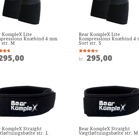
r KompleX Lite
Bear KompleX Lite
pressions Knæbind 4 mm
Kompressions Knæbind 4
 str. M
Sort str. S
295,00
295,00
ret
Vurderet
kr.
4.4
 5
ud af 5
r KompleX Straight
Bear KompleX Straight
løftningsbælte str. L
Vægtløftningsbælte str. M