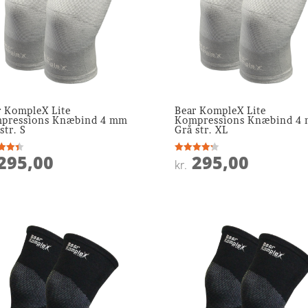
r KompleX Lite
Bear KompleX Lite
pressions Knæbind 4 mm
Kompressions Knæbind 4
str. S
Grå str. XL
295,00
295,00
ret
Vurderet
kr.
4.3
 5
ud af 5