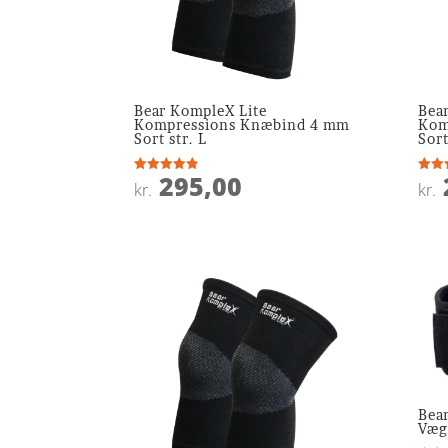
Bear KompleX Lite
Bea
Kompressions Knæbind 4 mm
Kom
Sort str. L
Sort
295,00
Vurderet
Vurde
kr.
kr.
4.8
4.7
ud af 5
ud af
Bea
Vægt