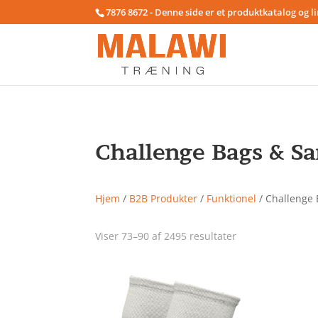
7876 8672 - Denne side er et produktkatalog og l
Challenge Bags & S
Hjem
/
B2B Produkter
/
Funktionel
/ Challenge
Viser 73–90 af 2495 resultater