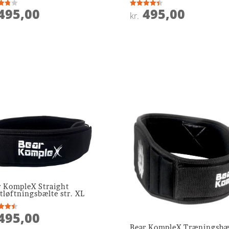
495,00
495,00
ret
Vurderet
kr.
4.4
 5
ud af 5
r KompleX Straight
tløftningsbælte str. XL
495,00
ret
Bear KompleX Træningsbæ
 5