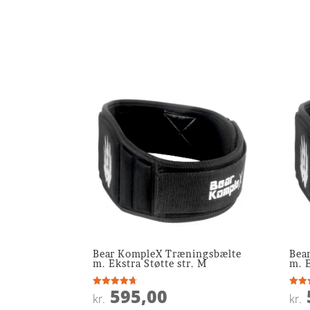
Bear KompleX Træningsbælte
Bea
m. Ekstra Støtte str. M
m. E
595,00
Vurderet
Vurde
kr.
kr.
4.7
4.2
ud af 5
ud af