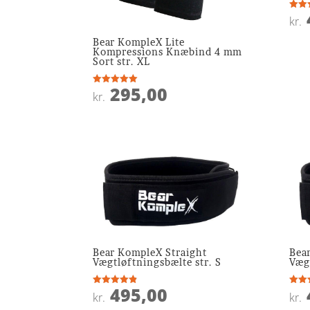
Vurde
kr.
3.8
ud af
Bear KompleX Lite
Kompressions Knæbind 4 mm
Sort str. XL
295,00
Vurderet
kr.
5
ud af 5
Bear KompleX Straight
Bea
Vægtløftningsbælte str. S
Væg
495,00
Vurderet
Vurde
kr.
kr.
4.8
4.5
ud af 5
ud af