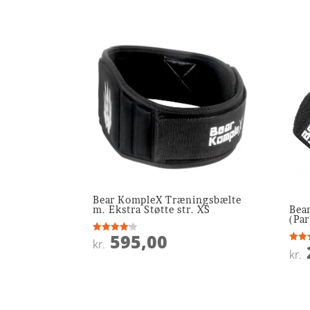
Bear KompleX Træningsbælte
m. Ekstra Støtte str. XS
Bea
(Par
595,00
Vurderet
kr.
4.1
Vurde
kr.
ud af 5
4
ud af