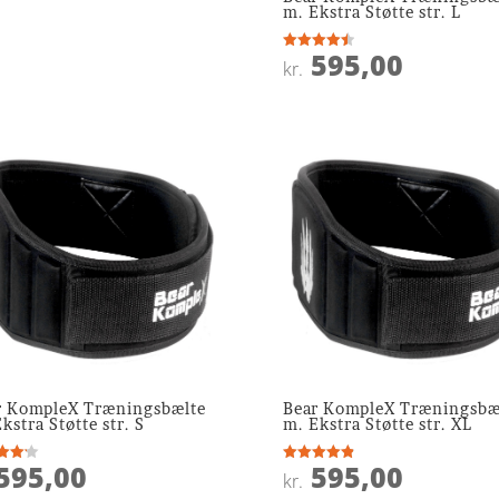
m. Ekstra Støtte str. L
595,00
Vurderet
kr.
4.5
ud af 5
r KompleX Træningsbælte
Bear KompleX Træningsbæ
kstra Støtte str. S
m. Ekstra Støtte str. XL
595,00
595,00
ret
Vurderet
kr.
4.9
 5
ud af 5