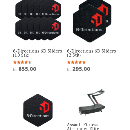
6-Directions 6D Sliders
6-Directions 6D Sliders
(10 Stk)
(2 Stk)
855,00
295,00
Vurderet
Vurderet
kr.
kr.
4.5
4.8
ud af 5
ud af 5
Assault Fitness
Airrunner Elite