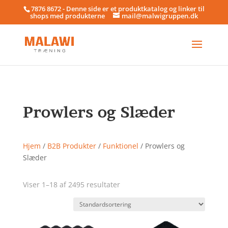
7876 8672 - Denne side er et produktkatalog og linker til
shops med produkterne
mail@malwigruppen.dk
Prowlers og Slæder
Hjem
/
B2B Produkter
/
Funktionel
/ Prowlers og
Slæder
Viser 1–18 af 2495 resultater