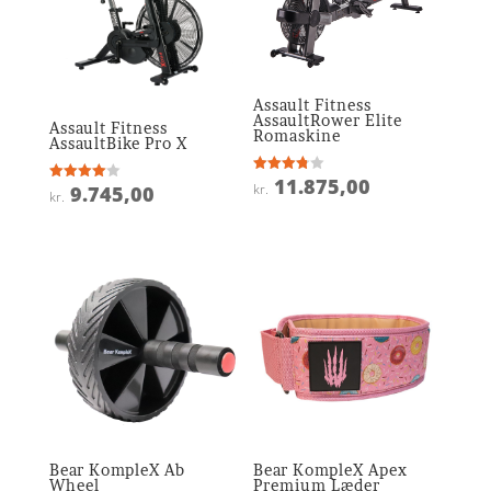
Assault Fitness
AssaultRower Elite
Assault Fitness
Romaskine
AssaultBike Pro X
11.875,00
Vurderet
kr.
9.745,00
Vurderet
kr.
3.8
4
ud af 5
ud af 5
Bear KompleX Ab
Bear KompleX Apex
Wheel
Premium Læder