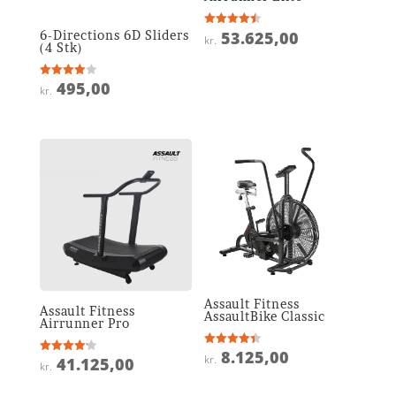
6-Directions 6D Sliders
53.625,00
Vurderet
kr.
4.5
(4 Stk)
ud af 5
495,00
Vurderet
kr.
4
ud af 5
Assault Fitness
Assault Fitness
AssaultBike Classic
Airrunner Pro
8.125,00
Vurderet
kr.
41.125,00
Vurderet
4.4
kr.
4.2
ud af 5
ud af 5