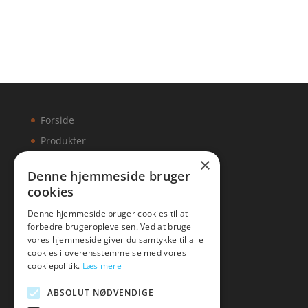
Forside
Produkter
×
Kontakt
Denne hjemmeside bruger
cookies
Artikler
Denne hjemmeside bruger cookies til at
forbedre brugeroplevelsen. Ved at bruge
vores hjemmeside giver du samtykke til alle
cookies i overensstemmelse med vores
Malawigruppen
cookiepolitik.
Læs mere
Tlf: 7876 8672
ABSOLUT NØDVENDIGE
Mail:
hej@malawigruppen.dk