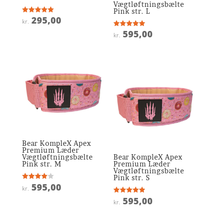
Vægtløftningsbælte
Pink str. L
295,00
Vurderet
kr.
5
ud af 5
595,00
Vurderet
kr.
5
ud af 5
Bear KompleX Apex
Premium Læder
Vægtløftningsbælte
Bear KompleX Apex
Pink str. M
Premium Læder
Vægtløftningsbælte
Pink str. S
595,00
Vurderet
kr.
4
ud af 5
595,00
Vurderet
kr.
4.9
ud af 5