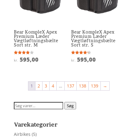
Bear KompleX Apex
Bear KompleX Apex
Premium Læder
Premium Læder
Vægtløftningsbælte
Vægtløftningsbælte
Sort str. M
Sort str. S
595,00
595,00
Vurderet
Vurderet
kr.
kr.
3.9
4.2
ud af 5
ud af 5
1
2
3
4
…
137
138
139
→
Søg
Søg
efter:
Varekategorier
Airbikes
(5)