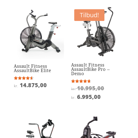
Tilbud!
Assault Fitness
Assault Fitness
AssaultBike Pro –
AssaultBike Elite
Demo
14.875,00
Vurderet
kr.
Den
10.995,00
Vurderet
4.6
kr.
4.7
ud af 5
oprindelige
ud af 5
Den
6.995,00
kr.
pris
aktuelle
var:
pris
kr. 10.995,0
er:
kr. 6.995,00.