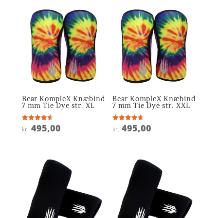
Bear KompleX Knæbind
Bear KompleX Knæbind
7 mm Tie Dye str. XL
7 mm Tie Dye str. XXL
495,00
495,00
Vurderet
Vurderet
kr.
kr.
4.6
4.6
ud af 5
ud af 5