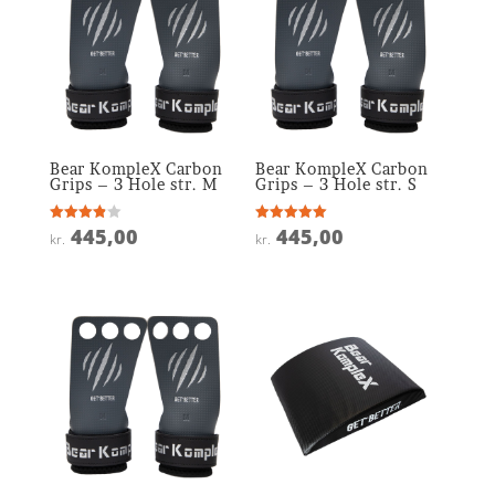
Bear KompleX Carbon
Bear KompleX Carbon
Grips – 3 Hole str. M
Grips – 3 Hole str. S
445,00
445,00
Vurderet
Vurderet
kr.
kr.
3.9
5
ud af 5
ud af 5