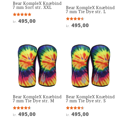
Bear KompleX Knæbind
7 mm Sort str. XXL
Bear KompleX Knæbind
7 mm Tie Dye str. L
495,00
Vurderet
kr.
5
495,00
Vurderet
kr.
ud af 5
4.5
ud af 5
Bear KompleX Knæbind
Bear KompleX Knæbind
7 mm Tie Dye str. M
7 mm Tie Dye str. S
495,00
495,00
Vurderet
Vurderet
kr.
kr.
4.6
4.5
ud af 5
ud af 5