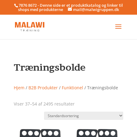
7876 8672 - Denne side er et produktkatalog og linker til
shops med produkterne
mail@malwigruppen.dk
Træningsbolde
Hjem
/
B2B Produkter
/
Funktionel
/ Træningsbolde
Viser 37–54 af 2495 resultater