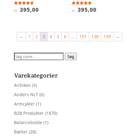
395,00
395,00
Vurderet
Vurderet
kr.
kr.
4.7
5
ud af 5
ud af 5
←
1
2
3
4
5
6
…
137
138
139
→
Søg
Søg
efter:
Varekategorier
Airbikes
(5)
Anders NLT
(6)
Armcykler
(1)
B2B Produkter
(1870)
Balancebolde
(1)
Bælter
(28)