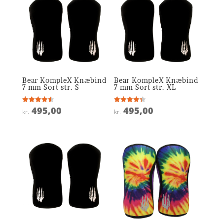
Bear KompleX Knæbind
Bear KompleX Knæbind
7 mm Sort str. S
7 mm Sort str. XL
495,00
495,00
Vurderet
Vurderet
kr.
kr.
4.5
4.3
ud af 5
ud af 5