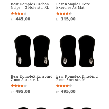
Bear KompleX Carbon
Bear KompleX Core
Grips – 3 Hole str. XL
Exercise AB Mat
445,00
315,00
Vurderet
Vurderet
kr.
kr.
4.1
4.5
ud af 5
ud af 5
Bear KompleX Knæbind
Bear KompleX Knæbind
7 mm Sort str. L
7 mm Sort str. M
495,00
495,00
Vurderet
Vurderet
kr.
kr.
4.1
4
ud af 5
ud af 5