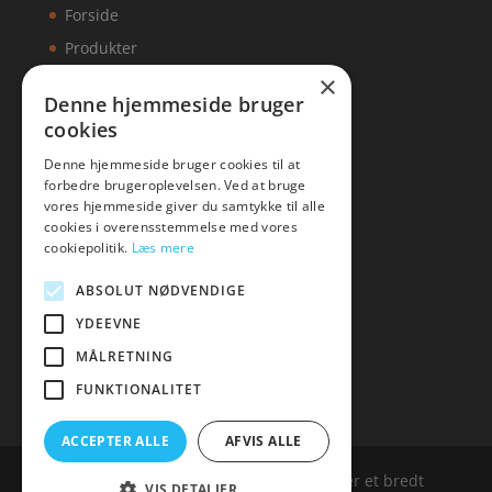
Forside
Produkter
×
Kontakt
Denne hjemmeside bruger
cookies
Artikler
Denne hjemmeside bruger cookies til at
forbedre brugeroplevelsen. Ved at bruge
vores hjemmeside giver du samtykke til alle
cookies i overensstemmelse med vores
Malawigruppen
cookiepolitik.
Læs mere
Tlf: 7876 8672
ABSOLUT NØDVENDIGE
Mail:
hej@malawigruppen.dk
YDEEVNE
MÅLRETNING
FUNKTIONALITET
ACCEPTER ALLE
AFVIS ALLE
Malawigruppen.dk er siden, der samler et bredt
VIS DETALJER