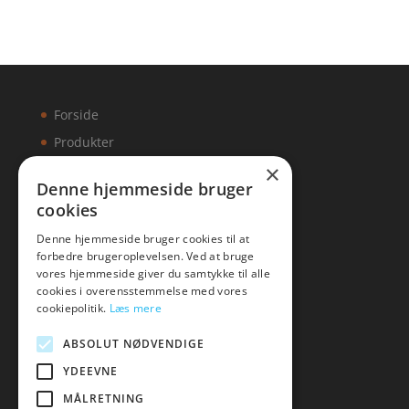
Forside
Produkter
×
Kontakt
Denne hjemmeside bruger
cookies
Artikler
Denne hjemmeside bruger cookies til at
forbedre brugeroplevelsen. Ved at bruge
vores hjemmeside giver du samtykke til alle
cookies i overensstemmelse med vores
Malawigruppen
cookiepolitik.
Læs mere
Tlf: 7876 8672
ABSOLUT NØDVENDIGE
Mail:
hej@malawigruppen.dk
YDEEVNE
MÅLRETNING