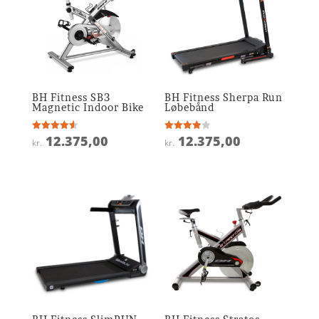
BH Fitness SB3
BH Fitness Sherpa Run
Magnetic Indoor Bike
Løbebånd
12.375,00
12.375,00
Vurderet
Vurderet
kr.
kr.
4.6
3.9
ud af 5
ud af 5