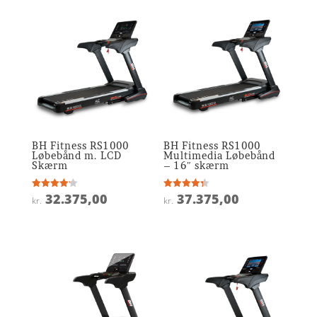
BH Fitness RS1000
BH Fitness RS1000
Løbebånd m. LCD
Multimedia Løbebånd
Skærm
– 16″ skærm
32.375,00
37.375,00
Vurderet
Vurderet
kr.
kr.
4.2
4.3
ud af 5
ud af 5