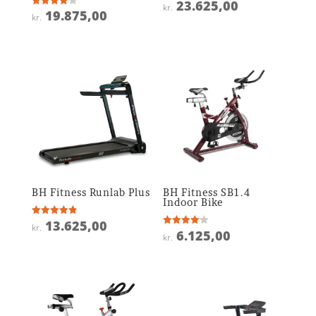
23.625,00
Vurderet
kr.
4.7
19.875,00
Vurderet
kr.
ud af 5
3.9
ud af 5
BH Fitness Runlab Plus
BH Fitness SB1.4
Indoor Bike
13.625,00
Vurderet
kr.
4.9
6.125,00
Vurderet
kr.
ud af 5
4.1
ud af 5