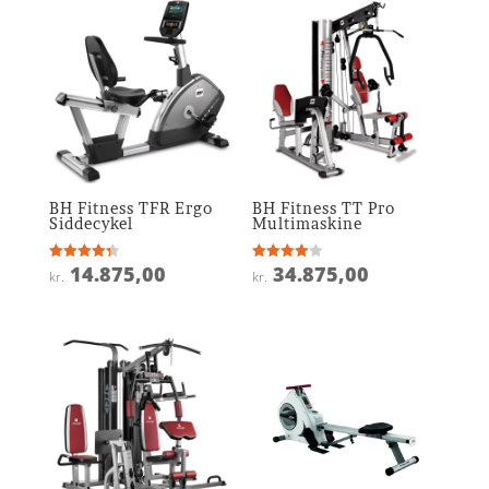
BH Fitness TFR Ergo
BH Fitness TT Pro
Siddecykel
Multimaskine
14.875,00
34.875,00
Vurderet
Vurderet
kr.
kr.
4.3
4
ud af 5
ud af 5