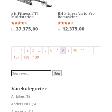
BH Fitness TT4
BH Fitness Vario Pro
Multistation
Romaskine
37.375,00
12.375,00
Vurderet
Vurderet
kr.
kr.
4.2
4
ud af 5
ud af 5
←
1
2
3
…
5
6
7
8
9
10
11
…
137
138
139
→
Søg
Søg
efter:
Varekategorier
Airbikes
(5)
Anders NLT
(6)
Armcykler
(1)