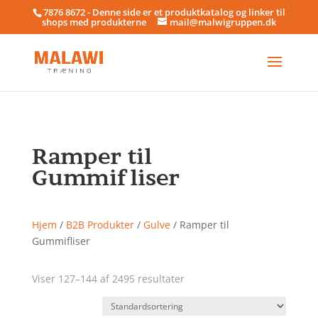
7876 8672 - Denne side er et produktkatalog og linker til
shops med produkterne
mail@malwigruppen.dk
Ramper til
Gummifliser
Hjem
/
B2B Produkter
/
Gulve
/ Ramper til
Gummifliser
Viser 127–144 af 2495 resultater