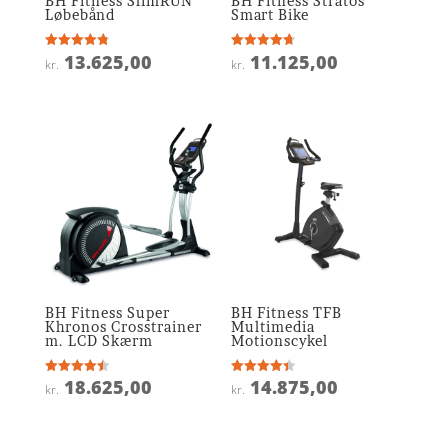
BH Fitness SlimRUN
BH Fitness Stratos
Løbebånd
Smart Bike
13.625,00
11.125,00
Vurderet
Vurderet
kr.
kr.
4.8
4.7
ud af 5
ud af 5
BH Fitness Super
BH Fitness TFB
Khronos Crosstrainer
Multimedia
m. LCD Skærm
Motionscykel
18.625,00
14.875,00
Vurderet
Vurderet
kr.
kr.
4.5
4.4
ud af 5
ud af 5