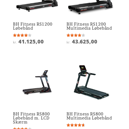
BH Fitness RS1200
BH Fitness RS1200
Løbebånd
Multimedia Løbebånd
41.125,00
43.625,00
Vurderet
Vurderet
kr.
kr.
4.1
3.9
ud af 5
ud af 5
BH Fitness RS800
BH Fitness RS800
Løbebånd m. LCD
Multimedia Løbebånd
Skærm