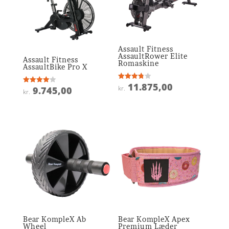
Assault Fitness
AssaultRower Elite
Assault Fitness
Romaskine
AssaultBike Pro X
11.875,00
Vurderet
kr.
9.745,00
Vurderet
kr.
3.8
4
ud af 5
ud af 5
Bear KompleX Ab
Bear KompleX Apex
Wheel
Premium Læder