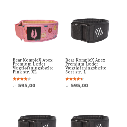
Bear KompleX Apex
Bear KompleX Apex
Premium Læder
Premium Læder
Vægtløftningsbælte
Vægtløftningsbælte
Pink str. XL
Sort str. L
595,00
595,00
Vurderet
Vurderet
kr.
kr.
4.1
4.4
ud af 5
ud af 5