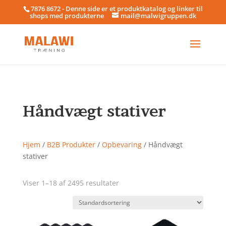
7876 8672 - Denne side er et produktkatalog og linker til
shops med produkterne
mail@malwigruppen.dk
Håndvægt stativer
Hjem
/
B2B Produkter
/
Opbevaring
/ Håndvægt
stativer
Viser 1–18 af 2495 resultater