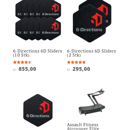
6-Directions 6D Sliders
6-Directions 6D Sliders
(10 Stk)
(2 Stk)
855,00
295,00
Vurderet
Vurderet
kr.
kr.
4.5
4.8
ud af 5
ud af 5
Assault Fitness
Airrunner Elite