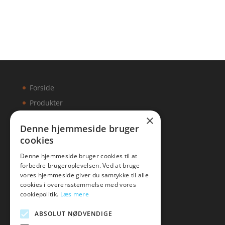
Forside
Produkter
×
Kontakt
Denne hjemmeside bruger
cookies
Artikler
Denne hjemmeside bruger cookies til at
forbedre brugeroplevelsen. Ved at bruge
vores hjemmeside giver du samtykke til alle
cookies i overensstemmelse med vores
Malawigruppen
cookiepolitik.
Læs mere
Tlf: 7876 8672
ABSOLUT NØDVENDIGE
Mail:
hej@malawigruppen.dk