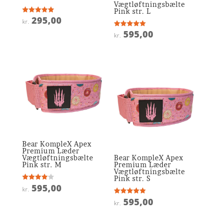
Vægtløftningsbælte
Pink str. L
295,00
Vurderet
kr.
5
ud af 5
595,00
Vurderet
kr.
5
ud af 5
Bear KompleX Apex
Premium Læder
Vægtløftningsbælte
Bear KompleX Apex
Pink str. M
Premium Læder
Vægtløftningsbælte
Pink str. S
595,00
Vurderet
kr.
4
ud af 5
595,00
Vurderet
kr.
4.9
ud af 5