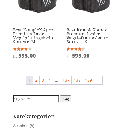
Bear KompleX Apex
Bear KompleX Apex
Premium Læder
Premium Læder
Vægtløftningsbælte
Vægtløftningsbælte
Sort str. M
Sort str. S
595,00
595,00
Vurderet
Vurderet
kr.
kr.
3.9
4.2
ud af 5
ud af 5
1
2
3
4
…
137
138
139
→
Søg
Søg
efter:
Varekategorier
Airbikes
(5)