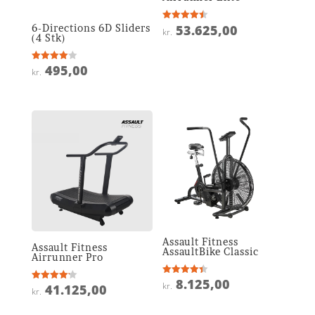
6-Directions 6D Sliders
53.625,00
Vurderet
kr.
4.5
(4 Stk)
ud af 5
495,00
Vurderet
kr.
4
ud af 5
Assault Fitness
Assault Fitness
AssaultBike Classic
Airrunner Pro
8.125,00
Vurderet
kr.
41.125,00
Vurderet
4.4
kr.
4.2
ud af 5
ud af 5