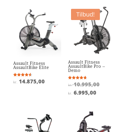
Tilbud!
Assault Fitness
Assault Fitness
AssaultBike Pro –
AssaultBike Elite
Demo
14.875,00
Vurderet
kr.
Den
10.995,00
Vurderet
4.6
kr.
4.7
ud af 5
oprindelige
ud af 5
Den
6.995,00
kr.
pris
aktuelle
var:
pris
kr. 10.995,0
er:
kr. 6.995,00.