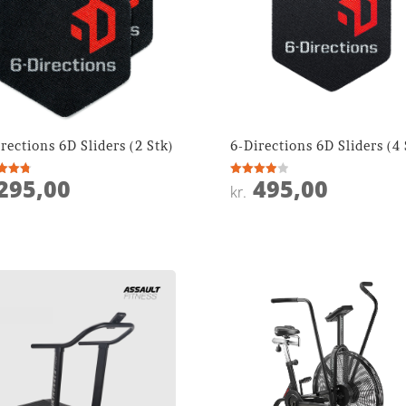
rections 6D Sliders (2 Stk)
6-Directions 6D Sliders (4 
295,00
495,00
ret
Vurderet
kr.
4
 5
ud af 5