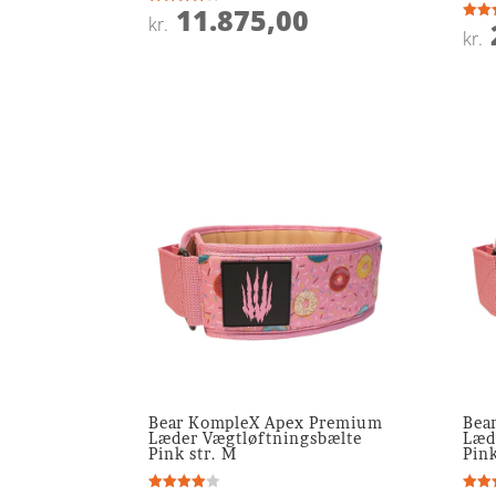
11.875,00
Vurderet
kr.
3.8
Vurde
kr.
ud af 5
5
ud af
Bear KompleX Apex Premium
Bea
Læder Vægtløftningsbælte
Læd
Pink str. M
Pink