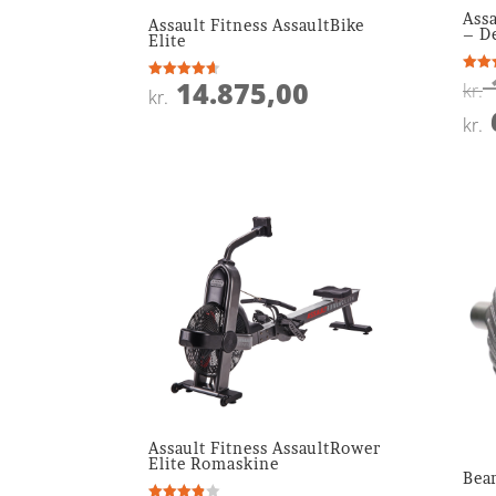
Assa
Assault Fitness AssaultBike
– D
Elite
14.875,00
Vurde
kr.
Vurderet
kr.
4.7
4.6
ud af
ud af 5
kr.
Assault Fitness AssaultRower
Elite Romaskine
Bea