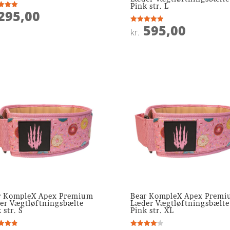
Pink str. L
295,00
ret
595,00
 5
Vurderet
kr.
5
ud af 5
r KompleX Apex Premium
Bear KompleX Apex Prem
er Vægtløftningsbælte
Læder Vægtløftningsbælte
 str. S
Pink str. XL