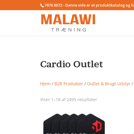
7876 8672 - Denne side er et produktkatalog og l
Cardio Outlet
Hjem
/
B2B Produkter
/
Outlet & Brugt Udstyr
/
Viser 1–18 af 2495 resultater