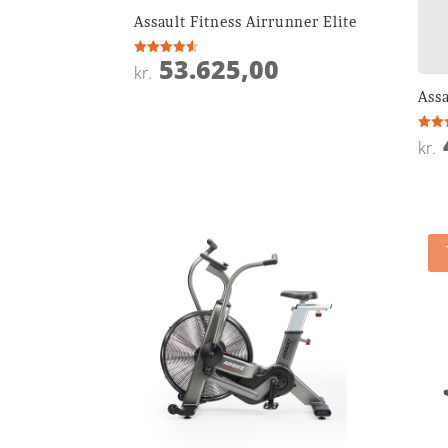
Assault Fitness Airrunner Elite
53.625,00
Vurderet
kr.
4.5
ud af 5
Assa
Vurde
kr.
4.2
ud af