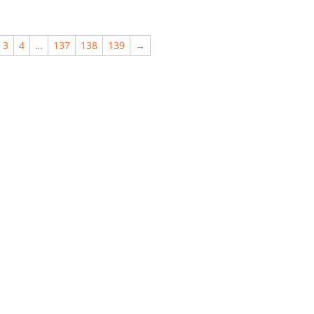
3
4
…
137
138
139
→