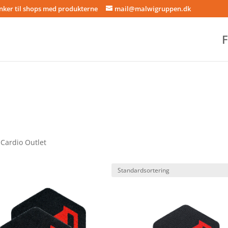
inker til shops med produkterne
mail@malwigruppen.dk
F
 Cardio Outlet