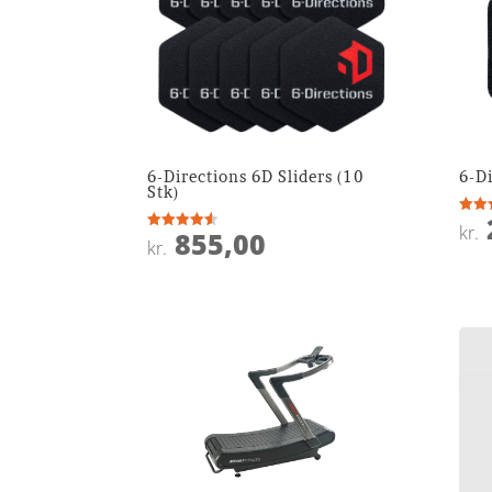
6-Directions 6D Sliders (10
6-Di
Stk)
Vurde
kr.
855,00
4.8
Vurderet
kr.
ud af
4.5
ud af 5