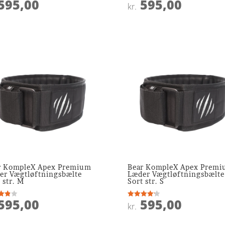
595,00
595,00
ret
Vurderet
kr.
4.1
 5
ud af 5
r KompleX Apex Premium
Bear KompleX Apex Prem
er Vægtløftningsbælte
Læder Vægtløftningsbælte
 str. M
Sort str. S
595,00
595,00
ret
Vurderet
kr.
4.2
 5
ud af 5