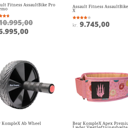
ult Fitness AssaultBike Pro
Assault Fitness AssaultBik
emo
X
Den
10.995,00
9.745,00
ret
Vurderet
kr.
4
oprindelige
Den
 5
6.995,00
ud af 5
pris
aktuelle
var:
pris
kr. 10.995,00.
er:
kr. 6.995,00.
r KompleX Ab Wheel
Bear KompleX Apex Prem
Læder Vægtløftningsbælte