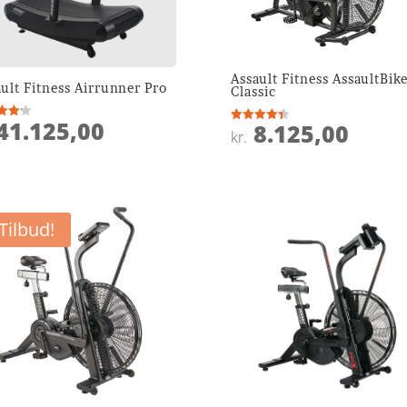
Assault Fitness AssaultBik
ult Fitness Airrunner Pro
Classic
41.125,00
8.125,00
ret
Vurderet
kr.
4.4
 5
ud af 5
Tilbud!