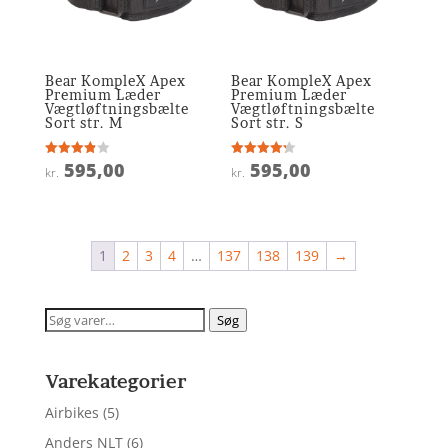
Bear KompleX Apex
Bear KompleX Apex
Premium Læder
Premium Læder
Vægtløftningsbælte
Vægtløftningsbælte
Sort str. M
Sort str. S
595,00
595,00
Vurderet
Vurderet
kr.
kr.
3.9
4.2
ud af 5
ud af 5
1
2
3
4
…
137
138
139
→
Søg
Søg
efter:
Varekategorier
Airbikes
(5)
Anders NLT
(6)