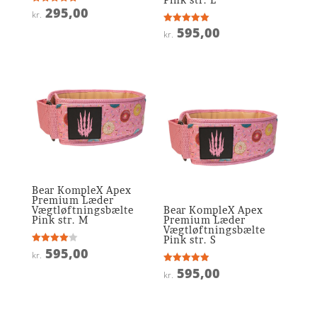
295,00
Vurderet
kr.
5
ud af 5
595,00
Vurderet
kr.
5
ud af 5
Bear KompleX Apex
Premium Læder
Vægtløftningsbælte
Bear KompleX Apex
Pink str. M
Premium Læder
Vægtløftningsbælte
Pink str. S
595,00
Vurderet
kr.
4
ud af 5
595,00
Vurderet
kr.
4.9
ud af 5