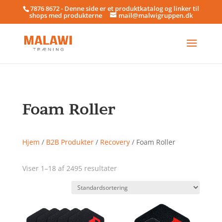
7876 8672 - Denne side er et produktkatalog og linker til
shops med produkterne
mail@malwigruppen.dk
Foam Roller
Hjem
/
B2B Produkter
/
Recovery
/ Foam Roller
Viser 1–18 af 2495 resultater