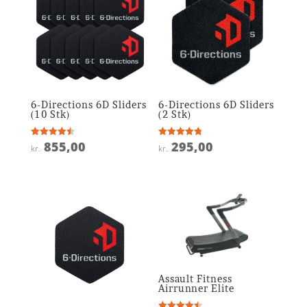
6-Directions 6D Sliders
6-Directions 6D Sliders
(10 Stk)
(2 Stk)
855,00
295,00
Vurderet
Vurderet
kr.
kr.
4.5
4.8
ud af 5
ud af 5
Assault Fitness
Airrunner Elite