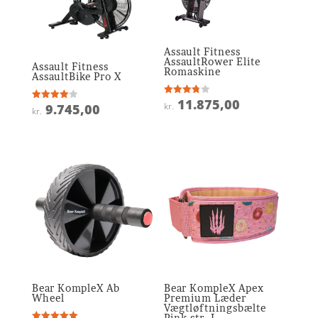
Assault Fitness
AssaultRower Elite
Assault Fitness
Romaskine
AssaultBike Pro X
11.875,00
Vurderet
kr.
9.745,00
Vurderet
kr.
3.8
4
ud af 5
ud af 5
Bear KompleX Ab
Bear KompleX Apex
Wheel
Premium Læder
Vægtløftningsbælte
Pink str. L