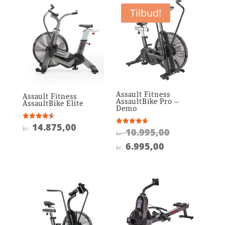
Tilbud!
Assault Fitness
Assault Fitness
AssaultBike Pro –
AssaultBike Elite
Demo
14.875,00
Vurderet
kr.
Den
10.995,00
Vurderet
4.6
kr.
4.7
ud af 5
oprindelige
ud af 5
Den
6.995,00
kr.
pris
aktuelle
var:
pris
kr. 10.995,0
er:
kr. 6.995,00.