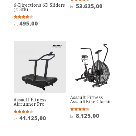
6-Directions 6D Sliders
53.625,00
Vurderet
kr.
4.5
(4 Stk)
ud af 5
495,00
Vurderet
kr.
4
ud af 5
Assault Fitness
Assault Fitness
AssaultBike Classic
Airrunner Pro
8.125,00
Vurderet
kr.
41.125,00
Vurderet
4.4
kr.
4.2
ud af 5
ud af 5