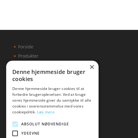
Forside
Produkter
×
Kontakt
Denne hjemmeside bruger
cookies
Artikler
Denne hjemmeside bruger cookies til at
forbedre brugeroplevelsen. Ved at bruge
vores hjemmeside giver du samtykke til alle
cookies i overensstemmelse med vores
Malawigruppen
cookiepolitik.
Læs mere
Tlf: 7876 8672
ABSOLUT NØDVENDIGE
Mail:
hej@malawigruppen.dk
YDEEVNE