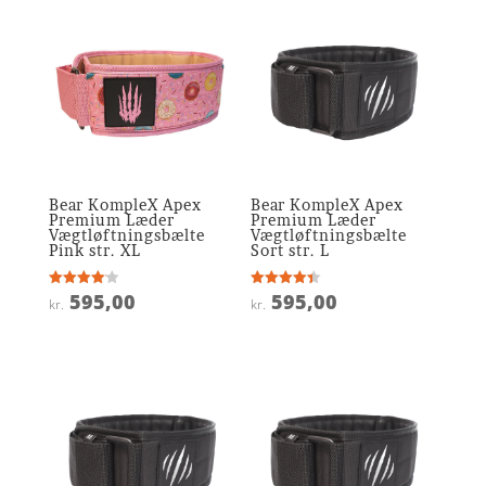
Bear KompleX Apex
Bear KompleX Apex
Premium Læder
Premium Læder
Vægtløftningsbælte
Vægtløftningsbælte
Pink str. XL
Sort str. L
595,00
595,00
Vurderet
Vurderet
kr.
kr.
4.1
4.4
ud af 5
ud af 5