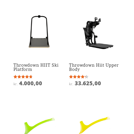
Throwdown HIIT Ski
Throwdown Hiit Upper
Platform
Body
4.000,00
33.625,00
Vurderet
Vurderet
kr.
kr.
4.7
4.2
ud af 5
ud af 5