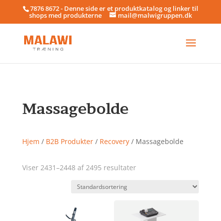
7876 8672 - Denne side er et produktkatalog og linker til
shops med produkterne
mail@malwigruppen.dk
Massagebolde
Hjem
/
B2B Produkter
/
Recovery
/ Massagebolde
Viser 2431–2448 af 2495 resultater