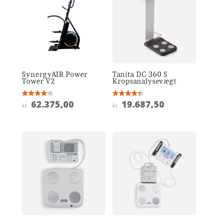
SynergyAIR Power
Tanita DC 360 S
Tower V2
Kropsanalysevægt
62.375,00
19.687,50
Vurderet
Vurderet
kr.
kr.
4.2
4.4
ud af 5
ud af 5