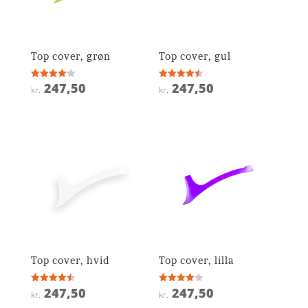
Top cover, grøn
Top cover, gul
247,50
247,50
Vurderet
Vurderet
kr.
kr.
4.1
4.5
ud af 5
ud af 5
Top cover, hvid
Top cover, lilla
247,50
247,50
Vurderet
Vurderet
kr.
kr.
4.5
3.9
ud af 5
ud af 5