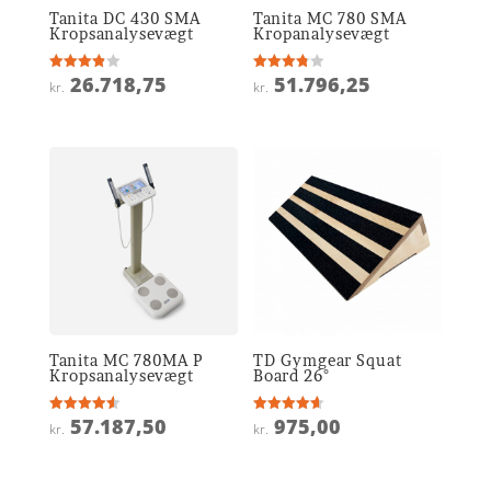
Tanita DC 430 SMA
Tanita MC 780 SMA
Kropsanalysevægt
Kropanalysevægt
26.718,75
51.796,25
Vurderet
Vurderet
kr.
kr.
3.9
3.8
ud af 5
ud af 5
Tanita MC 780MA P
TD Gymgear Squat
Kropsanalysevægt
Board 26°
57.187,50
975,00
Vurderet
Vurderet
kr.
kr.
4.6
4.6
ud af 5
ud af 5