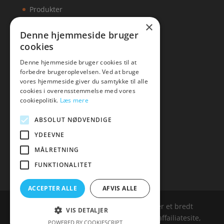
Produkter
×
Kontakt
Denne hjemmeside bruger
cookies
Artikler
Denne hjemmeside bruger cookies til at
forbedre brugeroplevelsen. Ved at bruge
vores hjemmeside giver du samtykke til alle
cookies i overensstemmelse med vores
Malawigruppen
cookiepolitik.
Læs mere
Tlf: 7876 8672
ABSOLUT NØDVENDIGE
Mail:
hej@malawigruppen.dk
YDEEVNE
MÅLRETNING
FUNKTIONALITET
ACCEPTER ALLE
AFVIS ALLE
Malawigruppen.dk er siden, der samler et bredt
VIS DETALJER
udvalg af spændende varer. Siden er et affailiatesite,
POWERED BY COOKIESCRIPT