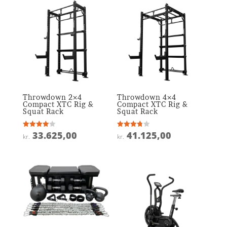
Throwdown 2×4
Throwdown 4×4
Compact XTC Rig &
Compact XTC Rig &
Squat Rack
Squat Rack
33.625,00
41.125,00
Vurderet
Vurderet
kr.
kr.
4
3.8
ud af 5
ud af 5