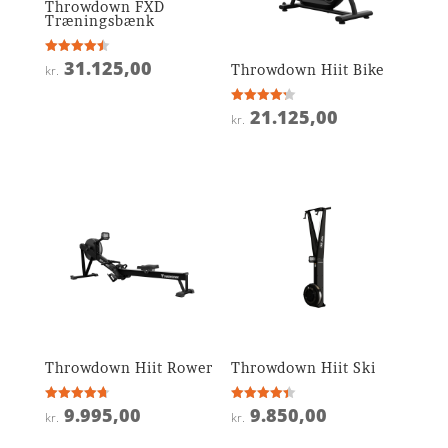
Throwdown FXD
Træningsbænk
31.125,00
Vurderet
Throwdown Hiit Bike
kr.
4.5
ud af 5
21.125,00
Vurderet
kr.
4.2
ud af 5
Throwdown Hiit Rower
Throwdown Hiit Ski
9.995,00
9.850,00
Vurderet
Vurderet
kr.
kr.
4.7
4.4
ud af 5
ud af 5