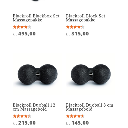
Blackroll Blackbox Set
Blackroll Block Set
Massagepakke
Massagepakke
495,00
315,00
Vurderet
Vurderet
kr.
kr.
4.1
4.4
ud af 5
ud af 5
Blackroll Duoball 12
Blackroll Duoball 8 cm
cm Massagebold
Massagebold
215,00
145,00
Vurderet
Vurderet
kr.
kr.
4.5
4.6
ud af 5
ud af 5