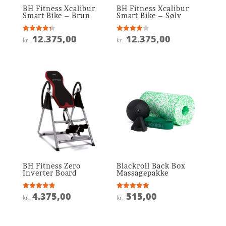
BH Fitness Xcalibur
BH Fitness Xcalibur
Smart Bike – Brun
Smart Bike – Sølv
12.375,00
12.375,00
Vurderet
Vurderet
kr.
kr.
4.3
3.9
ud af 5
ud af 5
BH Fitness Zero
Blackroll Back Box
Inverter Board
Massagepakke
4.375,00
515,00
Vurderet
Vurderet
kr.
kr.
4.9
5
ud af 5
ud af 5