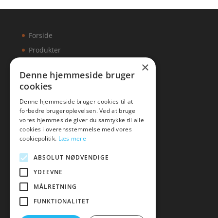
Forside
Produkter
×
Kontakt
Denne hjemmeside bruger
cookies
Artikler
Denne hjemmeside bruger cookies til at
forbedre brugeroplevelsen. Ved at bruge
vores hjemmeside giver du samtykke til alle
cookies i overensstemmelse med vores
Malawigruppen
cookiepolitik.
Læs mere
Tlf: 7876 8672
ABSOLUT NØDVENDIGE
Mail:
hej@malawigruppen.dk
YDEEVNE
MÅLRETNING
FUNKTIONALITET