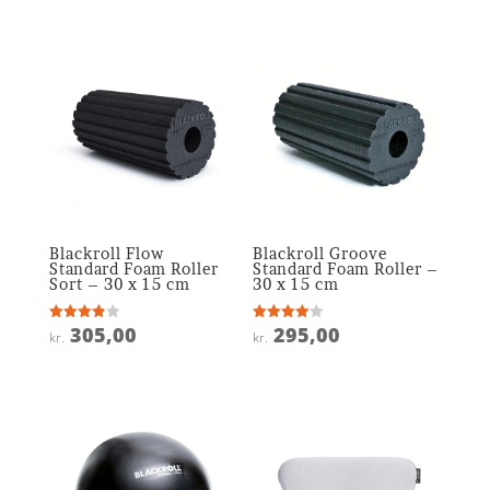
Blackroll Flow
Blackroll Groove
Standard Foam Roller
Standard Foam Roller –
Sort – 30 x 15 cm
30 x 15 cm
305,00
295,00
Vurderet
Vurderet
kr.
kr.
3.9
4
ud af 5
ud af 5