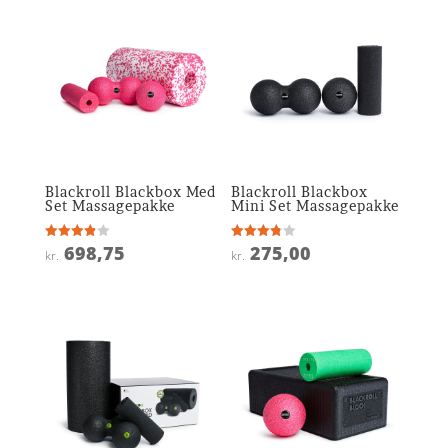
Blackroll Blackbox Med
Blackroll Blackbox
Set Massagepakke
Mini Set Massagepakke
698,75
275,00
Vurderet
Vurderet
kr.
kr.
3.9
3.8
ud af 5
ud af 5