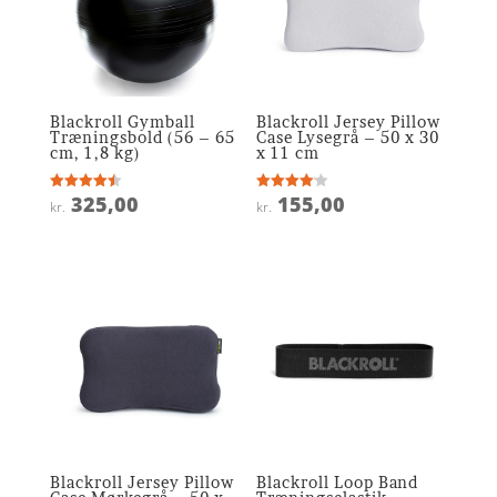
Blackroll Gymball
Blackroll Jersey Pillow
Træningsbold (56 – 65
Case Lysegrå – 50 x 30
cm, 1,8 kg)
x 11 cm
325,00
155,00
Vurderet
Vurderet
kr.
kr.
4.5
4.1
ud af 5
ud af 5
Blackroll Jersey Pillow
Blackroll Loop Band