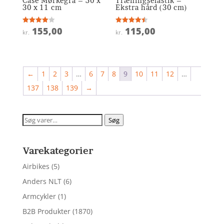
Case Mørkegrå – 50 x
Træningselastik –
30 x 11 cm
Ekstra hård (30 cm)
155,00
115,00
Vurderet
Vurderet
kr.
kr.
4
4.5
ud af 5
ud af 5
←
1
2
3
…
6
7
8
9
10
11
12
…
137
138
139
→
Søg
Søg
efter:
Varekategorier
Airbikes
(5)
Anders NLT
(6)
Armcykler
(1)
B2B Produkter
(1870)