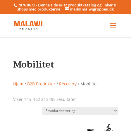
7876 8672 - Denne side er et produktkatalog og linker til
shops med produkterne
mail@malwigruppen.dk
Mobilitet
Hjem
/
B2B Produkter
/
Recovery
/ Mobilitet
Viser 145–162 af 2495 resultater