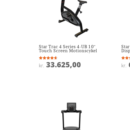
Star Trac 4 Series 4-UB 10″
Star
Touch Screen Motionscykel
Dis
33.625,00
Vurderet
Vurde
kr.
kr.
4.6
4.6
ud af 5
ud af