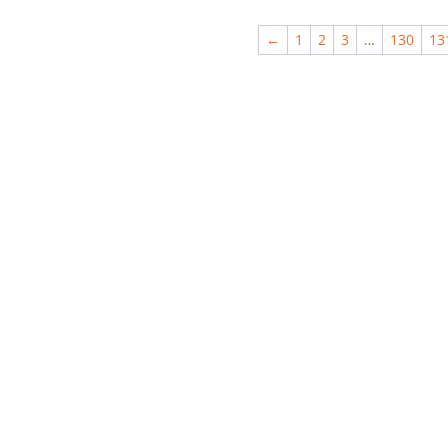
←
1
2
3
…
130
13