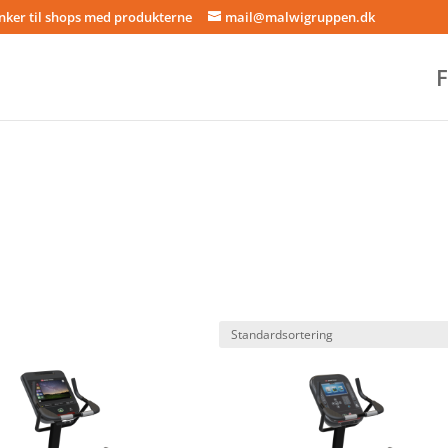
inker til shops med produkterne
mail@malwigruppen.dk
F