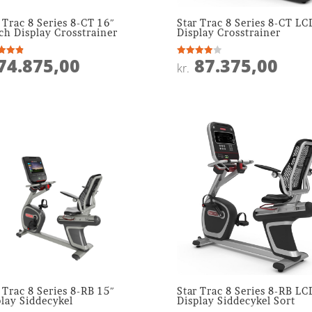
 Trac 8 Series 8-CT 16″
Star Trac 8 Series 8-CT LC
ch Display Crosstrainer
Display Crosstrainer
74.875,00
87.375,00
ret
Vurderet
kr.
4
 5
ud af 5
 Trac 8 Series 8-RB 15″
Star Trac 8 Series 8-RB LC
lay Siddecykel
Display Siddecykel Sort