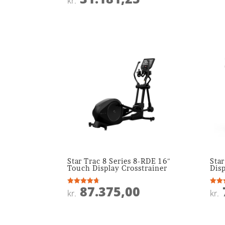
kr.
pris
aktuelle
var:
pris
kr. 62.375,00.
er:
kr. 31.181,25.
Star Trac 8 Series 8-RDE 16″
Sta
Touch Display Crosstrainer
Disp
87.375,00
Vurderet
Vurde
kr.
kr.
4.7
4
ud af 5
ud af