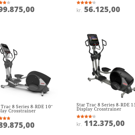
99.875,00
56.125,00
ret
Vurderet
kr.
4.2
 5
ud af 5
Star Trac 8 Series 8-RDE 1
 Trac 8 Series 8-RDE 10″
Display Crosstrainer
lay Crosstrainer
112.375,00
89.875,00
Vurderet
kr.
ret
4.2
ud af 5
 5