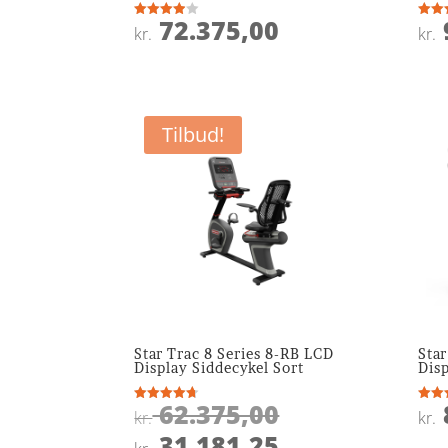
72.375,00
Vurderet
Vurde
kr.
kr.
3.9
3.9
ud af 5
ud af
Tilbud!
Star Trac 8 Series 8-RB LCD
Star
Display Siddecykel Sort
Disp
Den
62.375,00
Vurderet
Vurde
kr.
kr.
4.7
4.9
oprindelige
Den
ud af 5
ud af
31.181,25