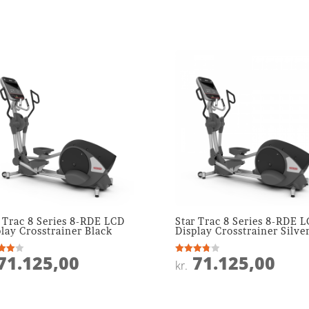
r Trac 8 Series 8-RDE LCD
Star Trac 8 Series 8-RDE 
lay Crosstrainer Black
Display Crosstrainer Silve
71.125,00
71.125,00
ret
Vurderet
kr.
3.8
 5
ud af 5