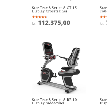
Star Trac 8 Series 8-CT 15″
Star
Display Crosstrainer
Tou
112.375,00
Vurderet
Vurde
kr.
kr.
4.4
4.9
ud af 5
ud af
Star Trac 8 Series 8-RB 10″
Star
Display Siddecykel
Disp