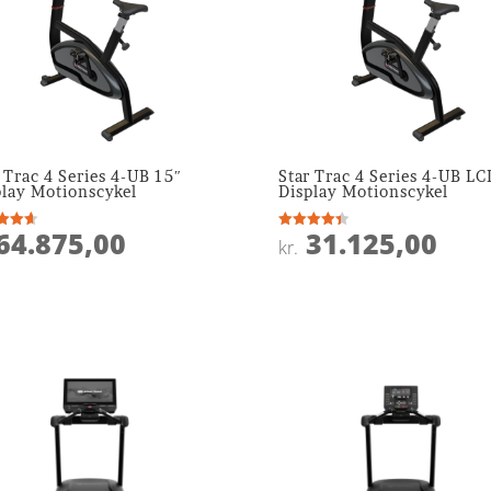
 Trac 4 Series 4-UB 15″
Star Trac 4 Series 4-UB LC
play Motionscykel
Display Motionscykel
64.875,00
31.125,00
ret
Vurderet
kr.
4.4
 5
ud af 5