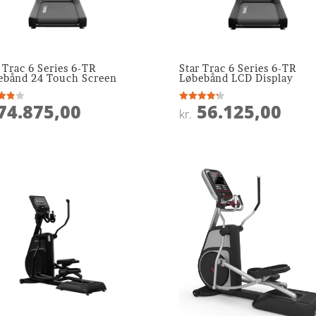
 Trac 6 Series 6-TR
Star Trac 6 Series 6-TR
ebånd 24 Touch Screen
Løbebånd LCD Display
74.875,00
56.125,00
ret
Vurderet
kr.
4.3
 5
ud af 5