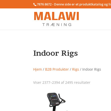
7876 8672 - Denne side er et produktkatalog og l
Indoor Rigs
Hjem
/
B2B Produkter
/
Rigs
/ Indoor Rigs
Viser 2377–2394 af 2495 resultater