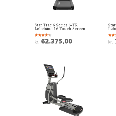
Star Trac 6 Series 6-TR
Star
Løbebånd 16 Touch Screen
Løb
62.375,00
Vurderet
Vurde
kr.
kr.
4.4
3.9
ud af 5
ud af