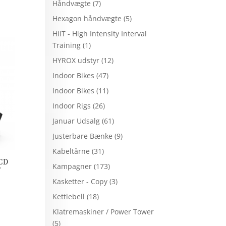
Håndvægte
(7)
Hexagon håndvægte
(5)
HIIT - High Intensity Interval
Training
(1)
HYROX udstyr
(12)
Indoor Bikes
(47)
Indoor Bikes
(11)
Indoor Rigs
(26)
Januar Udsalg
(61)
Justerbare Bænke
(9)
Kabeltårne
(31)
LCD
Kampagner
(173)
r
Kasketter - Copy
(3)
Kettlebell
(18)
Klatremaskiner / Power Tower
(5)