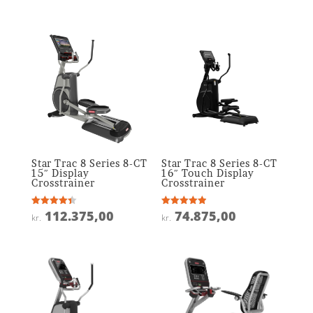
ud af 5
Star Trac 8 Series 8-CT
Star Trac 8 Series 8-CT
15″ Display
16″ Touch Display
Crosstrainer
Crosstrainer
112.375,00
74.875,00
Vurderet
Vurderet
kr.
kr.
4.4
4.9
ud af 5
ud af 5