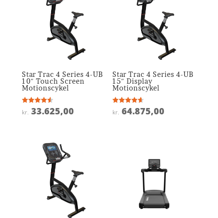
Star Trac 4 Series 4-UB
Star Trac 4 Series 4-UB
10″ Touch Screen
15″ Display
Motionscykel
Motionscykel
33.625,00
64.875,00
Vurderet
Vurderet
kr.
kr.
4.6
4.6
ud af 5
ud af 5