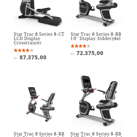
Star Trac 8 Series 8-CT
Star Trac 8 Series 8-RB
LCD Display
10″ Display Siddecykel
Crosstrainer
72.375,00
Vurderet
kr.
3.9
87.375,00
Vurderet
kr.
ud af 5
4
ud af 5
Star Trac 8 Series 8-RB
Star Trac 8 Series 8-RB