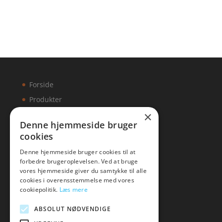
Forside
Produkter
×
Kontakt
Denne hjemmeside bruger
cookies
Artikler
Denne hjemmeside bruger cookies til at
forbedre brugeroplevelsen. Ved at bruge
vores hjemmeside giver du samtykke til alle
cookies i overensstemmelse med vores
Malawigruppen
cookiepolitik.
Læs mere
Tlf: 7876 8672
ABSOLUT NØDVENDIGE
Mail:
hej@malawigruppen.dk