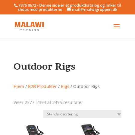
7876 8672 - Denne side er et produktkatalog og linker til
shops med produkterne
mail@malwigruppen.dk
Outdoor Rigs
Hjem
/
B2B Produkter
/
Rigs
/ Outdoor Rigs
Viser 2377–2394 af 2495 resultater