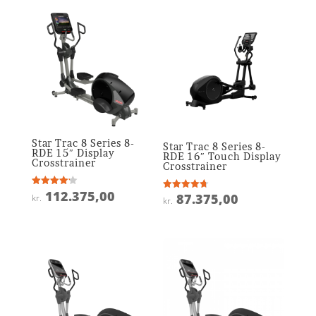
var:
pris
kr. 62.375,00.
er:
kr. 31.181,25.
Star Trac 8 Series 8-
Star Trac 8 Series 8-
RDE 15″ Display
RDE 16″ Touch Display
Crosstrainer
Crosstrainer
112.375,00
Vurderet
87.375,00
Vurderet
kr.
kr.
4.2
4.7
ud af 5
ud af 5