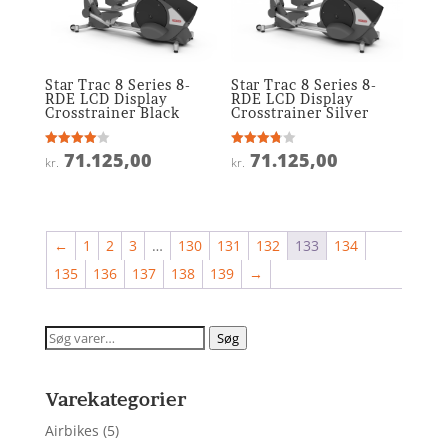
Star Trac 8 Series 8-
Star Trac 8 Series 8-
RDE LCD Display
RDE LCD Display
Crosstrainer Black
Crosstrainer Silver
71.125,00
71.125,00
Vurderet
Vurderet
kr.
kr.
4
3.8
ud af 5
ud af 5
←
1
2
3
…
130
131
132
133
134
135
136
137
138
139
→
Søg
Søg
efter:
Varekategorier
Airbikes
(5)