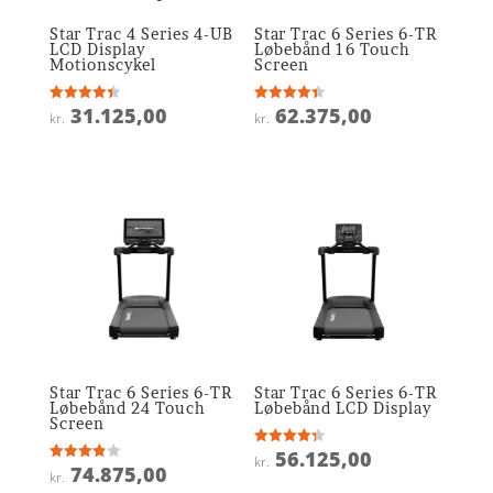
Star Trac 4 Series 4-UB
Star Trac 6 Series 6-TR
LCD Display
Løbebånd 16 Touch
Motionscykel
Screen
31.125,00
62.375,00
Vurderet
Vurderet
kr.
kr.
4.4
4.4
ud af 5
ud af 5
Star Trac 6 Series 6-TR
Star Trac 6 Series 6-TR
Løbebånd 24 Touch
Løbebånd LCD Display
Screen
56.125,00
Vurderet
kr.
4.3
74.875,00
Vurderet
kr.
ud af 5
3.9