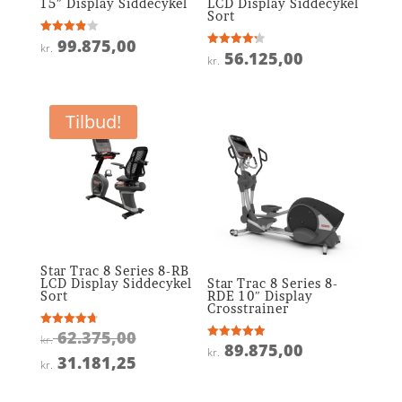
15″ Display Siddecykel
LCD Display Siddecykel
Sort
99.875,00
Vurderet
kr.
3.9
56.125,00
Vurderet
kr.
ud af 5
4.2
ud af 5
Tilbud!
Star Trac 8 Series 8-RB
LCD Display Siddecykel
Star Trac 8 Series 8-
Sort
RDE 10″ Display
Crosstrainer
Den
62.375,00
Vurderet
kr.
4.7
89.875,00
Vurderet
kr.
oprindelige
ud af 5
Den
4.9
31.181,25
kr.
ud af 5
pris
aktuelle