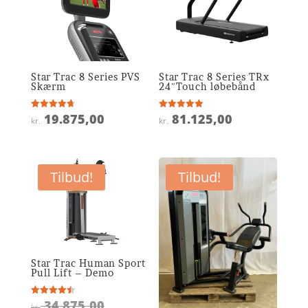
Star Trac 8 Series PVS
Star Trac 8 Series TRx
Skærm
24″Touch løbebånd
19.875,00
81.125,00
Vurderet
Vurderet
kr.
kr.
4.7
4.9
ud af 5
ud af 5
Tilbud!
Tilbud!
Star Trac Human Sport
Pull Lift – Demo
Den
34.875,00
Vurderet
kr.