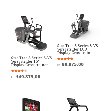
ud af 5
ud af 5
Star Trac 8 Series 8-VS
Versastrider LCD
Display Crosstrainer
Star Trac 8 Series 8-VS
Versastrider 15″
99.875,00
Vurderet
kr.
Display Crosstrainer
4.9
ud af 5
149.875,00
Vurderet
kr.
3.9
ud af 5