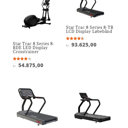
Star Trac 8 Series 8-TR
LCD Display Løbebånd
Star Trac 8 Series 8-
93.625,00
Vurderet
kr.
4.5
RDE LED Display
ud af 5
Crosstrainer
54.875,00
Vurderet
kr.
4.1
ud af 5