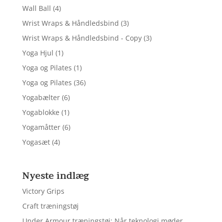
Wall Ball
(4)
Wrist Wraps & Håndledsbind
(3)
Wrist Wraps & Håndledsbind - Copy
(3)
Yoga Hjul
(1)
Yoga og Pilates
(1)
Yoga og Pilates
(36)
Yogabælter
(6)
Yogablokke
(1)
Yogamåtter
(6)
Yogasæt
(4)
Nyeste indlæg
Victory Grips
Craft træningstøj
Under Armour træningstøj: Når teknologi møder