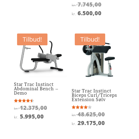
Den
7.745,00
Vurderet
kr. 38.925,00.
kr.
4.9
oprindelige
ud af 5
Den
6.500,00
kr.
pris
aktuelle
var:
pris
kr. 7.745,00.
er:
Tilbud!
Tilbud!
kr. 6.500,00.
Star Trac Instinct
Abdominal Bench –
Star Trac Instinct
Demo
Biceps Curl/Triceps
Extension Sølv
Den
12.375,00
Vurderet
kr.
4.5
Den
48.625,00
Vurderet
oprindelige
ud af 5
kr.
Den
5.995,00
kr.
4.1
oprindelige
ud af 5
Den
29.175,00
pris
aktuelle
kr.
pris
aktuelle
var:
pris
var:
pris