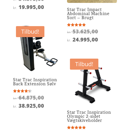
4.5
oprindelige
ud af 5
Den
19.995,00
kr.
Star Trac Impact
pris
aktuelle
Abdominal Machine
Sort – Brugt
var:
pris
kr. 34.875,00.
er:
Den
Tilbud!
53.625,00
Vurderet
kr.
4.9
kr. 19.995,00.
oprindelige
ud af 5
Den
24.995,00
kr.
pris
aktuelle
var:
pris
kr. 53.625,0
er:
Tilbud!
kr. 24.995,0
Star Trac Inspiration
Back Extension Sølv
Den
64.875,00
Vurderet
kr.
4.3
oprindelige
ud af 5
Den
38.925,00
kr.
pris
aktuelle
Star Trac Inspiration
Olympic 2-sidet
var:
pris
Vægtskiveholder
kr. 64.875,00.
er: