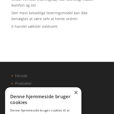
komfort og stil
Den mest betalelige leveringsmodel kan ikke
benægtes at være selv at hente ordren
E-handel vækster voldsomt
Forside
Produkter
×
Kontakt
Denne hjemmeside bruger
cookies
Artikler
Denne hjemmeside bruger cookies til at