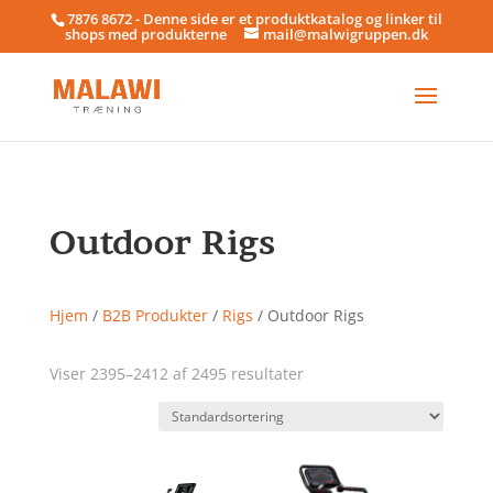
7876 8672 - Denne side er et produktkatalog og linker til
shops med produkterne
mail@malwigruppen.dk
Outdoor Rigs
Hjem
/
B2B Produkter
/
Rigs
/ Outdoor Rigs
Viser 2395–2412 af 2495 resultater