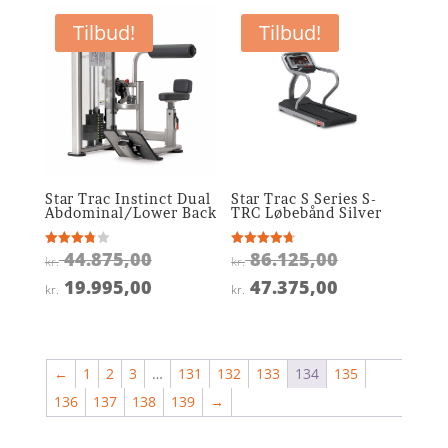
kr. 12.375,00.
er:
kr. 48.625,0
er:
kr. 5.995,00.
Tilbud!
Tilbud!
kr. 29.175,0
Star Trac Instinct Dual
Star Trac S Series S-
Abdominal/Lower Back
TRC Løbebånd Silver
Den
Den
44.875,00
86.125,00
Vurderet
Vurderet
kr.
kr.
3.8
4.7
oprindelige
oprindelige
ud af 5
ud af 5
Den
Den
19.995,00
47.375,00
kr.
kr.
pris
pris
aktuelle
aktuelle
var:
var:
pris
pris
kr. 44.875,00.
kr. 86.125,0
er:
er:
←
1
2
3
…
131
132
133
134
135
kr. 19.995,00.
kr. 47.375,0
136
137
138
139
→