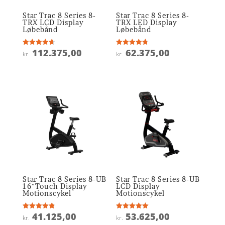
Star Trac 8 Series 8-
Star Trac 8 Series 8-
TRX LCD Display
TRX LED Display
Løbebånd
Løbebånd
112.375,00
62.375,00
Vurderet
Vurderet
kr.
kr.
4.7
4.8
ud af 5
ud af 5
Star Trac 8 Series 8-UB
Star Trac 8 Series 8-UB
16″Touch Display
LCD Display
Motionscykel
Motionscykel
41.125,00
53.625,00
Vurderet
Vurderet
kr.
kr.
4.9
5