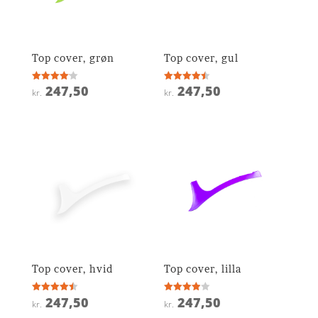
Top cover, grøn
Top cover, gul
247,50
247,50
Vurderet
Vurderet
kr.
kr.
4.1
4.5
ud af 5
ud af 5
Top cover, hvid
Top cover, lilla
247,50
247,50
Vurderet
Vurderet
kr.
kr.
4.5
3.9
ud af 5
ud af 5