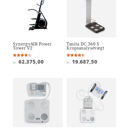
SynergyAIR Power
Tanita DC 360 S
Tower V2
Kropsanalysevægt
62.375,00
19.687,50
Vurderet
Vurderet
kr.
kr.
4.2
4.4
ud af 5
ud af 5