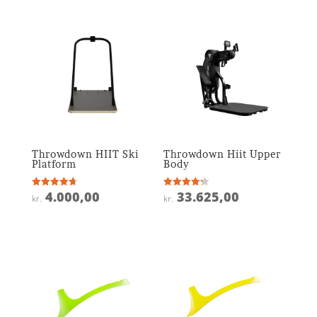
Throwdown HIIT Ski
Throwdown Hiit Upper
Platform
Body
4.000,00
33.625,00
Vurderet
Vurderet
kr.
kr.
4.7
4.2
ud af 5
ud af 5