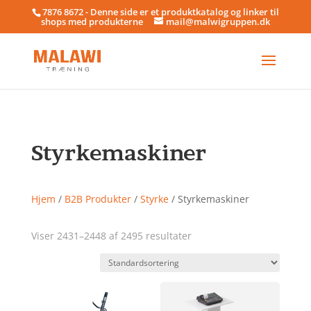
7876 8672 - Denne side er et produktkatalog og linker til
shops med produkterne
mail@malwigruppen.dk
Styrkemaskiner
Hjem
/
B2B Produkter
/
Styrke
/ Styrkemaskiner
Viser 2431–2448 af 2495 resultater