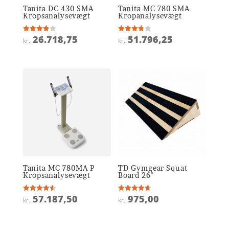
Tanita DC 430 SMA
Tanita MC 780 SMA
Kropsanalysevægt
Kropanalysevægt
26.718,75
51.796,25
Vurderet
Vurderet
kr.
kr.
3.9
3.8
ud af 5
ud af 5
Tanita MC 780MA P
TD Gymgear Squat
Kropsanalysevægt
Board 26°
57.187,50
975,00
Vurderet
Vurderet
kr.
kr.
4.6
4.6
ud af 5
ud af 5