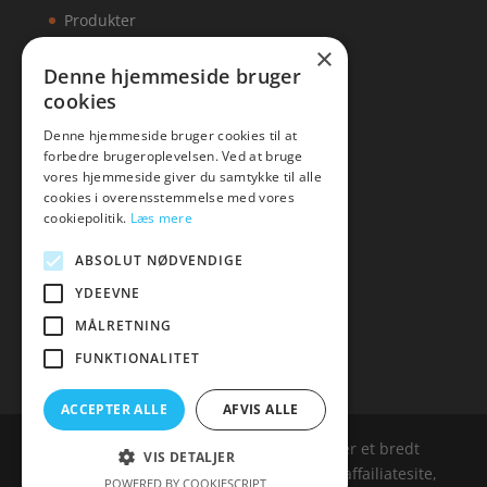
Produkter
×
Kontakt
Denne hjemmeside bruger
cookies
Artikler
Denne hjemmeside bruger cookies til at
forbedre brugeroplevelsen. Ved at bruge
vores hjemmeside giver du samtykke til alle
cookies i overensstemmelse med vores
Malawigruppen
cookiepolitik.
Læs mere
Tlf: 7876 8672
ABSOLUT NØDVENDIGE
Mail:
hej@malawigruppen.dk
YDEEVNE
MÅLRETNING
FUNKTIONALITET
ACCEPTER ALLE
AFVIS ALLE
Malawigruppen.dk er siden, der samler et bredt
VIS DETALJER
udvalg af spændende varer. Siden er et affailiatesite,
POWERED BY COOKIESCRIPT