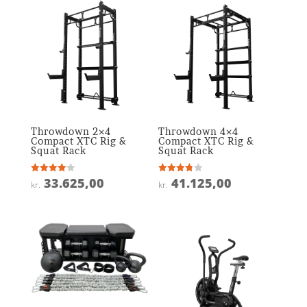
Throwdown 2×4
Throwdown 4×4
Compact XTC Rig &
Compact XTC Rig &
Squat Rack
Squat Rack
33.625,00
41.125,00
Vurderet
Vurderet
kr.
kr.
4
3.8
ud af 5
ud af 5