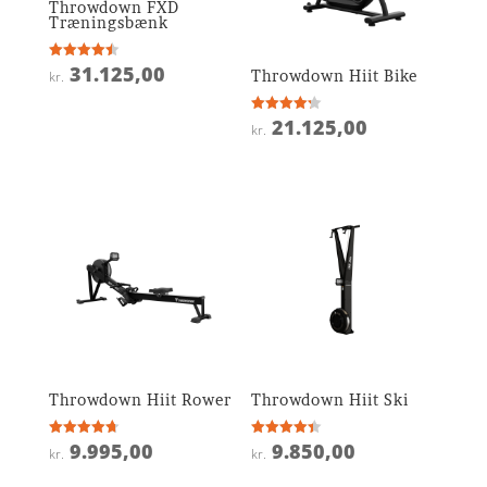
Throwdown FXD
Træningsbænk
31.125,00
Vurderet
Throwdown Hiit Bike
kr.
4.5
ud af 5
21.125,00
Vurderet
kr.
4.2
ud af 5
Throwdown Hiit Rower
Throwdown Hiit Ski
9.995,00
9.850,00
Vurderet
Vurderet
kr.
kr.
4.7
4.4
ud af 5
ud af 5