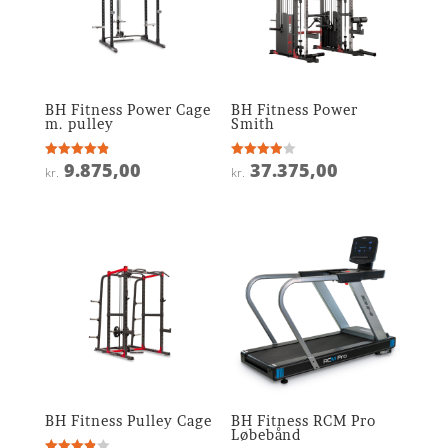
BH Fitness Power Cage
BH Fitness Power
m. pulley
Smith
9.875,00
37.375,00
Vurderet
Vurderet
kr.
kr.
4.9
3.9
ud af 5
ud af 5
BH Fitness Pulley Cage
BH Fitness RCM Pro
Løbebånd