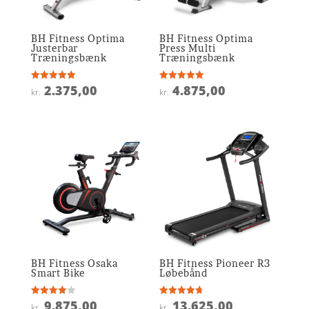
BH Fitness Optima
BH Fitness Optima
Justerbar
Press Multi
Træningsbænk
Træningsbænk
2.375,00
4.875,00
Vurderet
Vurderet
kr.
kr.
5
5
ud af 5
ud af 5
BH Fitness Osaka
BH Fitness Pioneer R3
Smart Bike
Løbebånd
9.875,00
13.625,00
Vurderet
Vurderet
kr.
kr.