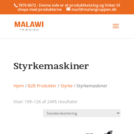
7876 8672 - Denne side er et produktkatalog og linker til
shops med produkterne
mail@malwigruppen.dk
Styrkemaskiner
Hjem
/
B2B Produkter
/
Styrke
/ Styrkemaskiner
Viser 109–126 af 2495 resultater