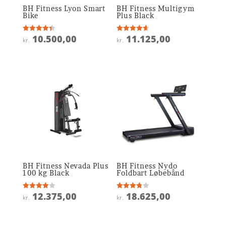
BH Fitness Lyon Smart
BH Fitness Multigym
Bike
Plus Black
10.500,00
11.125,00
Vurderet
Vurderet
kr.
kr.
4.4
4.6
ud af 5
ud af 5
BH Fitness Nevada Plus
BH Fitness Nydo
100 kg Black
Foldbart Løbebånd
12.375,00
18.625,00
Vurderet
Vurderet
kr.
kr.
4
3.8
ud af 5
ud af 5