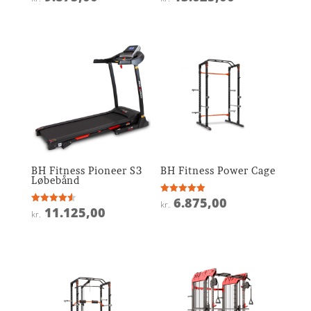
4
4.7
ud af 5
ud af 5
BH Fitness Pioneer S3
BH Fitness Power Cage
Løbebånd
6.875,00
Vurderet
kr.
5
11.125,00
Vurderet
kr.
ud af 5
4.6
ud af 5