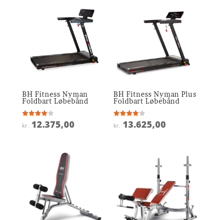
BH Fitness Nyman
BH Fitness Nyman Plus
Foldbart Løbebånd
Foldbart Løbebånd
12.375,00
13.625,00
Vurderet
Vurderet
kr.
kr.
4
3.9
ud af 5
ud af 5