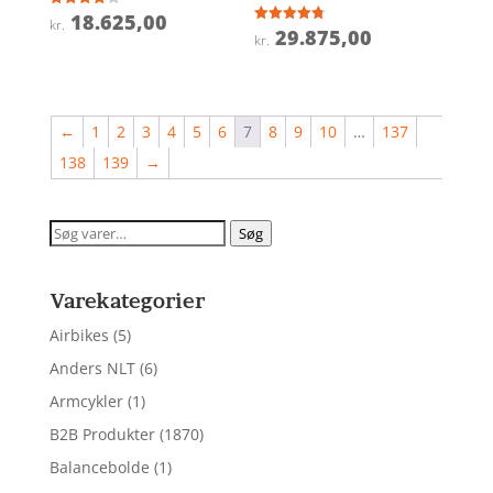
18.625,00
Vurderet
kr.
3.9
29.875,00
Vurderet
kr.
ud af 5
4.8
ud af 5
←
1
2
3
4
5
6
7
8
9
10
…
137
138
139
→
Søg
Søg
efter:
Varekategorier
Airbikes
(5)
Anders NLT
(6)
Armcykler
(1)
B2B Produkter
(1870)
Balancebolde
(1)