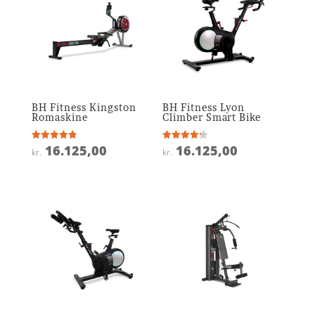
BH Fitness Kingston
BH Fitness Lyon
Romaskine
Climber Smart Bike
16.125,00
16.125,00
Vurderet
Vurderet
kr.
kr.
4.9
4.2
ud af 5
ud af 5