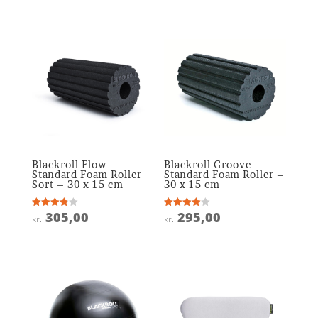
Blackroll Flow
Blackroll Groove
Standard Foam Roller
Standard Foam Roller –
Sort – 30 x 15 cm
30 x 15 cm
305,00
295,00
Vurderet
Vurderet
kr.
kr.
3.9
4
ud af 5
ud af 5