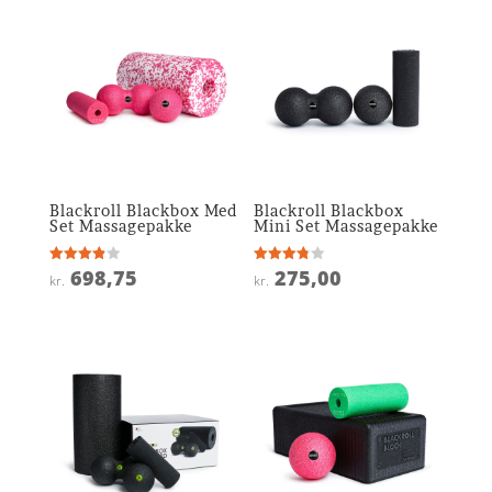
Blackroll Blackbox Med
Blackroll Blackbox
Set Massagepakke
Mini Set Massagepakke
698,75
275,00
Vurderet
Vurderet
kr.
kr.
3.9
3.8
ud af 5
ud af 5