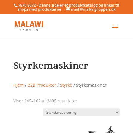
7876 8672 - Denne side er et produktkatalog og linker til
shops med produkterne
mail@malwigruppen.dk
Styrkemaskiner
Hjem
/
B2B Produkter
/
Styrke
/ Styrkemaskiner
Viser 145–162 af 2495 resultater