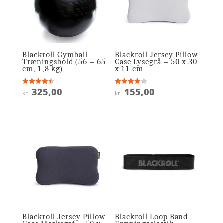
Blackroll Gymball
Blackroll Jersey Pillow
Træningsbold (56 – 65
Case Lysegrå – 50 x 30
cm, 1,8 kg)
x 11 cm
325,00
155,00
Vurderet
Vurderet
kr.
kr.
4.5
4.1
ud af 5
ud af 5
Blackroll Jersey Pillow
Blackroll Loop Band