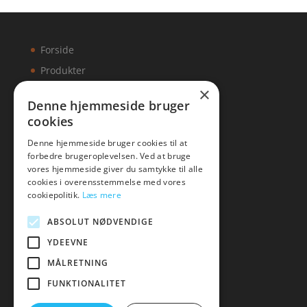
Forside
Produkter
×
Kontakt
Denne hjemmeside bruger
cookies
Artikler
Denne hjemmeside bruger cookies til at
forbedre brugeroplevelsen. Ved at bruge
vores hjemmeside giver du samtykke til alle
cookies i overensstemmelse med vores
Malawigruppen
cookiepolitik.
Læs mere
Tlf: 7876 8672
ABSOLUT NØDVENDIGE
Mail:
hej@malawigruppen.dk
YDEEVNE
MÅLRETNING
FUNKTIONALITET