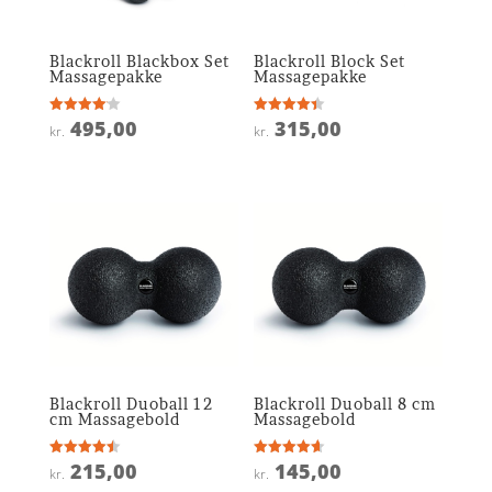
Blackroll Blackbox Set
Blackroll Block Set
Massagepakke
Massagepakke
495,00
315,00
Vurderet
Vurderet
kr.
kr.
4.1
4.4
ud af 5
ud af 5
Blackroll Duoball 12
Blackroll Duoball 8 cm
cm Massagebold
Massagebold
215,00
145,00
Vurderet
Vurderet
kr.
kr.
4.5
4.6
ud af 5
ud af 5