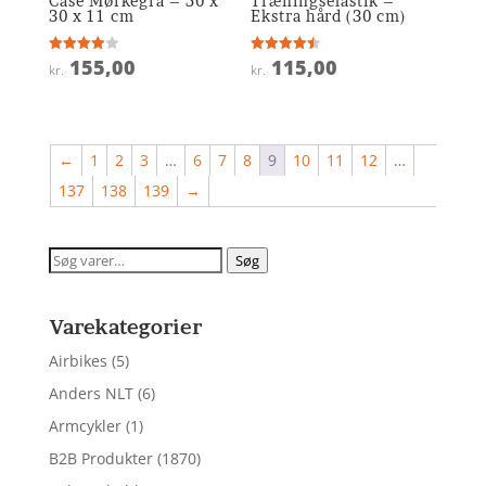
Case Mørkegrå – 50 x
Træningselastik –
30 x 11 cm
Ekstra hård (30 cm)
155,00
115,00
Vurderet
Vurderet
kr.
kr.
4
4.5
ud af 5
ud af 5
←
1
2
3
…
6
7
8
9
10
11
12
…
137
138
139
→
Søg
Søg
efter:
Varekategorier
Airbikes
(5)
Anders NLT
(6)
Armcykler
(1)
B2B Produkter
(1870)