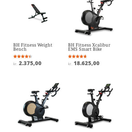
BH Fitness Weight
BH Fitness Xcalibur
Bench
EMS Smart Bike
2.375,00
18.625,00
Vurderet
Vurderet
kr.
kr.
4.4
4.7
ud af 5
ud af 5