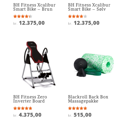
BH Fitness Xcalibur
BH Fitness Xcalibur
Smart Bike – Brun
Smart Bike – Sølv
12.375,00
12.375,00
Vurderet
Vurderet
kr.
kr.
4.3
3.9
ud af 5
ud af 5
BH Fitness Zero
Blackroll Back Box
Inverter Board
Massagepakke
4.375,00
515,00
Vurderet
Vurderet
kr.
kr.
4.9
5
ud af 5
ud af 5