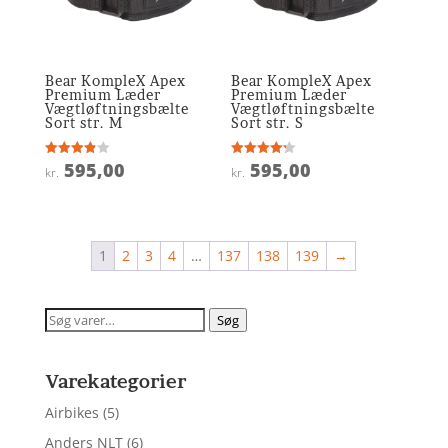
Bear KompleX Apex
Bear KompleX Apex
Premium Læder
Premium Læder
Vægtløftningsbælte
Vægtløftningsbælte
Sort str. M
Sort str. S
595,00
595,00
Vurderet
Vurderet
kr.
kr.
3.9
4.2
ud af 5
ud af 5
1
2
3
4
…
137
138
139
→
Søg
Søg
efter:
Varekategorier
Airbikes
(5)
Anders NLT
(6)