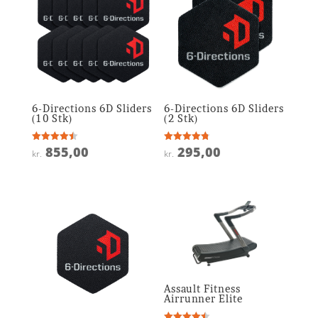
6-Directions 6D Sliders
6-Directions 6D Sliders
(10 Stk)
(2 Stk)
855,00
295,00
Vurderet
Vurderet
kr.
kr.
4.5
4.8
ud af 5
ud af 5
Assault Fitness
Airrunner Elite