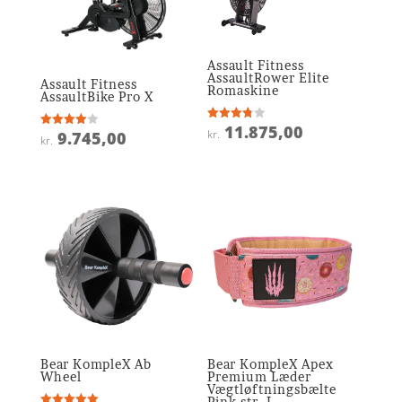
Assault Fitness
AssaultRower Elite
Assault Fitness
Romaskine
AssaultBike Pro X
11.875,00
Vurderet
kr.
9.745,00
Vurderet
kr.
3.8
4
ud af 5
ud af 5
Bear KompleX Ab
Bear KompleX Apex
Wheel
Premium Læder
Vægtløftningsbælte
Pink str. L