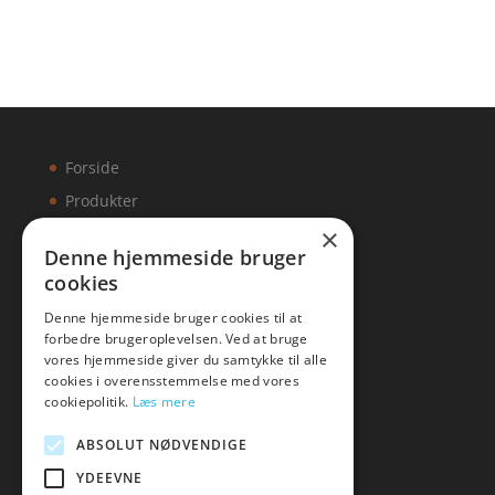
Forside
Produkter
×
Kontakt
Denne hjemmeside bruger
cookies
Artikler
Denne hjemmeside bruger cookies til at
forbedre brugeroplevelsen. Ved at bruge
vores hjemmeside giver du samtykke til alle
cookies i overensstemmelse med vores
Malawigruppen
cookiepolitik.
Læs mere
Tlf: 7876 8672
ABSOLUT NØDVENDIGE
Mail:
hej@malawigruppen.dk
YDEEVNE