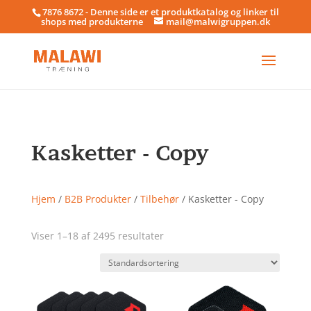
7876 8672 - Denne side er et produktkatalog og linker til
shops med produkterne
mail@malwigruppen.dk
Kasketter - Copy
Hjem
/
B2B Produkter
/
Tilbehør
/ Kasketter - Copy
Viser 1–18 af 2495 resultater