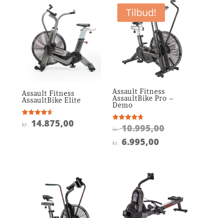
Tilbud!
Assault Fitness
Assault Fitness
AssaultBike Pro –
AssaultBike Elite
Demo
14.875,00
Vurderet
kr.
Den
10.995,00
Vurderet
4.6
kr.
4.7
ud af 5
oprindelige
ud af 5
Den
6.995,00
kr.
pris
aktuelle
var:
pris
kr. 10.995,0
er:
kr. 6.995,00.