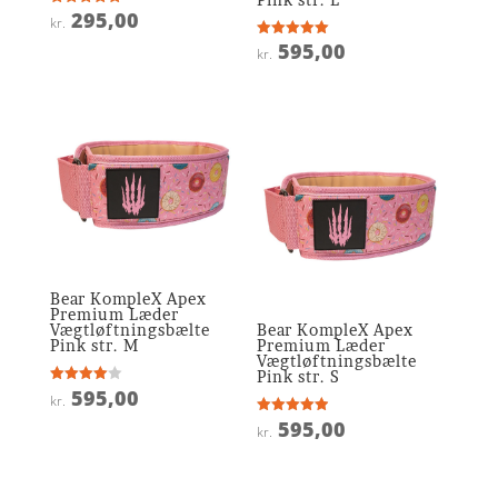
295,00
Vurderet
kr.
5
ud af 5
595,00
Vurderet
kr.
5
ud af 5
Bear KompleX Apex
Premium Læder
Vægtløftningsbælte
Bear KompleX Apex
Pink str. M
Premium Læder
Vægtløftningsbælte
Pink str. S
595,00
Vurderet
kr.
4
ud af 5
595,00
Vurderet
kr.
4.9
ud af 5