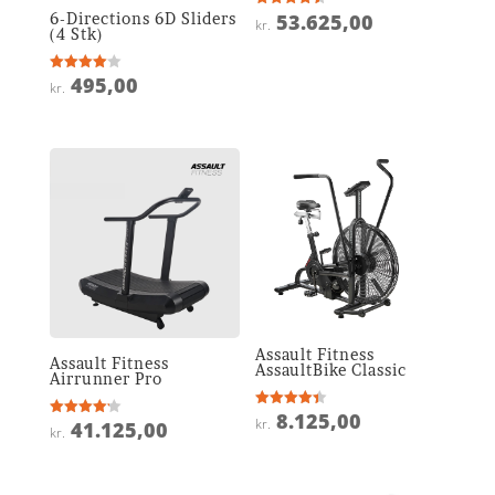
6-Directions 6D Sliders
53.625,00
Vurderet
kr.
4.5
(4 Stk)
ud af 5
495,00
Vurderet
kr.
4
ud af 5
Assault Fitness
Assault Fitness
AssaultBike Classic
Airrunner Pro
8.125,00
Vurderet
kr.
41.125,00
Vurderet
4.4
kr.
4.2
ud af 5
ud af 5