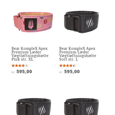
Bear KompleX Apex
Bear KompleX Apex
Premium Læder
Premium Læder
Vægtløftningsbælte
Vægtløftningsbælte
Pink str. XL
Sort str. L
595,00
595,00
Vurderet
Vurderet
kr.
kr.
4.1
4.4
ud af 5
ud af 5