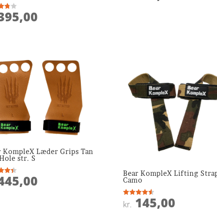
ud af 5
395,00
ret
 5
r KompleX Læder Grips Tan
Hole str. S
Bear KompleX Lifting Stra
445,00
ret
Camo
 5
145,00
Vurderet
kr.
4.6
ud af 5