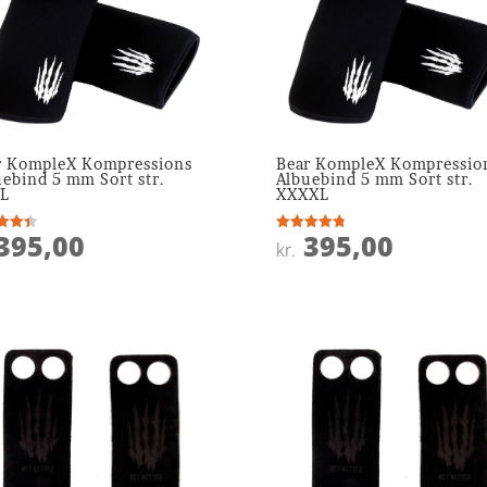
r KompleX Kompressions
Bear KompleX Kompressio
uebind 5 mm Sort str.
Albuebind 5 mm Sort str.
L
XXXXL
395,00
395,00
ret
Vurderet
kr.
4.8
 5
ud af 5