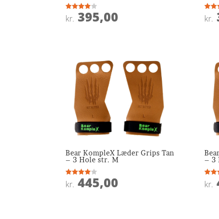
395,00
Vurderet
Vurde
kr.
kr.
3.9
3.8
ud af 5
ud af
Bear KompleX Læder Grips Tan
Bea
– 3 Hole str. M
– 3 
445,00
Vurderet
Vurde
kr.
kr.
4
4.4
ud af 5
ud af