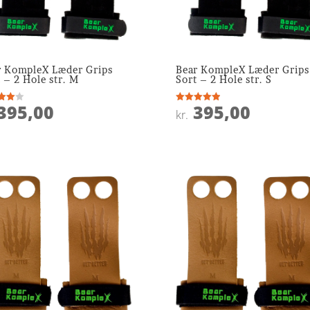
r KompleX Læder Grips
Bear KompleX Læder Grips
 – 2 Hole str. M
Sort – 2 Hole str. S
395,00
395,00
ret
Vurderet
kr.
5
 5
ud af 5