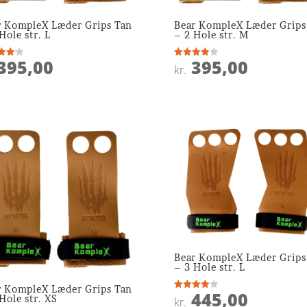
r KompleX Læder Grips Tan
Bear KompleX Læder Grips
Hole str. L
– 2 Hole str. M
395,00
395,00
ret
Vurderet
kr.
4
 5
ud af 5
Bear KompleX Læder Grips
– 3 Hole str. L
r KompleX Læder Grips Tan
445,00
Vurderet
Hole str. XS
kr.
4