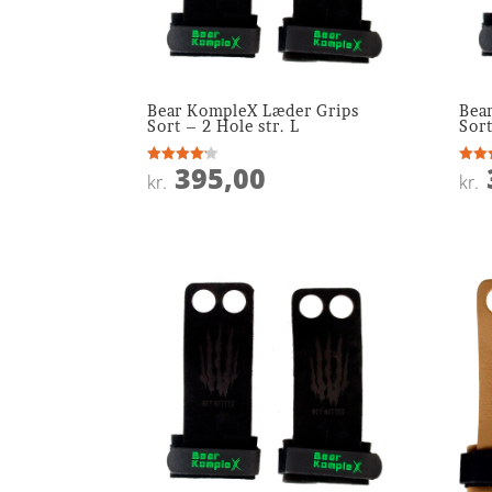
Bear KompleX Læder Grips
Bea
Sort – 2 Hole str. L
Sort
395,00
Vurderet
Vurde
kr.
kr.
4.1
4
ud af 5
ud af