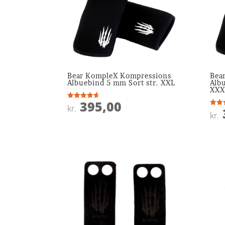
Bear KompleX Kompressions
Bea
Albuebind 5 mm Sort str. XXL
Alb
XXX
395,00
Vurderet
kr.
4.6
Vurde
kr.
ud af 5
4.4
ud af