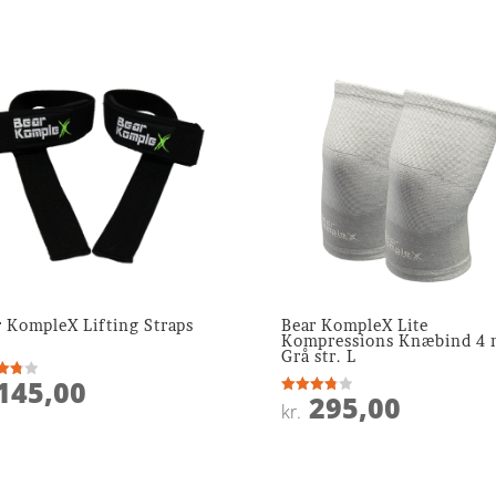
r KompleX Lifting Straps
Bear KompleX Lite
t
Kompressions Knæbind 4
Grå str. L
145,00
ret
295,00
Vurderet
kr.
 5
3.8
ud af 5