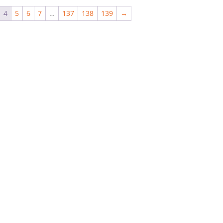
4
5
6
7
…
137
138
139
→