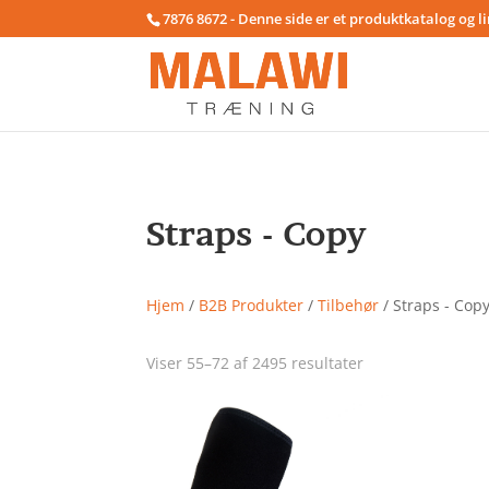
7876 8672 - Denne side er et produktkatalog og l
Straps - Copy
Hjem
/
B2B Produkter
/
Tilbehør
/ Straps - Cop
Viser 55–72 af 2495 resultater