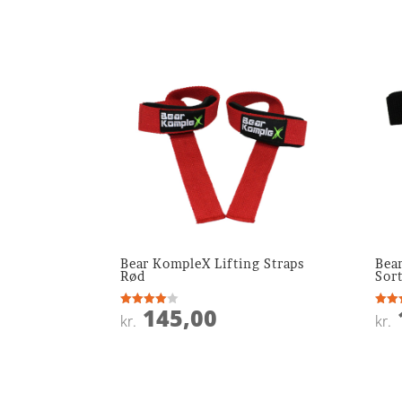
Bear KompleX Lifting Straps
Bea
Rød
Sor
145,00
Vurderet
Vurde
kr.
kr.
4
3.8
ud af 5
ud af