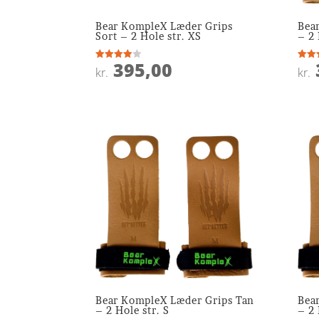
Bear KompleX Læder Grips
Bea
Sort – 2 Hole str. XS
– 2 
395,00
Vurderet
Vurde
kr.
kr.
3.9
4.1
ud af 5
ud af
Bear KompleX Læder Grips Tan
Bea
– 2 Hole str. S
– 2 