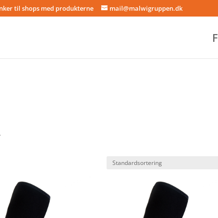
inker til shops med produkterne
mail@malwigruppen.dk
F
y