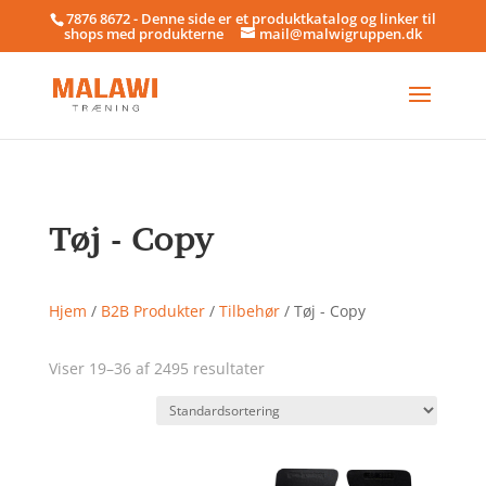
7876 8672 - Denne side er et produktkatalog og linker til
shops med produkterne
mail@malwigruppen.dk
Tøj - Copy
Hjem
/
B2B Produkter
/
Tilbehør
/ Tøj - Copy
Viser 19–36 af 2495 resultater