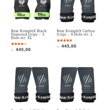
Bear KompleX Black
Bear KompleX Carbon
Diamond Grips – 3
Grips – 0 Hole str. L
Hole str. XL
445,00
Vurderet
kr.
4.6
445,00
Vurderet
kr.
ud af 5
4
ud af 5