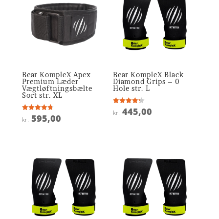
Bear KompleX Apex
Bear KompleX Black
Premium Læder
Diamond Grips – 0
Vægtløftningsbælte
Hole str. L
Sort str. XL
445,00
Vurderet
kr.
4.2
595,00
Vurderet
kr.
ud af 5
4.7
ud af 5