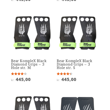
4
4.9
ud af 5
ud af 5
Bear KompleX Black
Bear KompleX Black
Diamond Grips – 3
Diamond Grips – 3
Hole str. M
Hole str. S
445,00
445,00
Vurderet
Vurderet
kr.
kr.
4.2
4.3
ud af 5
ud af 5