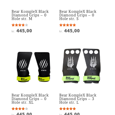
Bear KompleX Black
Bear KompleX Black
Diamond Grips – 0
Diamond Grips – 0
Hole str. M
Hole str. S
445,00
445,00
Vurderet
Vurderet
kr.
kr.
3.9
5
ud af 5
ud af 5
Bear KompleX Black
Bear KompleX Black
Diamond Grips – 0
Diamond Grips – 3
Hole str. XL
Hole str. L
445,00
445,00
Vurderet
Vurderet
kr.
kr.