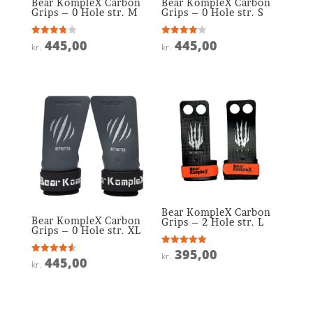
Bear KompleX Carbon
Bear KompleX Carbon
Grips – 0 Hole str. M
Grips – 0 Hole str. S
445,00
445,00
Vurderet
Vurderet
kr.
kr.
3.8
4.1
ud af 5
ud af 5
Bear KompleX Carbon
Bear KompleX Carbon
Grips – 2 Hole str. L
Grips – 0 Hole str. XL
395,00
Vurderet
kr.
445,00
4.9
Vurderet
kr.
ud af 5
4.6
ud af 5