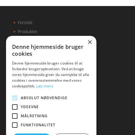
Forside
Produkter
×
Kontakt
Denne hjemmeside bruger
cookies
Artikler
Denne hjemmeside bruger cookies til at
forbedre brugeroplevelsen. Ved at bruge
vores hjemmeside giver du samtykke til alle
cookies i overensstemmelse med vores
Malawigruppen
cookiepolitik.
Læs mere
Tlf: 7876 8672
ABSOLUT NØDVENDIGE
Mail:
hej@malawigruppen.dk
YDEEVNE
MÅLRETNING
FUNKTIONALITET