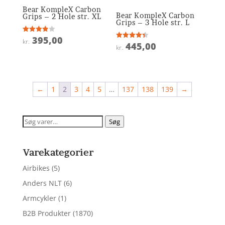
Bear KompleX Carbon
Bear KompleX Carbon
Grips – 2 Hole str. XL
Grips – 3 Hole str. L
395,00
Vurderet
kr.
445,00
3.9
Vurderet
kr.
ud af 5
4.4
ud af 5
←
1
2
3
4
5
…
137
138
139
→
Søg
Søg
efter:
Varekategorier
Airbikes
(5)
Anders NLT
(6)
Armcykler
(1)
B2B Produkter
(1870)