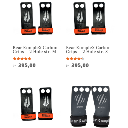
Bear KompleX Carbon
Bear KompleX Carbon
Grips – 2 Hole str. M
Grips – 2 Hole str. S
395,00
395,00
Vurderet
Vurderet
kr.
kr.
4.8
4.3
ud af 5
ud af 5