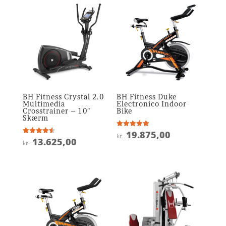
BH Fitness Crystal 2.0
BH Fitness Duke
Multimedia
Electronico Indoor
Crosstrainer – 10″
Bike
Skærm
19.875,00
Vurderet
kr.
4.9
13.625,00
Vurderet
kr.
ud af 5
4.6
ud af 5