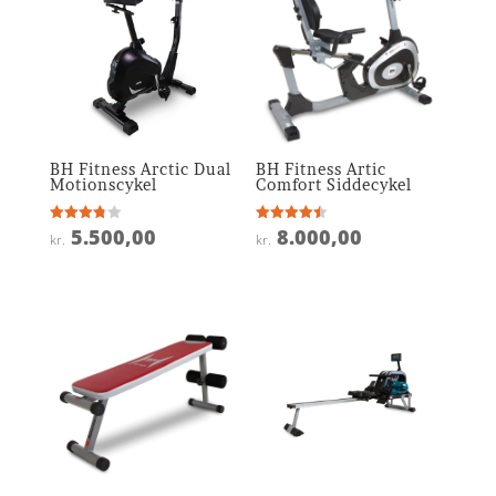
BH Fitness Arctic Dual
BH Fitness Artic
Motionscykel
Comfort Siddecykel
5.500,00
8.000,00
Vurderet
Vurderet
kr.
kr.
3.8
4.5
ud af 5
ud af 5