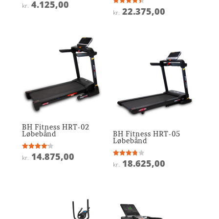
4.125,00
Vurderet
kr.
4.5
22.375,00
Vurderet
kr.
ud af 5
4.4
ud af 5
BH Fitness HRT-02
Løbebånd
BH Fitness HRT-05
Løbebånd
14.875,00
Vurderet
kr.
4.2
18.625,00
Vurderet
kr.
ud af 5
3.8
ud af 5