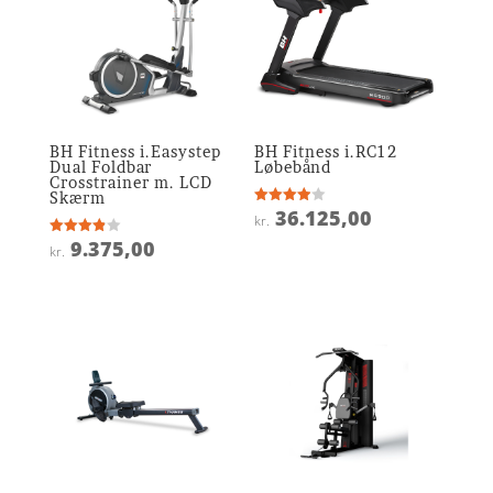
BH Fitness i.Easystep
BH Fitness i.RC12
Dual Foldbar
Løbebånd
Crosstrainer m. LCD
Skærm
36.125,00
Vurderet
kr.
3.9
ud af 5
9.375,00
Vurderet
kr.
3.9
ud af 5