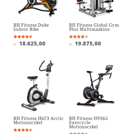
BH Fitness Duke
BH Fitness Global Gym
Indoor Bike
Plus Multimaskine
18.625,00
19.875,00
Vurderet
Vurderet
kr.
kr.
4.6
4.2
ud af 5
ud af 5
BH Fitness H673 Arctic
BH Fitness H9365
Motionscykel
Exercycle
Motionscykel