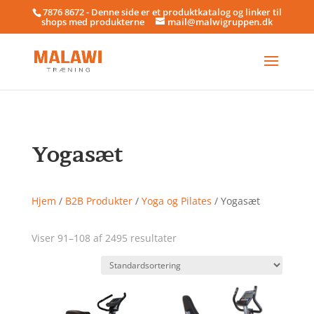
7876 8672 - Denne side er et produktkatalog og linker til
shops med produkterne
mail@malwigruppen.dk
Yogasæt
Hjem
/
B2B Produkter
/
Yoga og Pilates
/ Yogasæt
Viser 91–108 af 2495 resultater