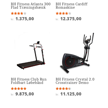
BH Fitness Atlanta 300
BH Fitness Cardiff
Flad Træningsbænk
Romaskine
1.375,00
12.375,00
Vurderet
Vurderet
kr.
kr.
3.8
4
ud af 5
ud af 5
BH Fitness Club Run
BH Fitness Crystal 2.0
Foldbart Løbebånd
Crosstrainer Demo
9.875,00
11.125,00
Vurderet
Vurderet
kr.
kr.
5
4.4
ud af 5
ud af 5