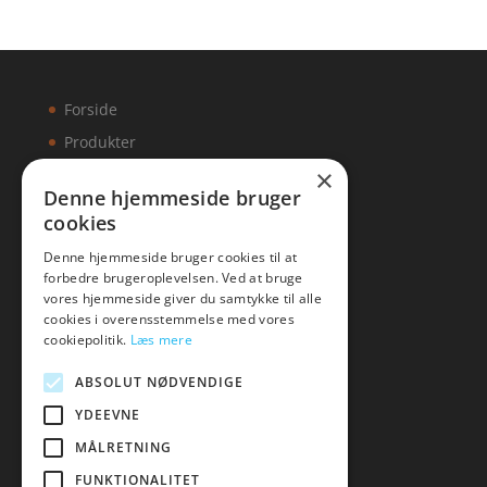
Forside
Produkter
×
Kontakt
Denne hjemmeside bruger
cookies
Artikler
Denne hjemmeside bruger cookies til at
forbedre brugeroplevelsen. Ved at bruge
vores hjemmeside giver du samtykke til alle
cookies i overensstemmelse med vores
Malawigruppen
cookiepolitik.
Læs mere
Tlf: 7876 8672
ABSOLUT NØDVENDIGE
Mail:
hej@malawigruppen.dk
YDEEVNE
MÅLRETNING
FUNKTIONALITET