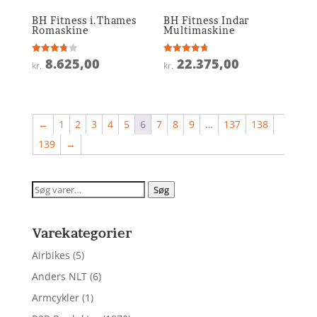
BH Fitness i.Thames
BH Fitness Indar
Romaskine
Multimaskine
8.625,00
22.375,00
Vurderet
Vurderet
kr.
kr.
3.8
4.7
ud af 5
ud af 5
←
1
2
3
4
5
6
7
8
9
…
137
138
139
→
Søg
Søg
efter:
Varekategorier
Airbikes
(5)
Anders NLT
(6)
Armcykler
(1)