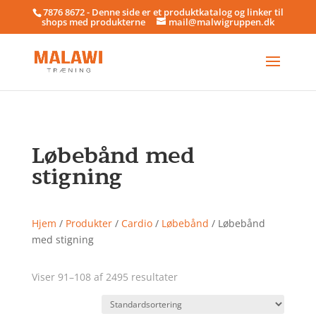
7876 8672 - Denne side er et produktkatalog og linker til
shops med produkterne
mail@malwigruppen.dk
Løbebånd med
stigning
Hjem
/
Produkter
/
Cardio
/
Løbebånd
/ Løbebånd
med stigning
Viser 91–108 af 2495 resultater