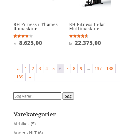
BH Fitness i.Thames
BH Fitness Indar
Romaskine
Multimaskine
8.625,00
22.375,00
Vurderet
Vurderet
kr.
kr.
3.8
4.7
ud af 5
ud af 5
←
1
2
3
4
5
6
7
8
9
…
137
138
139
→
Søg
Søg
efter:
Varekategorier
Airbikes
(5)
Anders NLT
(6)