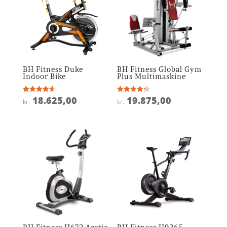
BH Fitness Duke
BH Fitness Global Gym
Indoor Bike
Plus Multimaskine
18.625,00
19.875,00
Vurderet
Vurderet
kr.
kr.
4.6
4.2
ud af 5
ud af 5