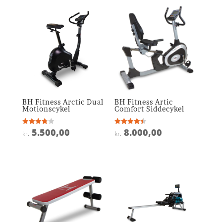
BH Fitness Arctic Dual
BH Fitness Artic
Motionscykel
Comfort Siddecykel
5.500,00
8.000,00
Vurderet
Vurderet
kr.
kr.
3.8
4.5
ud af 5
ud af 5