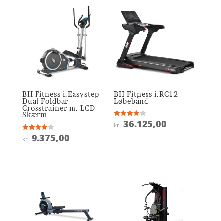
BH Fitness i.Easystep
BH Fitness i.RC12
Dual Foldbar
Løbebånd
Crosstrainer m. LCD
Skærm
36.125,00
Vurderet
kr.
3.9
ud af 5
9.375,00
Vurderet
kr.
3.9
ud af 5