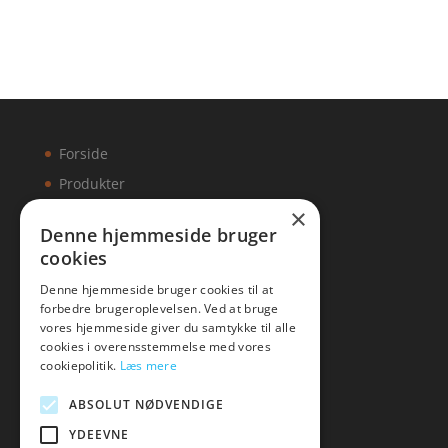
Forside
Produkter
×
Kontakt
Denne hjemmeside bruger
cookies
Artikler
Denne hjemmeside bruger cookies til at
forbedre brugeroplevelsen. Ved at bruge
vores hjemmeside giver du samtykke til alle
cookies i overensstemmelse med vores
Malawigruppen
cookiepolitik.
Læs mere
Tlf: 7876 8672
ABSOLUT NØDVENDIGE
Mail:
hej@malawigruppen.dk
YDEEVNE