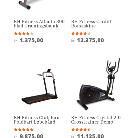
BH Fitness Atlanta 300
BH Fitness Cardiff
Flad Træningsbænk
Romaskine
1.375,00
12.375,00
Vurderet
Vurderet
kr.
kr.
3.8
4
ud af 5
ud af 5
BH Fitness Club Run
BH Fitness Crystal 2.0
Foldbart Løbebånd
Crosstrainer Demo
9.875,00
11.125,00
Vurderet
Vurderet
kr.
kr.