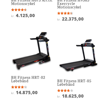
BH Fitness H673 Arctic
BH Fitness H9365
Motionscykel
Exercycle
Motionscykel
4.125,00
Vurderet
kr.
4.5
22.375,00
Vurderet
kr.
ud af 5
4.4
ud af 5
BH Fitness HRT-02
Løbebånd
BH Fitness HRT-05
Løbebånd
14.875,00
Vurderet
kr.
4.2
18.625,00
Vurderet
kr.
ud af 5
3.8
ud af 5