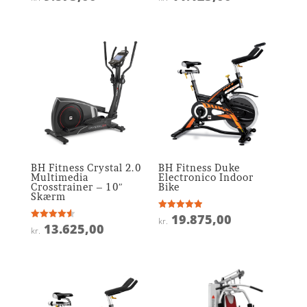
5
4.4
ud af 5
ud af 5
BH Fitness Crystal 2.0
BH Fitness Duke
Multimedia
Electronico Indoor
Crosstrainer – 10″
Bike
Skærm
19.875,00
Vurderet
kr.
4.9
13.625,00
Vurderet
kr.
ud af 5
4.6
ud af 5