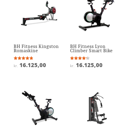
BH Fitness Kingston
BH Fitness Lyon
Romaskine
Climber Smart Bike
16.125,00
16.125,00
Vurderet
Vurderet
kr.
kr.
4.9
4.2
ud af 5
ud af 5