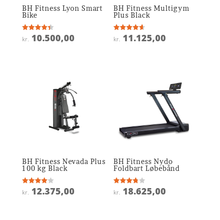
BH Fitness Lyon Smart
BH Fitness Multigym
Bike
Plus Black
10.500,00
11.125,00
Vurderet
Vurderet
kr.
kr.
4.4
4.6
ud af 5
ud af 5
BH Fitness Nevada Plus
BH Fitness Nydo
100 kg Black
Foldbart Løbebånd
12.375,00
18.625,00
Vurderet
Vurderet
kr.
kr.
4
3.8
ud af 5
ud af 5