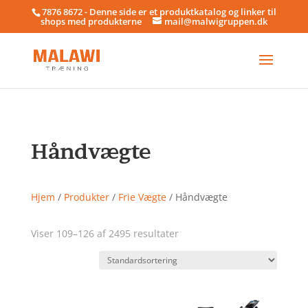
7876 8672 - Denne side er et produktkatalog og linker til
shops med produkterne
mail@malwigruppen.dk
Håndvægte
Hjem
/
Produkter
/
Frie Vægte
/ Håndvægte
Viser 109–126 af 2495 resultater