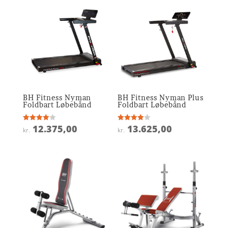
BH Fitness Nyman
BH Fitness Nyman Plus
Foldbart Løbebånd
Foldbart Løbebånd
12.375,00
13.625,00
Vurderet
Vurderet
kr.
kr.
4
3.9
ud af 5
ud af 5