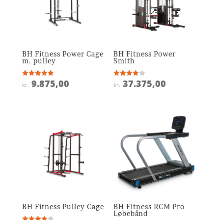
BH Fitness Power Cage
BH Fitness Power
m. pulley
Smith
9.875,00
37.375,00
Vurderet
Vurderet
kr.
kr.
4.9
3.9
ud af 5
ud af 5
BH Fitness Pulley Cage
BH Fitness RCM Pro
Løbebånd