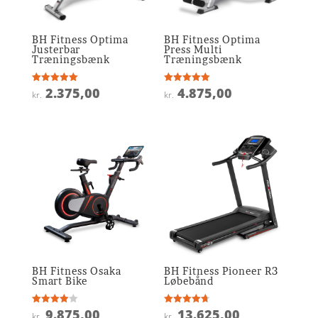
BH Fitness Optima
BH Fitness Optima
Justerbar
Press Multi
Træningsbænk
Træningsbænk
2.375,00
4.875,00
Vurderet
Vurderet
kr.
kr.
5
5
ud af 5
ud af 5
BH Fitness Osaka
BH Fitness Pioneer R3
Smart Bike
Løbebånd
9.875,00
13.625,00
Vurderet
Vurderet
kr.
kr.