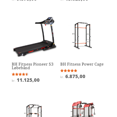
4
4.7
ud af 5
ud af 5
BH Fitness Pioneer S3
BH Fitness Power Cage
Løbebånd
6.875,00
Vurderet
kr.
5
11.125,00
Vurderet
kr.
ud af 5
4.6
ud af 5