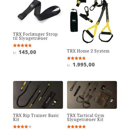
TRX Forlænger Strop
til Slyngetræner
TRX Home 2 System
145,00
Vurderet
kr.
4.8
ud af 5
1.995,00
Vurderet
kr.
4.8
ud af 5
TRX Rip Trainer Basic
TRX Tactical Gym
Kit
Slyngetræner Kit