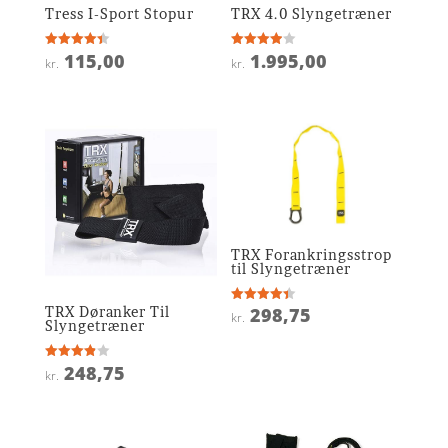
Tress I-Sport Stopur
TRX 4.0 Slyngetræner
115,00
1.995,00
Vurderet
Vurderet
kr.
kr.
4.4
3.9
ud af 5
ud af 5
TRX Forankringsstrop
til Slyngetræner
TRX Døranker Til
298,75
Vurderet
kr.
4.4
Slyngetræner
ud af 5
248,75
Vurderet
kr.
3.9
ud af 5