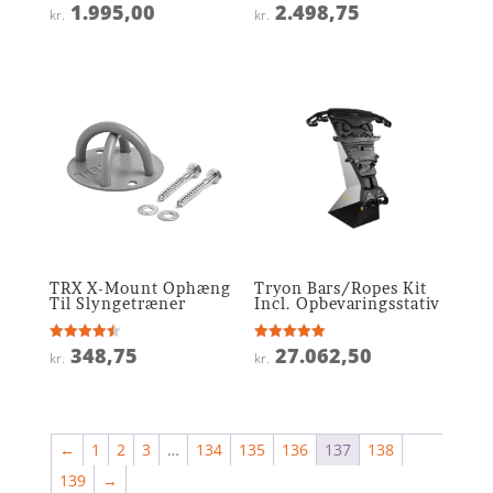
1.995,00
2.498,75
Vurderet
Vurderet
kr.
kr.
4.1
4.9
ud af 5
ud af 5
TRX X-Mount Ophæng
Tryon Bars/Ropes Kit
Til Slyngetræner
Incl. Opbevaringsstativ
348,75
27.062,50
Vurderet
Vurderet
kr.
kr.
4.5
5
ud af 5
ud af 5
←
1
2
3
…
134
135
136
137
138
139
→