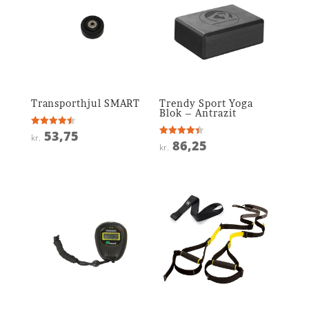
Transporthjul SMART
Trendy Sport Yoga
Blok – Antrazit
53,75
Vurderet
kr.
4.5
86,25
Vurderet
kr.
ud af 5
4.4
ud af 5