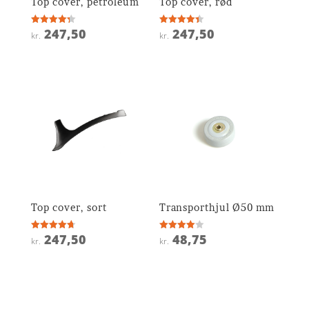
Top cover, petroleum
Top cover, rød
247,50
247,50
Vurderet
Vurderet
kr.
kr.
4.3
4.4
ud af 5
ud af 5
Top cover, sort
Transporthjul Ø50 mm
247,50
48,75
Vurderet
Vurderet
kr.
kr.
4.7
4
ud af 5
ud af 5