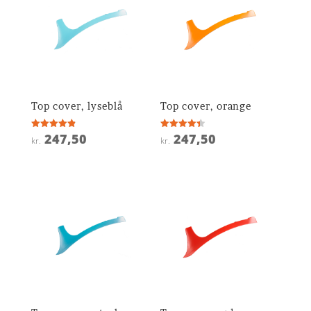
Top cover, lyseblå
Top cover, orange
247,50
247,50
Vurderet
Vurderet
kr.
kr.
4.9
4.4
ud af 5
ud af 5