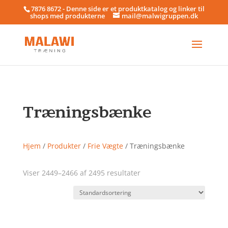
7876 8672 - Denne side er et produktkatalog og linker til
shops med produkterne
mail@malwigruppen.dk
Træningsbænke
Hjem
/
Produkter
/
Frie Vægte
/ Træningsbænke
Viser 2449–2466 af 2495 resultater