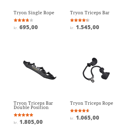
Tryon Single Rope
Tryon Triceps Bar
695,00
1.545,00
Vurderet
Vurderet
kr.
kr.
3.8
4.3
ud af 5
ud af 5
Tryon Triceps Bar
Tryon Triceps Rope
Double Position
1.065,00
Vurderet
kr.
4.6
1.805,00
Vurderet
kr.
ud af 5
5
ud af 5