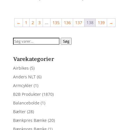
ud af 5
ud af 5
←
1
2
3
…
135
136
137
138
139
→
Søg
Søg
efter:
Varekategorier
Airbikes
(5)
Anders NLT
(6)
Armcykler
(1)
B2B Produkter
(1870)
Balancebolde
(1)
Bælter
(28)
Bænkpres Bænke
(20)
Bænkpres Bænke
(1)