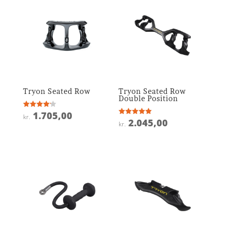
Tryon Seated Row
Tryon Seated Row
Double Position
1.705,00
Vurderet
kr.
4.2
2.045,00
Vurderet
kr.
ud af 5
4.9
ud af 5