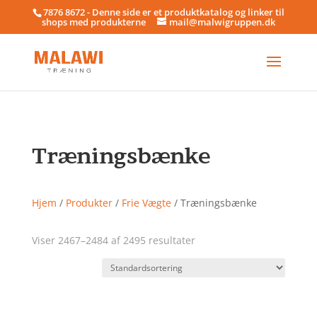
7876 8672 - Denne side er et produktkatalog og linker til
shops med produkterne
mail@malwigruppen.dk
Træningsbænke
Hjem
/
Produkter
/
Frie Vægte
/ Træningsbænke
Viser 2467–2484 af 2495 resultater