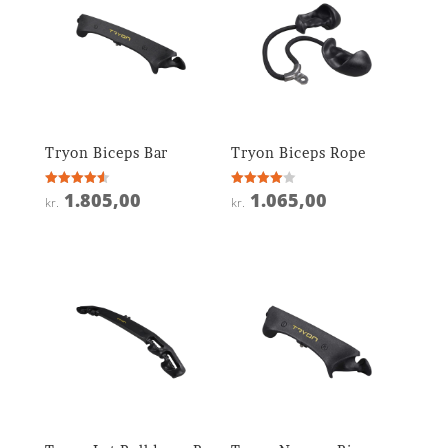
Tryon Biceps Bar
Tryon Biceps Rope
1.805,00
1.065,00
Vurderet
Vurderet
kr.
kr.
4.6
4
ud af 5
ud af 5