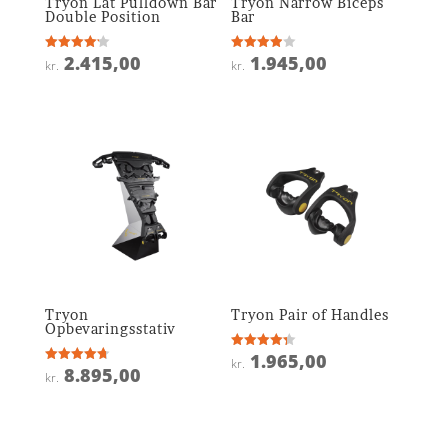
Tryon Lat Pulldown Bar
Tryon Narrow Biceps
Double Position
Bar
2.415,00
1.945,00
Vurderet
Vurderet
kr.
kr.
4.2
3.9
ud af 5
ud af 5
Tryon
Tryon Pair of Handles
Opbevaringsstativ
1.965,00
Vurderet
kr.
4.3
8.895,00
Vurderet
kr.
ud af 5
4.7
ud af 5