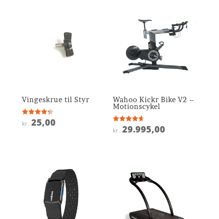
Vingeskrue til Styr
Wahoo Kickr Bike V2 –
Motionscykel
25,00
Vurderet
kr.
4.3
29.995,00
Vurderet
kr.
ud af 5
4.6
ud af 5