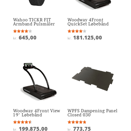
Wahoo TICKR FIT
Woodway 4Front
Armband Pulsmåler
QuickSet Løbebånd
645,00
181.125,00
Vurderet
Vurderet
kr.
kr.
4.1
4.1
ud af 5
ud af 5
Woodway 4Front View
WPFS Dampening Panel
19″ Løbebånd
Closed 030
199.875,00
773,75
Vurderet
Vurderet
kr.
kr.
4.6
4.8