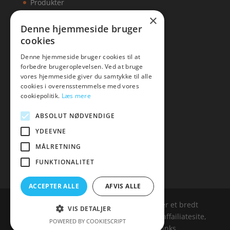
Produkter
×
Kontakt
Denne hjemmeside bruger
cookies
Artikler
Denne hjemmeside bruger cookies til at
forbedre brugeroplevelsen. Ved at bruge
vores hjemmeside giver du samtykke til alle
cookies i overensstemmelse med vores
Malawigruppen
cookiepolitik.
Læs mere
Tlf: 7876 8672
ABSOLUT NØDVENDIGE
Mail:
hej@malawigruppen.dk
YDEEVNE
MÅLRETNING
FUNKTIONALITET
ACCEPTER ALLE
AFVIS ALLE
Malawigruppen.dk er siden, der samler et bredt
VIS DETALJER
udvalg af spændende varer. Siden er et affailiatesite,
POWERED BY COOKIESCRIPT
og nogle links kan være affialitelinks.