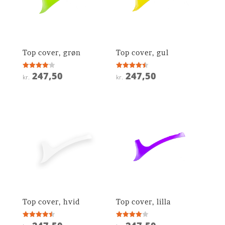
Top cover, grøn
Top cover, gul
247,50
247,50
Vurderet
Vurderet
kr.
kr.
4.1
4.5
ud af 5
ud af 5
Top cover, hvid
Top cover, lilla
Vurderet
Vurderet