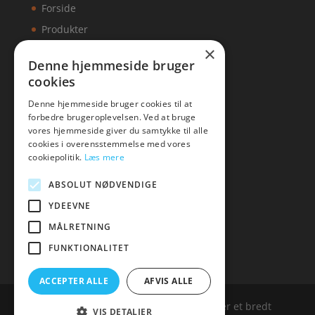
Forside
Produkter
×
Kontakt
Denne hjemmeside bruger
cookies
Artikler
Denne hjemmeside bruger cookies til at
forbedre brugeroplevelsen. Ved at bruge
vores hjemmeside giver du samtykke til alle
cookies i overensstemmelse med vores
Malawigruppen
cookiepolitik.
Læs mere
Tlf: 7876 8672
ABSOLUT NØDVENDIGE
Mail:
hej@malawigruppen.dk
YDEEVNE
MÅLRETNING
FUNKTIONALITET
ACCEPTER ALLE
AFVIS ALLE
Malawigruppen.dk er siden, der samler et bredt
VIS DETALJER