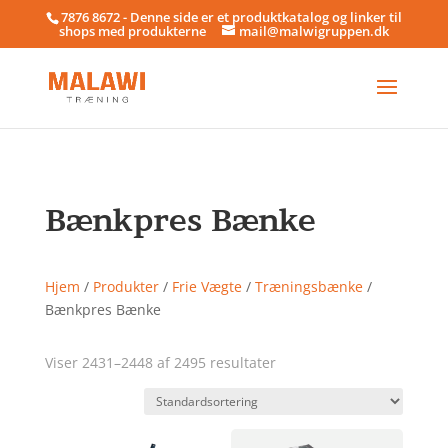
7876 8672 - Denne side er et produktkatalog og linker til
shops med produkterne
mail@malwigruppen.dk
Bænkpres Bænke
Hjem
/
Produkter
/
Frie Vægte
/
Træningsbænke
/
Bænkpres Bænke
Viser 2431–2448 af 2495 resultater