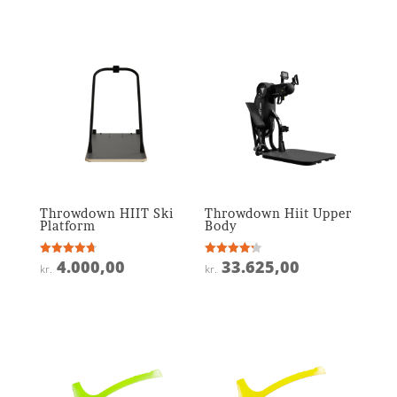
ud af 5
ud af 5
Throwdown HIIT Ski
Throwdown Hiit Upper
Platform
Body
4.000,00
33.625,00
Vurderet
Vurderet
kr.
kr.
4.7
4.2
ud af 5
ud af 5