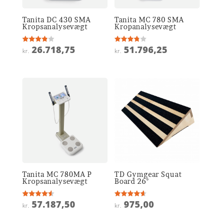
Tanita DC 430 SMA
Tanita MC 780 SMA
Kropsanalysevægt
Kropanalysevægt
26.718,75
51.796,25
Vurderet
Vurderet
kr.
kr.
3.9
3.8
ud af 5
ud af 5
Tanita MC 780MA P
TD Gymgear Squat
Kropsanalysevægt
Board 26°
57.187,50
975,00
Vurderet
Vurderet
kr.
kr.
4.6
4.6
ud af 5
ud af 5