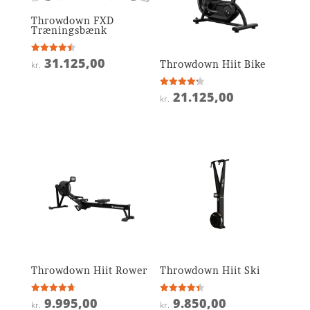
Throwdown FXD
Træningsbænk
31.125,00
Vurderet
Throwdown Hiit Bike
kr.
4.5
ud af 5
21.125,00
Vurderet
kr.
4.2
ud af 5
Throwdown Hiit Rower
Throwdown Hiit Ski
9.995,00
9.850,00
Vurderet
Vurderet
kr.
kr.
4.7
4.4