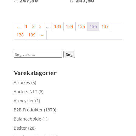
247,50
247,50
kr.
kr.
4.5
3.9
ud af 5
ud af 5
←
1
2
3
…
133
134
135
136
137
138
139
→
Søg
Søg
efter:
Varekategorier
Airbikes
(5)
Anders NLT
(6)
Armcykler
(1)
B2B Produkter
(1870)
Balancebolde
(1)
Bælter
(28)