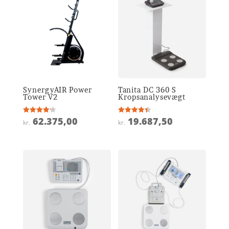
SynergyAIR Power
Tanita DC 360 S
Tower V2
Kropsanalysevægt
62.375,00
19.687,50
Vurderet
Vurderet
kr.
kr.
4.2
4.4
ud af 5
ud af 5