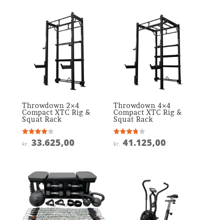
Throwdown 2×4
Throwdown 4×4
Compact XTC Rig &
Compact XTC Rig &
Squat Rack
Squat Rack
33.625,00
41.125,00
Vurderet
Vurderet
kr.
kr.
4
3.8
ud af 5
ud af 5