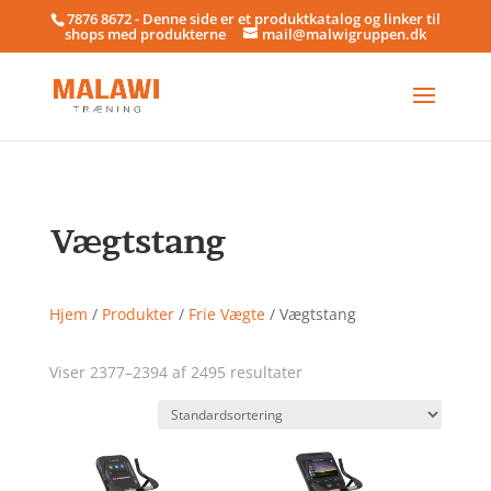
7876 8672 - Denne side er et produktkatalog og linker til
shops med produkterne
mail@malwigruppen.dk
Vægtstang
Hjem
/
Produkter
/
Frie Vægte
/ Vægtstang
Viser 2377–2394 af 2495 resultater