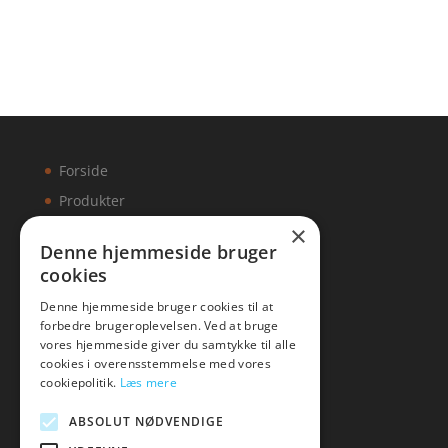
Forside
Produkter
×
Kontakt
Denne hjemmeside bruger
cookies
Artikler
Denne hjemmeside bruger cookies til at
forbedre brugeroplevelsen. Ved at bruge
vores hjemmeside giver du samtykke til alle
cookies i overensstemmelse med vores
Malawigruppen
cookiepolitik.
Læs mere
Tlf: 7876 8672
ABSOLUT NØDVENDIGE
Mail:
hej@malawigruppen.dk