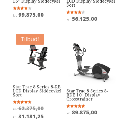
15″ Display Siddecykel
LCD Display Siddecykel
Sort
99.875,00
Vurderet
kr.
3.9
56.125,00
Vurderet
kr.
ud af 5
4.2
ud af 5
Tilbud!
Star Trac 8 Series 8-RB
LCD Display Siddecykel
Star Trac 8 Series 8-
Sort
RDE 10″ Display
Crosstrainer
Den
62.375,00
Vurderet
kr.
4.7
89.875,00
Vurderet
kr.
oprindelige
ud af 5
Den
4.9
31.181,25
kr.
ud af 5
pris
aktuelle