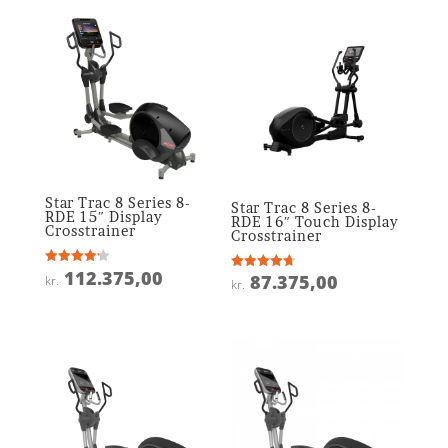
var:
pris
kr. 62.375,00.
er:
kr. 31.181,25.
Star Trac 8 Series 8-
Star Trac 8 Series 8-
RDE 15″ Display
RDE 16″ Touch Display
Crosstrainer
Crosstrainer
112.375,00
Vurderet
87.375,00
Vurderet
kr.
kr.
4.2
4.7
ud af 5
ud af 5