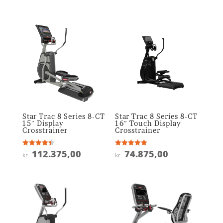
ud af 5
Star Trac 8 Series 8-CT
Star Trac 8 Series 8-CT
15″ Display
16″ Touch Display
Crosstrainer
Crosstrainer
112.375,00
74.875,00
Vurderet
Vurderet
kr.
kr.
4.4
4.9
ud af 5
ud af 5