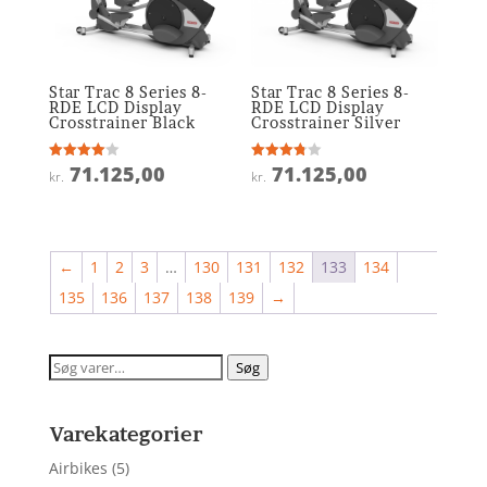
Star Trac 8 Series 8-
Star Trac 8 Series 8-
RDE LCD Display
RDE LCD Display
Crosstrainer Black
Crosstrainer Silver
71.125,00
71.125,00
Vurderet
Vurderet
kr.
kr.
4
3.8
ud af 5
ud af 5
←
1
2
3
…
130
131
132
133
134
135
136
137
138
139
→
Søg
Søg
efter:
Varekategorier
Airbikes
(5)