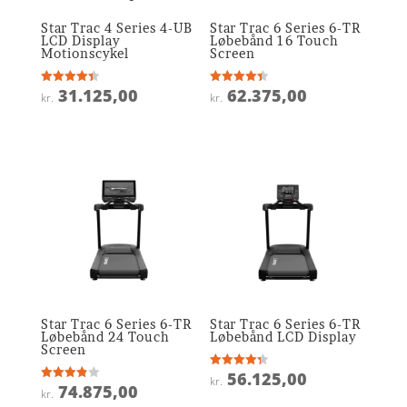
Star Trac 4 Series 4-UB
Star Trac 6 Series 6-TR
LCD Display
Løbebånd 16 Touch
Motionscykel
Screen
31.125,00
62.375,00
Vurderet
Vurderet
kr.
kr.
4.4
4.4
ud af 5
ud af 5
Star Trac 6 Series 6-TR
Star Trac 6 Series 6-TR
Løbebånd 24 Touch
Løbebånd LCD Display
Screen
56.125,00
Vurderet
kr.
4.3
74.875,00
Vurderet
kr.
ud af 5
3.9