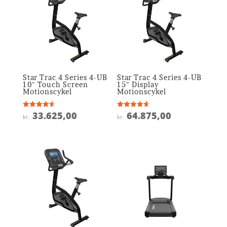
Star Trac 4 Series 4-UB
Star Trac 4 Series 4-UB
10″ Touch Screen
15″ Display
Motionscykel
Motionscykel
33.625,00
64.875,00
Vurderet
Vurderet
kr.
kr.
4.6
4.6
ud af 5
ud af 5