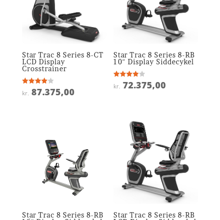
Star Trac 8 Series 8-CT
Star Trac 8 Series 8-RB
LCD Display
10″ Display Siddecykel
Crosstrainer
72.375,00
Vurderet
kr.
3.9
87.375,00
Vurderet
kr.
ud af 5
4
ud af 5
Star Trac 8 Series 8-RB
Star Trac 8 Series 8-RB