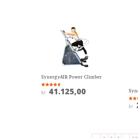
SynergyAIR Power Climber
41.125,00
Syn
Vurderet
kr.
4.6
ud af 5
Vurde
kr.
4.4
ud af