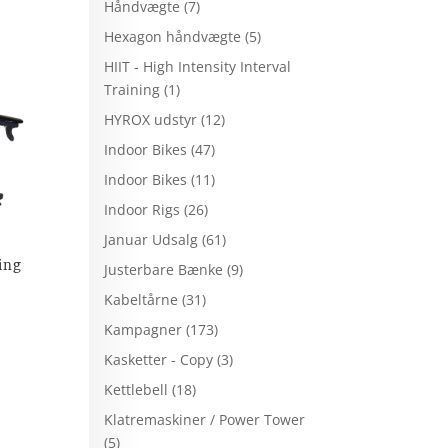
Håndvægte
(7)
Hexagon håndvægte
(5)
HIIT - High Intensity Interval
Training
(1)
HYROX udstyr
(12)
Indoor Bikes
(47)
Indoor Bikes
(11)
Indoor Rigs
(26)
Januar Udsalg
(61)
ing
Justerbare Bænke
(9)
Kabeltårne
(31)
Kampagner
(173)
indelige
Kasketter - Copy
(3)
elle
Kettlebell
(18)
33.625,00.
Klatremaskiner / Power Tower
.995,00.
(5)