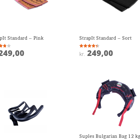
pIt Standard – Pink
StrapIt Standard – Sort
249,00
249,00
ret
Vurderet
kr.
4.4
 5
ud af 5
Suples Bulgarian Bag 12 k