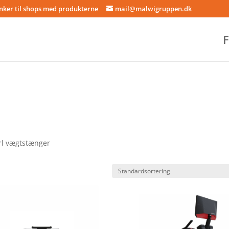
inker til shops med produkterne
mail@malwigruppen.dk
F
rl vægtstænger