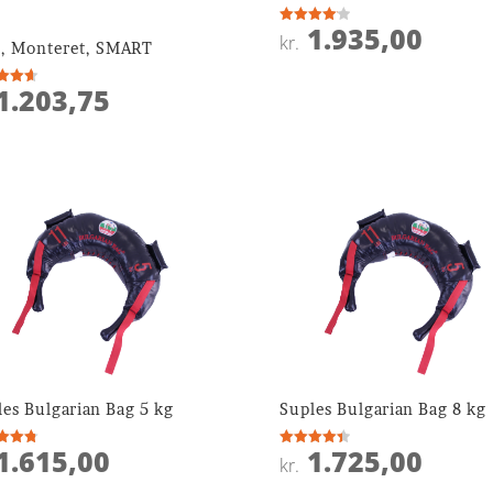
1.935,00
Vurderet
kr.
r, Monteret, SMART
4.1
ud af 5
1.203,75
ret
 5
les Bulgarian Bag 5 kg
Suples Bulgarian Bag 8 kg
1.615,00
1.725,00
ret
Vurderet
kr.
4.4
 5
ud af 5