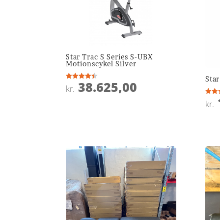
Star Trac S Series S-UBX
Motionscykel Silver
Star
38.625,00
Vurderet
kr.
4.4
ud af 5
Vurde
kr.
4.7
ud af