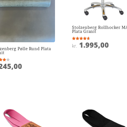
Stolzenberg Rollhocker M
Plata Granit
1.995,00
Vurderet
kr.
4.7
zenberg Pølle Rund Plata
ud af 5
nit
245,00
ret
 5