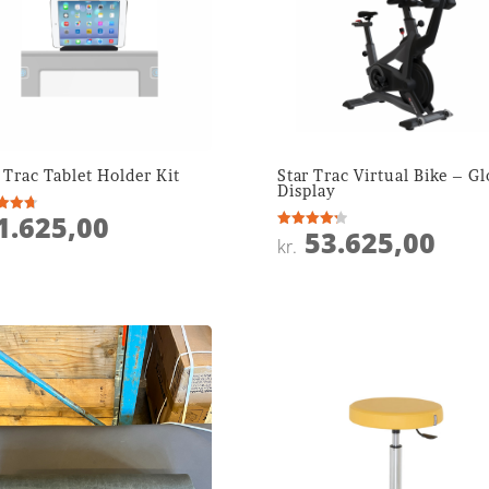
 Trac Tablet Holder Kit
Star Trac Virtual Bike – Gl
Display
1.625,00
ret
53.625,00
Vurderet
kr.
 5
4.3
ud af 5