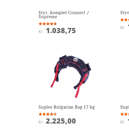
Styr, komplet Connect /
Sty
Supreme
Vurde
kr.
1.038,75
4.6
Vurderet
kr.
ud af
4.7
ud af 5
Suples Bulgarian Bag 17 kg
Sup
2.225,00
Vurderet
Vurde
kr.
kr.
4.5
4.8
ud af 5
ud af