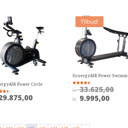
Tilbud!
SynergyAIR Power Swimm
ergyAIR Power Cycle
Den
33.625,00
Vurderet
kr.
4.5
opr
29.875,00
Den
ud af 5
9.995,00
ret
kr.
pris
aktu
 5
var:
pris
kr. 
er:
kr. 9