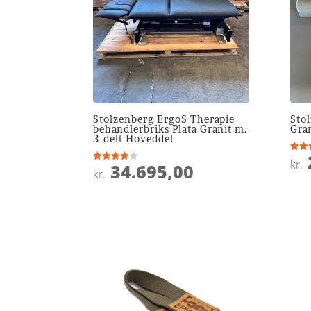
Stolzenberg ErgoS Therapie
Stol
behandlerbriks Plata Granit m.
Gra
3-delt Hoveddel
Vurde
kr.
34.695,00
4
Vurderet
kr.
ud af
3.9
ud af 5