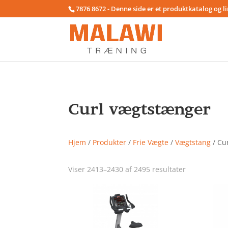
7876 8672 - Denne side er et produktkatalog og l
Curl vægtstænger
Hjem
/
Produkter
/
Frie Vægte
/
Vægtstang
/ Cu
Viser 2413–2430 af 2495 resultater