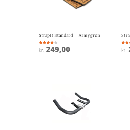
StrapIt Standard – Armygrøn
Stra
249,00
Vurderet
Vurde
kr.
kr.
4
3.8
ud af 5
ud af