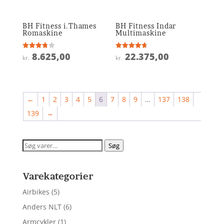
BH Fitness i.Thames
BH Fitness Indar
Romaskine
Multimaskine
8.625,00
22.375,00
Vurderet
Vurderet
kr.
kr.
3.8
4.7
ud af 5
ud af 5
←
1
2
3
4
5
6
7
8
9
…
137
138
139
→
Søg
Søg
efter:
Varekategorier
Airbikes
(5)
Anders NLT
(6)
Armcykler
(1)