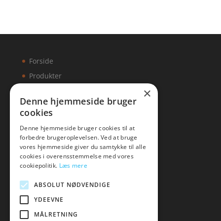
Forside
Produkter
×
Kontakt
Denne hjemmeside bruger
cookies
Artikler
Denne hjemmeside bruger cookies til at
forbedre brugeroplevelsen. Ved at bruge
vores hjemmeside giver du samtykke til alle
cookies i overensstemmelse med vores
Malawigruppen
cookiepolitik.
Læs mere
Tlf: 7876 8672
ABSOLUT NØDVENDIGE
Mail:
hej@malawigruppen.dk
YDEEVNE
MÅLRETNING