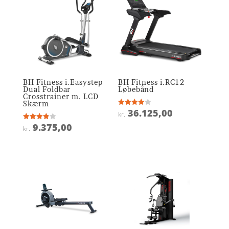
BH Fitness i.Easystep
BH Fitness i.RC12
Dual Foldbar
Løbebånd
Crosstrainer m. LCD
Skærm
36.125,00
Vurderet
kr.
3.9
ud af 5
9.375,00
Vurderet
kr.
3.9
ud af 5