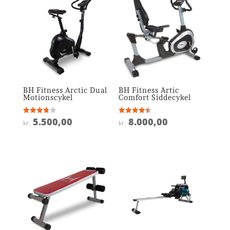
BH Fitness Arctic Dual
BH Fitness Artic
Motionscykel
Comfort Siddecykel
5.500,00
8.000,00
Vurderet
Vurderet
kr.
kr.
3.8
4.5
ud af 5
ud af 5