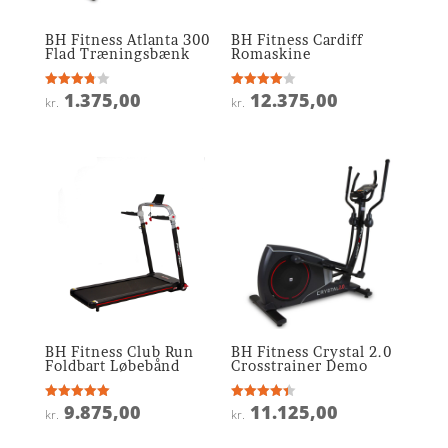
BH Fitness Atlanta 300
BH Fitness Cardiff
Flad Træningsbænk
Romaskine
1.375,00
12.375,00
Vurderet
Vurderet
kr.
kr.
3.8
4
ud af 5
ud af 5
BH Fitness Club Run
BH Fitness Crystal 2.0
Foldbart Løbebånd
Crosstrainer Demo
9.875,00
11.125,00
Vurderet
Vurderet
kr.
kr.
5
4.4
ud af 5
ud af 5