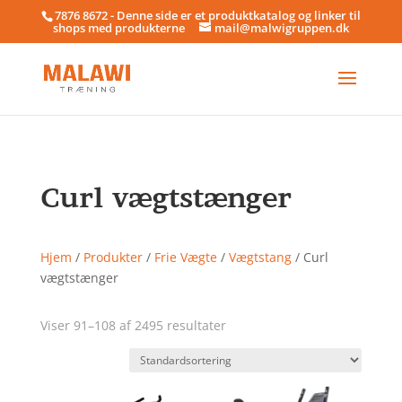
7876 8672 - Denne side er et produktkatalog og linker til
shops med produkterne
mail@malwigruppen.dk
Curl vægtstænger
Hjem
/
Produkter
/
Frie Vægte
/
Vægtstang
/ Curl
vægtstænger
Viser 91–108 af 2495 resultater