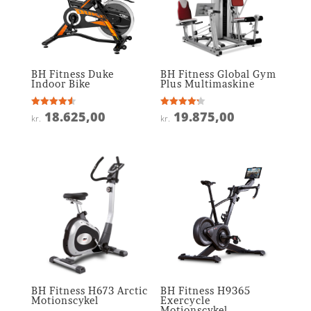
BH Fitness Duke
BH Fitness Global Gym
Indoor Bike
Plus Multimaskine
18.625,00
19.875,00
Vurderet
Vurderet
kr.
kr.
4.6
4.2
ud af 5
ud af 5
BH Fitness H673 Arctic
BH Fitness H9365
Motionscykel
Exercycle
Motionscykel