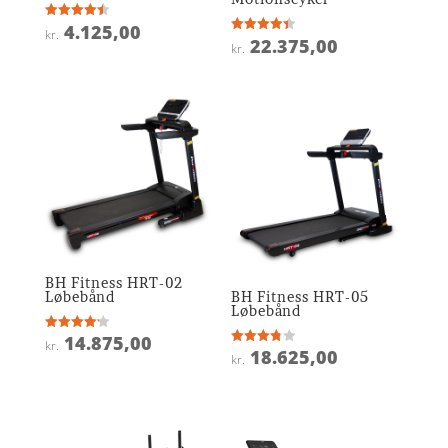
4.125,00
Vurderet
kr.
4.5
22.375,00
Vurderet
kr.
ud af 5
4.4
ud af 5
BH Fitness HRT-02
Løbebånd
BH Fitness HRT-05
Løbebånd
14.875,00
Vurderet
kr.
4.2
18.625,00
Vurderet
kr.
ud af 5
3.8
ud af 5