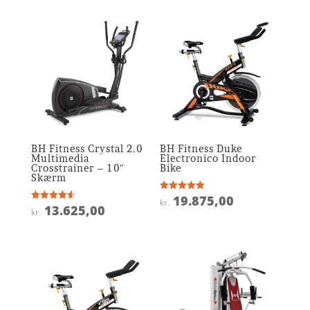
BH Fitness Crystal 2.0
BH Fitness Duke
Multimedia
Electronico Indoor
Crosstrainer – 10″
Bike
Skærm
19.875,00
Vurderet
kr.
4.9
13.625,00
Vurderet
kr.
ud af 5
4.6
ud af 5