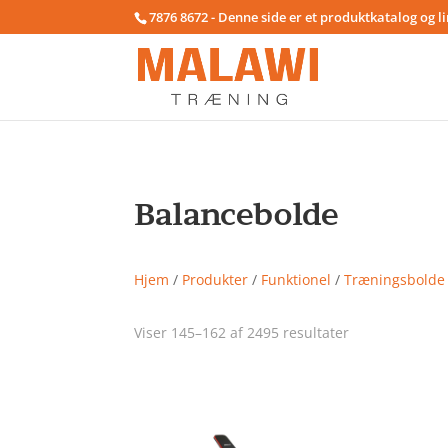
7876 8672 - Denne side er et produktkatalog og l
Balancebolde
Hjem
/
Produkter
/
Funktionel
/
Træningsbolde
Viser 145–162 af 2495 resultater