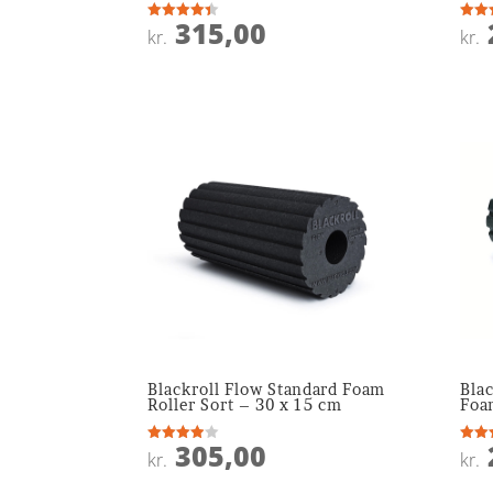
315,00
Vurderet
Vurde
kr.
kr.
4.4
4.5
ud af 5
ud af
Blackroll Flow Standard Foam
Bla
Roller Sort – 30 x 15 cm
Foa
305,00
Vurderet
Vurde
kr.
kr.
3.9
4
ud af 5
ud af