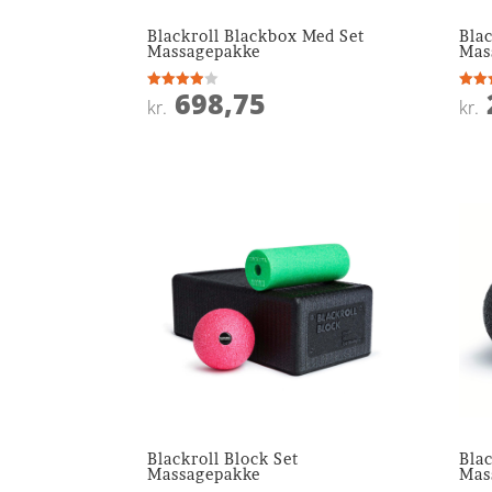
Blackroll Blackbox Med Set
Blac
Massagepakke
Mas
698,75
Vurderet
Vurde
kr.
kr.
3.9
3.8
ud af 5
ud af
Blackroll Block Set
Bla
Massagepakke
Mas