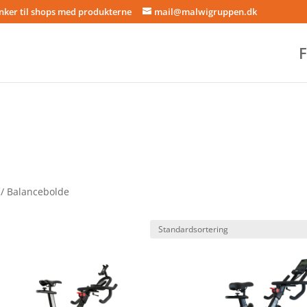
inker til shops med produkterne
mail@malwigruppen.dk
F
/ Balancebolde