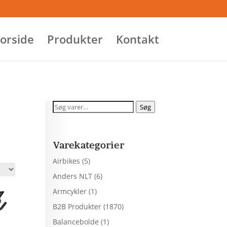
orside
Produkter
Kontakt
Søg
Søg
efter:
Varekategorier
Airbikes
(5)
Anders NLT
(6)
Armcykler
(1)
B2B Produkter
(1870)
Balancebolde
(1)