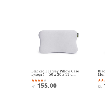
Blackroll Jersey Pillow Case
Blac
Lysegrå – 50 x 30 x 11 cm
Mør
155,00
Vurderet
Vurde
kr.
kr.
4.1
4
ud af 5
ud af