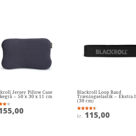
kroll Jersey Pillow Case
Blackroll Loop Band
kegrå – 50 x 30 x 11 cm
Træningselastik – Ekstra 
(30 cm)
155,00
ret
115,00
Vurderet
kr.
 5
4.5
ud af 5