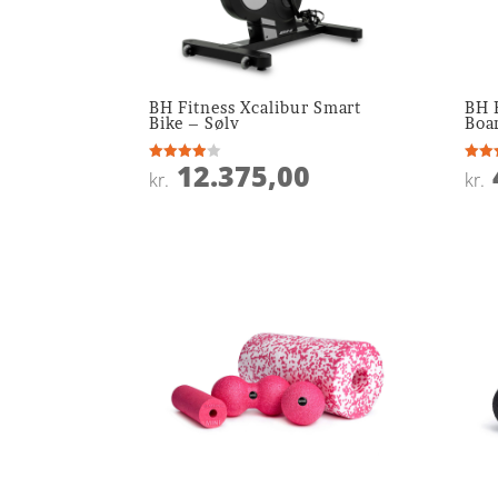
BH Fitness Xcalibur Smart
BH F
Bike – Sølv
Boa
12.375,00
Vurderet
Vurde
kr.
kr.
3.9
4.9
ud af 5
ud af