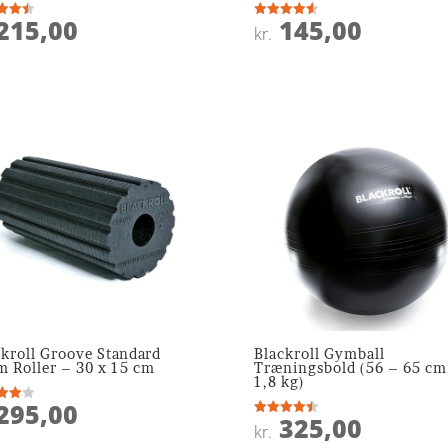
215,00
145,00
ret
Vurderet
kr.
4.6
 5
ud af 5
ckroll Groove Standard
Blackroll Gymball
m Roller – 30 x 15 cm
Træningsbold (56 – 65 cm
1,8 kg)
295,00
ret
325,00
Vurderet
kr.
 5
4.5
ud af 5