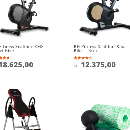
Fitness Xcalibur EMS
BH Fitness Xcalibur Smart
rt Bike
Bike – Brun
18.625,00
12.375,00
ret
Vurderet
kr.
4.3
 5
ud af 5