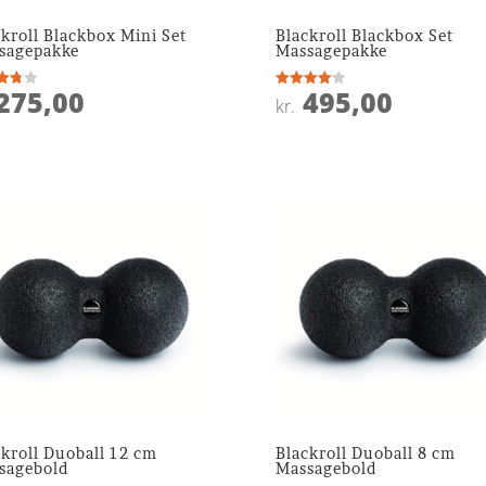
kroll Blackbox Mini Set
Blackroll Blackbox Set
sagepakke
Massagepakke
275,00
495,00
ret
Vurderet
kr.
4.1
 5
ud af 5
ckroll Duoball 12 cm
Blackroll Duoball 8 cm
sagebold
Massagebold