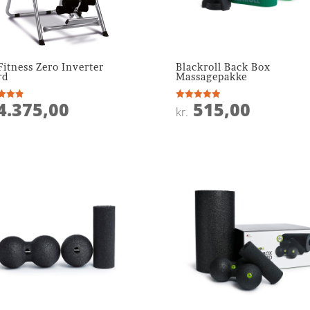
itness Zero Inverter
Blackroll Back Box
rd
Massagepakke
4.375,00
515,00
ret
Vurderet
kr.
5
 5
ud af 5