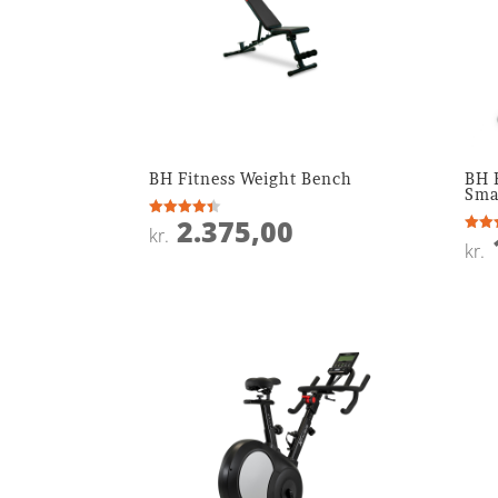
BH Fitness Weight Bench
BH 
Sma
2.375,00
Vurderet
kr.
4.4
Vurde
kr.
ud af 5
4.7
ud af