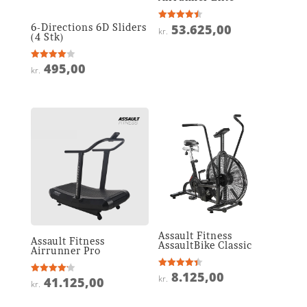
6-Directions 6D Sliders
53.625,00
Vurderet
kr.
4.5
(4 Stk)
ud af 5
495,00
Vurderet
kr.
4
ud af 5
Assault Fitness
Assault Fitness
AssaultBike Classic
Airrunner Pro
8.125,00
Vurderet
kr.
41.125,00
Vurderet
4.4
kr.
4.2
ud af 5
ud af 5