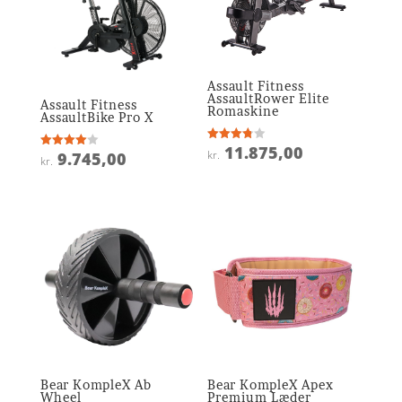
Assault Fitness
AssaultRower Elite
Assault Fitness
Romaskine
AssaultBike Pro X
11.875,00
Vurderet
kr.
9.745,00
Vurderet
kr.
3.8
4
ud af 5
ud af 5
Bear KompleX Ab
Bear KompleX Apex
Wheel
Premium Læder