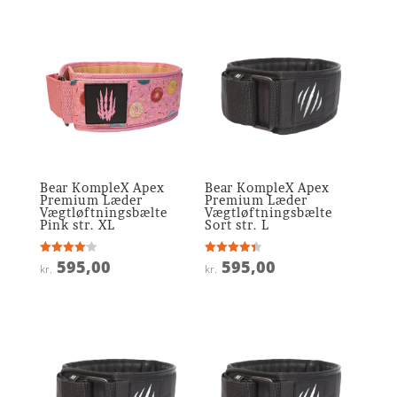
Bear KompleX Apex
Bear KompleX Apex
Premium Læder
Premium Læder
Vægtløftningsbælte
Vægtløftningsbælte
Pink str. XL
Sort str. L
595,00
595,00
Vurderet
Vurderet
kr.
kr.
4.1
4.4
ud af 5
ud af 5