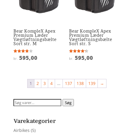
Bear KompleX Apex
Bear KompleX Apex
Premium Læder
Premium Læder
Vægtløftningsbælte
Vægtløftningsbælte
Sort str. M
Sort str. S
595,00
595,00
Vurderet
Vurderet
kr.
kr.
3.9
4.2
ud af 5
ud af 5
1
2
3
4
…
137
138
139
→
Søg
Søg
efter:
Varekategorier
Airbikes
(5)