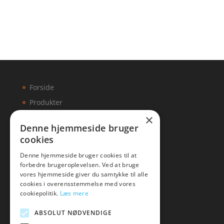
Forside
Produkter
×
Kontakt
Denne hjemmeside bruger
cookies
Artikler
Denne hjemmeside bruger cookies til at
forbedre brugeroplevelsen. Ved at bruge
vores hjemmeside giver du samtykke til alle
cookies i overensstemmelse med vores
Malawigruppen
cookiepolitik.
Læs mere
Tlf: 7876 8672
ABSOLUT NØDVENDIGE
Mail:
hej@malawigruppen.dk