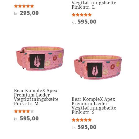
Vægtløftningsbælte
Pink str. L
295,00
Vurderet
kr.
5
ud af 5
595,00
Vurderet
kr.
5
ud af 5
Bear KompleX Apex
Premium Læder
Vægtløftningsbælte
Bear KompleX Apex
Pink str. M
Premium Læder
Vægtløftningsbælte
Pink str. S
595,00
Vurderet
kr.
4
ud af 5
595,00
Vurderet
kr.
4.9
ud af 5