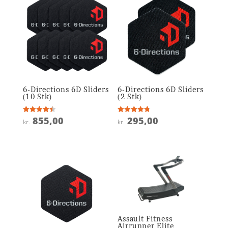
6-Directions 6D Sliders
6-Directions 6D Sliders
(10 Stk)
(2 Stk)
855,00
295,00
Vurderet
Vurderet
kr.
kr.
4.5
4.8
ud af 5
ud af 5
Assault Fitness
Airrunner Elite