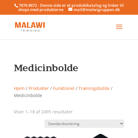
7876 8672 - Denne side er et produktkatalog og linker til
shops med produkterne
mail@malwigruppen.dk
Medicinbolde
Hjem
/
Produkter
/
Funktionel
/
Træningsbolde
/
Medicinbolde
Viser 1–18 af 2495 resultater