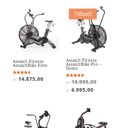
Tilbud!
Assault Fitness
Assault Fitness
AssaultBike Pro –
AssaultBike Elite
Demo
14.875,00
Vurderet
kr.
Den
10.995,00
Vurderet
4.6
kr.
4.7
ud af 5
oprindelige
ud af 5
Den
6.995,00
kr.
pris
aktuelle
var:
pris
kr. 10.995,0
er:
kr. 6.995,00.