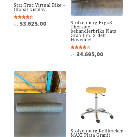
Star Trac Virtual Bike –
Global Display
Stolzenberg ErgoS
53.625,00
Vurderet
kr.
4.3
Therapie
ud af 5
behandlerbriks Plata
Granit m. 3-delt
Hoveddel
34.695,00
Vurderet
kr.
3.9
ud af 5
Stolzenberg Rollhocker
MAXI Plata Granit