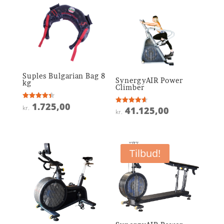
Suples Bulgarian Bag 8
SynergyAIR Power
kg
Climber
1.725,00
Vurderet
kr.
41.125,00
Vurderet
4.4
kr.
4.6
ud af 5
ud af 5
Tilbud!