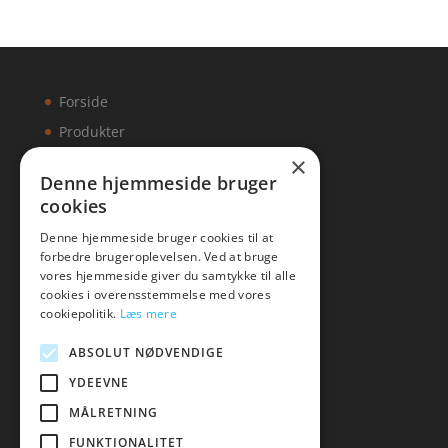
Forside
Produkter
×
Kontakt
Denne hjemmeside bruger
cookies
Artikler
Denne hjemmeside bruger cookies til at
forbedre brugeroplevelsen. Ved at bruge
vores hjemmeside giver du samtykke til alle
cookies i overensstemmelse med vores
Malawigruppen
cookiepolitik.
Læs mere
Tlf: 7876 8672
ABSOLUT NØDVENDIGE
Mail:
hej@malawigruppen.dk
YDEEVNE
MÅLRETNING
FUNKTIONALITET