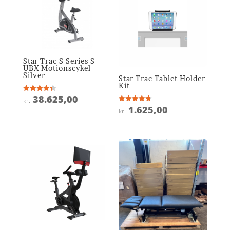
Star Trac S Series S-
UBX Motionscykel
Silver
Star Trac Tablet Holder
Kit
38.625,00
Vurderet
kr.
4.4
1.625,00
Vurderet
ud af 5
kr.
4.7
ud af 5