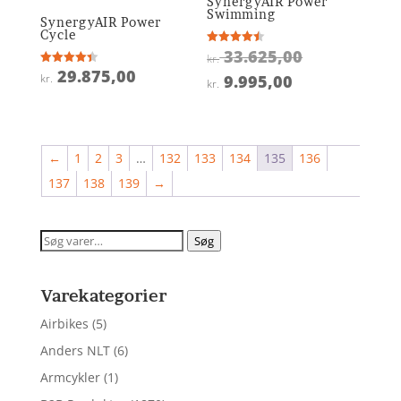
SynergyAIR Power
Swimming
SynergyAIR Power
Cycle
Den
33.625,00
Vurderet
kr.
4.5
29.875,00
Vurderet
oprindelige
ud af 5
Den
9.995,00
kr.
kr.
4.4
ud af 5
pris
aktuelle
var:
pris
kr. 33.625,0
er:
←
1
2
3
…
132
133
134
135
136
kr. 9.995,00.
137
138
139
→
Søg
Søg
efter:
Varekategorier
Airbikes
(5)
Anders NLT
(6)
Armcykler
(1)