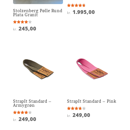
Stolzenberg Pølle Rund
1.995,00
Vurderet
kr.
4.7
Plata Granit
ud af 5
245,00
Vurderet
kr.
4
ud af 5
StrapIt Standard –
StrapIt Standard – Pink
Armygrøn
249,00
Vurderet
kr.
3.8
249,00
Vurderet
kr.
ud af 5
4
ud af 5