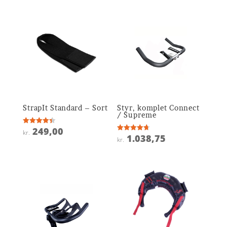
StrapIt Standard – Sort
Styr, komplet Connect
/ Supreme
249,00
Vurderet
kr.
4.4
1.038,75
Vurderet
kr.
ud af 5
4.7
ud af 5