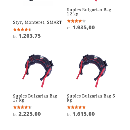
Suples Bulgarian Bag
12 kg
Styr, Monteret, SMART
1.935,00
Vurderet
kr.
4.1
ud af 5
1.203,75
Vurderet
kr.
4.6
ud af 5
Suples Bulgarian Bag
Suples Bulgarian Bag 5
17 kg
kg
2.225,00
1.615,00
Vurderet
Vurderet
kr.
kr.
4.5
4.8
ud af 5
ud af 5