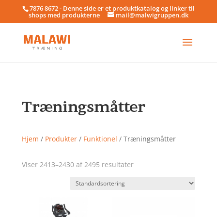
7876 8672 - Denne side er et produktkatalog og linker til
shops med produkterne
mail@malwigruppen.dk
Træningsmåtter
Hjem
/
Produkter
/
Funktionel
/ Træningsmåtter
Viser 2413–2430 af 2495 resultater