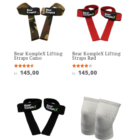
Bear KompleX Lifting
Bear KompleX Lifting
Straps Camo
Straps Rød
145,00
145,00
Vurderet
Vurderet
kr.
kr.
4.6
4
ud af 5
ud af 5