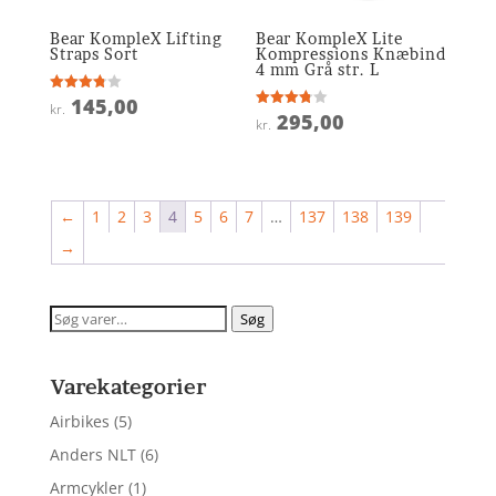
Bear KompleX Lifting
Bear KompleX Lite
Straps Sort
Kompressions Knæbind
4 mm Grå str. L
145,00
Vurderet
kr.
3.8
295,00
Vurderet
kr.
ud af 5
3.8
ud af 5
←
1
2
3
4
5
6
7
…
137
138
139
→
Søg
Søg
efter:
Varekategorier
Airbikes
(5)
Anders NLT
(6)
Armcykler
(1)