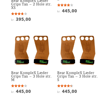
Bear KompleX Læder
Grips Tan – 2 Hole str.
XS
445,00
Vurderet
kr.
4
ud af 5
395,00
Vurderet
kr.
3.8
ud af 5
Bear KompleX Læder
Bear KompleX Læder
Grips Tan – 3 Hole str.
Grips Tan – 3 Hole str.
M
S
445,00
445,00
Vurderet
Vurderet
kr.
kr.
4
4.4
ud af 5
ud af 5