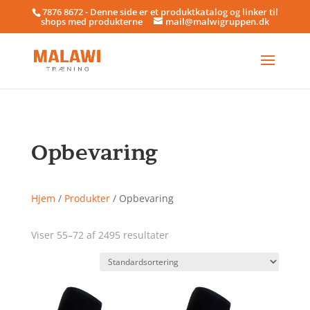
7876 8672 - Denne side er et produktkatalog og linker til
shops med produkterne
mail@malwigruppen.dk
Opbevaring
Hjem
/
Produkter
/ Opbevaring
Viser 55–72 af 2495 resultater