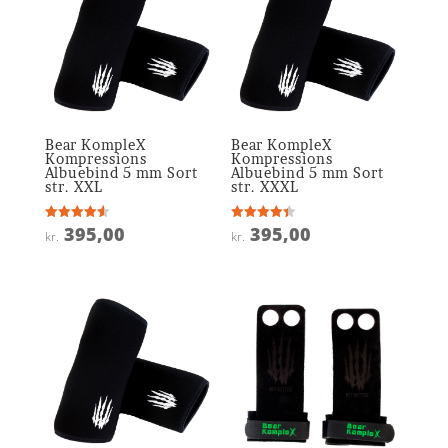
Bear KompleX
Bear KompleX
Kompressions
Kompressions
Albuebind 5 mm Sort
Albuebind 5 mm Sort
str. XXL
str. XXXL
395,00
395,00
Vurderet
Vurderet
kr.
kr.
4.6
4.4
ud af 5
ud af 5