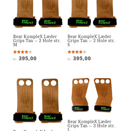
Bear KompleX Læder
Bear KompleX Læder
Grips Tan – 2 Hole str.
Grips Tan – 2 Hole str.
M
S
395,00
395,00
Vurderet
Vurderet
kr.
kr.
4
3.9
ud af 5
ud af 5
Bear KompleX Læder
Grips Tan – 3 Hole str.
L