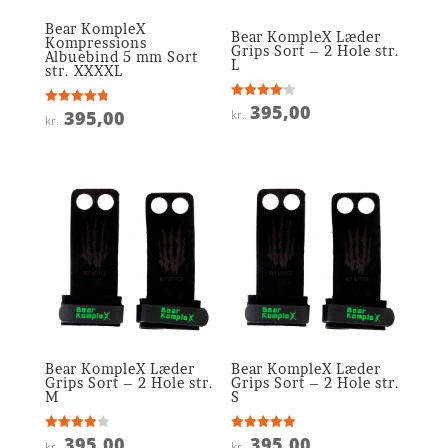
Bear KompleX
Bear KompleX Læder
Kompressions
Grips Sort – 2 Hole str.
Albuebind 5 mm Sort
L
str. XXXXL
395,00
Vurderet
kr.
395,00
Vurderet
kr.
4.1
4.8
ud af 5
ud af 5
Bear KompleX Læder
Bear KompleX Læder
Grips Sort – 2 Hole str.
Grips Sort – 2 Hole str.
M
S
395,00
395,00
Vurderet
Vurderet
kr.
kr.