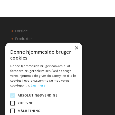
Forside
Produkter
×
Kontakt
Denne hjemmeside bruger
cookies
Artikler
Denne hjemmeside bruger cookies til at
forbedre brugeroplevelsen. Ved at bruge
vores hjemmeside giver du samtykke til alle
cookies i overensstemmelse med vores
Malawigruppen
cookiepolitik.
Læs mere
Tlf: 7876 8672
ABSOLUT NØDVENDIGE
Mail:
hej@malawigruppen.dk
YDEEVNE
MÅLRETNING