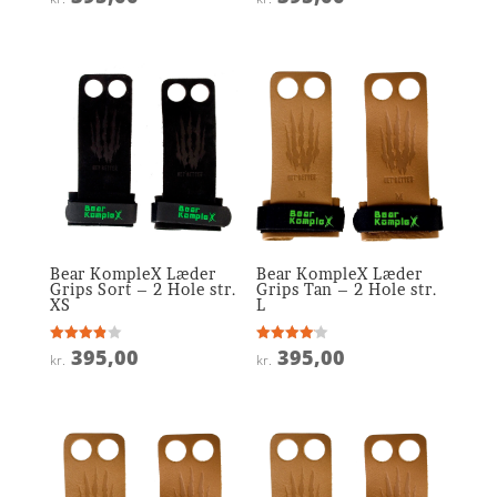
4
5
ud af 5
ud af 5
Bear KompleX Læder
Bear KompleX Læder
Grips Sort – 2 Hole str.
Grips Tan – 2 Hole str.
XS
L
395,00
395,00
Vurderet
Vurderet
kr.
kr.
3.9
4.1
ud af 5
ud af 5