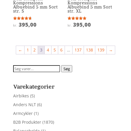
Kompressions
Kompressions
Albuebind 5 mm Sort
Albuebind 5 mm Sort
str. S
str. XL
395,00
395,00
Vurderet
Vurderet
kr.
kr.
4.7
5
ud af 5
ud af 5
←
1
2
3
4
5
6
…
137
138
139
→
Søg
Søg
efter:
Varekategorier
Airbikes
(5)
Anders NLT
(6)
Armcykler
(1)
B2B Produkter
(1870)
Balancebolde
(1)