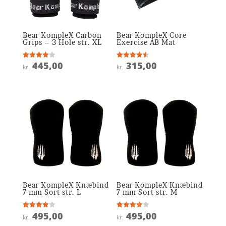
Bear KompleX Carbon
Bear KompleX Core
Grips – 3 Hole str. XL
Exercise AB Mat
445,00
315,00
Vurderet
Vurderet
kr.
kr.
4.1
4.5
ud af 5
ud af 5
Bear KompleX Knæbind
Bear KompleX Knæbind
7 mm Sort str. L
7 mm Sort str. M
495,00
495,00
Vurderet
Vurderet
kr.
kr.
4.1
4
ud af 5
ud af 5