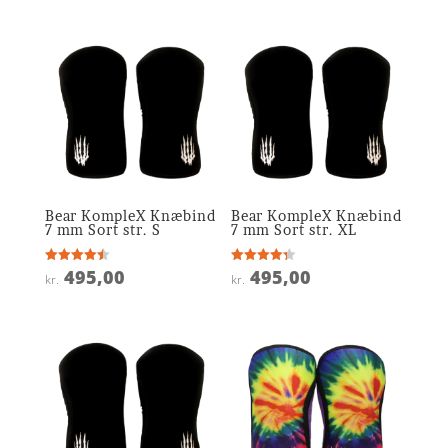
Bear KompleX Knæbind
Bear KompleX Knæbind
7 mm Sort str. S
7 mm Sort str. XL
495,00
495,00
Vurderet
Vurderet
kr.
kr.
4.5
4.3
ud af 5
ud af 5