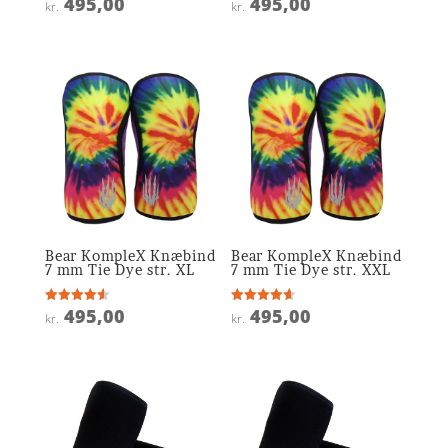
495,00
495,00
kr.
kr.
4.6
4.5
ud af 5
ud af 5
Bear KompleX Knæbind
Bear KompleX Knæbind
7 mm Tie Dye str. XL
7 mm Tie Dye str. XXL
495,00
495,00
Vurderet
Vurderet
kr.
kr.
4.6
4.6
ud af 5
ud af 5