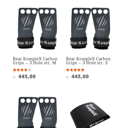
Bear KompleX Carbon
Bear KompleX Carbon
Grips – 3 Hole str. M
Grips – 3 Hole str. S
445,00
445,00
Vurderet
Vurderet
kr.
kr.
3.9
5
ud af 5
ud af 5