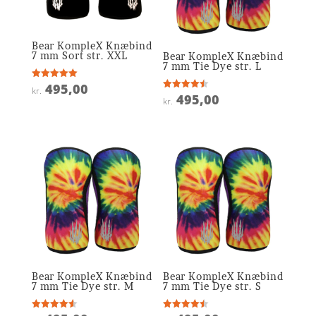
Bear KompleX Knæbind
7 mm Sort str. XXL
Bear KompleX Knæbind
7 mm Tie Dye str. L
495,00
Vurderet
kr.
5
495,00
Vurderet
kr.
ud af 5
4.5
ud af 5
Bear KompleX Knæbind
Bear KompleX Knæbind
7 mm Tie Dye str. M
7 mm Tie Dye str. S
Vurderet
Vurderet