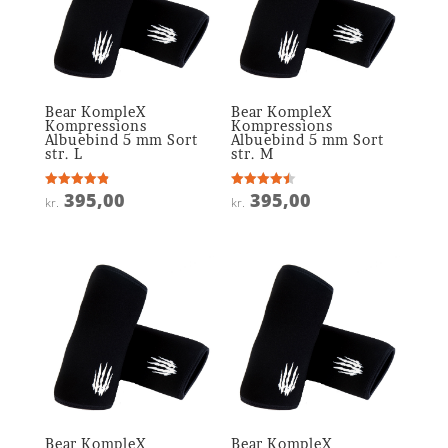
Bear KompleX
Bear KompleX
Kompressions
Kompressions
Albuebind 5 mm Sort
Albuebind 5 mm Sort
str. L
str. M
395,00
395,00
Vurderet
Vurderet
kr.
kr.
4.9
4.5
ud af 5
ud af 5
Bear KompleX
Bear KompleX