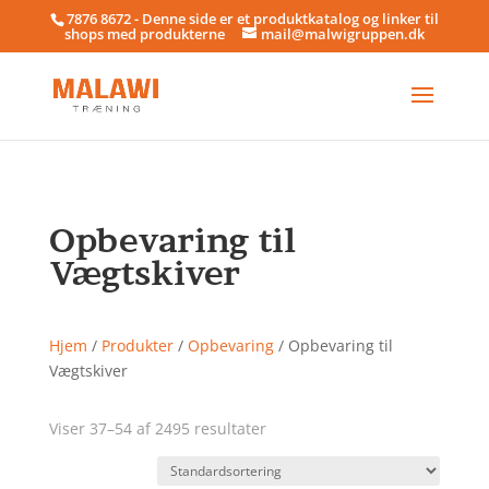
7876 8672 - Denne side er et produktkatalog og linker til
shops med produkterne
mail@malwigruppen.dk
Opbevaring til
Vægtskiver
Hjem
/
Produkter
/
Opbevaring
/ Opbevaring til
Vægtskiver
Viser 37–54 af 2495 resultater