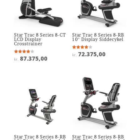
Star Trac 8 Series 8-CT
Star Trac 8 Series 8-RB
LCD Display
10″ Display Siddecykel
Crosstrainer
72.375,00
Vurderet
kr.
3.9
87.375,00
Vurderet
kr.
ud af 5
4
ud af 5
Star Trac 8 Series 8-RB
Star Trac 8 Series 8-RB