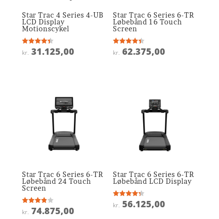
Star Trac 4 Series 4-UB
Star Trac 6 Series 6-TR
LCD Display
Løbebånd 16 Touch
Motionscykel
Screen
31.125,00
62.375,00
Vurderet
Vurderet
kr.
kr.
4.4
4.4
ud af 5
ud af 5
Star Trac 6 Series 6-TR
Star Trac 6 Series 6-TR
Løbebånd 24 Touch
Løbebånd LCD Display
Screen
56.125,00
Vurderet
kr.
4.3
74.875,00
Vurderet
kr.
ud af 5
3.9