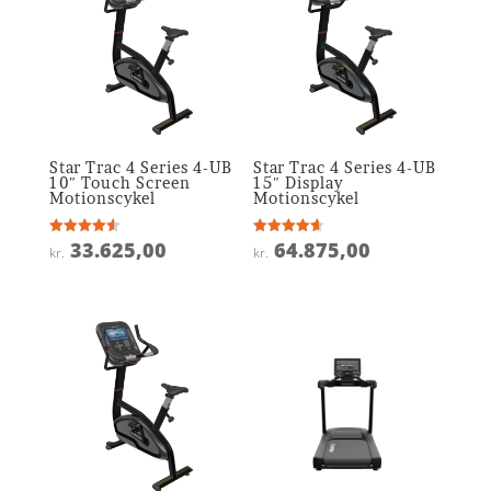
Star Trac 4 Series 4-UB
Star Trac 4 Series 4-UB
10″ Touch Screen
15″ Display
Motionscykel
Motionscykel
33.625,00
64.875,00
Vurderet
Vurderet
kr.
kr.
4.6
4.6
ud af 5
ud af 5