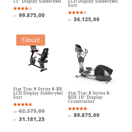
15″ Display Siddecykel
LCD Display Siddecykel
Sort
99.875,00
Vurderet
kr.
3.9
56.125,00
Vurderet
kr.
ud af 5
4.2
ud af 5
Tilbud!
Star Trac 8 Series 8-RB
LCD Display Siddecykel
Star Trac 8 Series 8-
Sort
RDE 10″ Display
Crosstrainer
Den
62.375,00
Vurderet
kr.
4.7
89.875,00
Vurderet
kr.
oprindelige
ud af 5
Den
4.9
31.181,25
kr.
ud af 5
pris
aktuelle