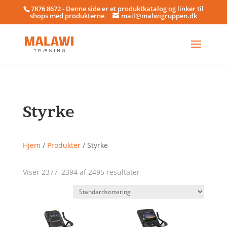
7876 8672 - Denne side er et produktkatalog og linker til
shops med produkterne
mail@malwigruppen.dk
Styrke
Hjem
/
Produkter
/ Styrke
Viser 2377–2394 af 2495 resultater