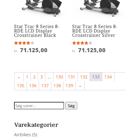
Star Trac 8 Series 8-
Star Trac 8 Series 8-
RDE LCD Display
RDE LCD Display
Crosstrainer Black
Crosstrainer Silver
71.125,00
71.125,00
Vurderet
Vurderet
kr.
kr.
4
3.8
ud af 5
ud af 5
←
1
2
3
…
130
131
132
133
134
135
136
137
138
139
→
Søg
Søg
efter:
Varekategorier
Airbikes
(5)