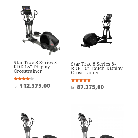
var:
pris
kr. 62.375,00.
er:
kr. 31.181,25.
Star Trac 8 Series 8-
Star Trac 8 Series 8-
RDE 15″ Display
RDE 16″ Touch Display
Crosstrainer
Crosstrainer
112.375,00
Vurderet
87.375,00
Vurderet
kr.
kr.
4.2
4.7
ud af 5
ud af 5