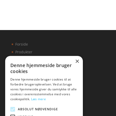
Forside
Produkter
×
Kontakt
Denne hjemmeside bruger
cookies
Artikler
Denne hjemmeside bruger cookies til at
forbedre brugeroplevelsen. Ved at bruge
vores hjemmeside giver du samtykke til alle
cookies i overensstemmelse med vores
Malawigruppen
cookiepolitik.
Læs mere
Tlf: 7876 8672
ABSOLUT NØDVENDIGE
Mail:
hej@malawigruppen.dk