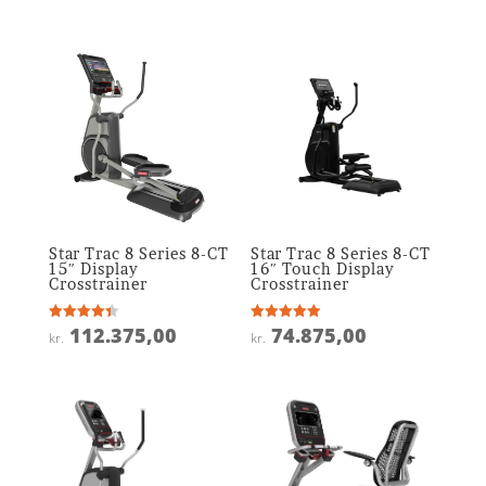
ud af 5
Star Trac 8 Series 8-CT
Star Trac 8 Series 8-CT
15″ Display
16″ Touch Display
Crosstrainer
Crosstrainer
112.375,00
74.875,00
Vurderet
Vurderet
kr.
kr.
4.4
4.9
ud af 5
ud af 5