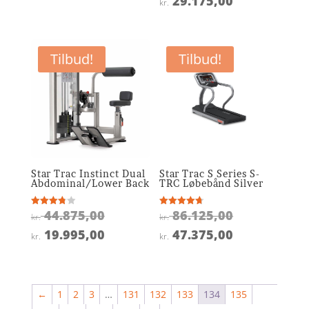
29.175,00
pris
aktuelle
kr.
pris
aktuelle
var:
pris
var:
pris
kr. 12.375,00.
er:
kr. 48.625,0
er:
kr. 5.995,00.
Tilbud!
Tilbud!
kr. 29.175,0
Star Trac Instinct Dual
Star Trac S Series S-
Abdominal/Lower Back
TRC Løbebånd Silver
Den
Den
44.875,00
86.125,00
Vurderet
Vurderet
kr.
kr.
3.8
4.7
oprindelige
oprindelige
ud af 5
ud af 5
Den
Den
19.995,00
47.375,00
kr.
kr.
pris
pris
aktuelle
aktuelle
var:
var:
pris
pris
kr. 44.875,00.
kr. 86.125,0
er:
er:
←
1
2
3
…
131
132
133
134
135
kr. 19.995,00.
kr. 47.375,0