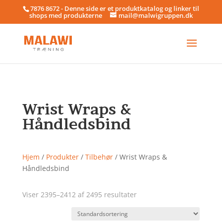
7876 8672 - Denne side er et produktkatalog og linker til
shops med produkterne
mail@malwigruppen.dk
Wrist Wraps &
Håndledsbind
Hjem
/
Produkter
/
Tilbehør
/ Wrist Wraps &
Håndledsbind
Viser 2395–2412 af 2495 resultater