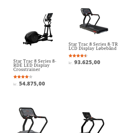
Star Trac 8 Series 8-TR
LCD Display Løbebånd
Star Trac 8 Series 8-
93.625,00
Vurderet
kr.
4.5
RDE LED Display
ud af 5
Crosstrainer
54.875,00
Vurderet
kr.
4.1
ud af 5