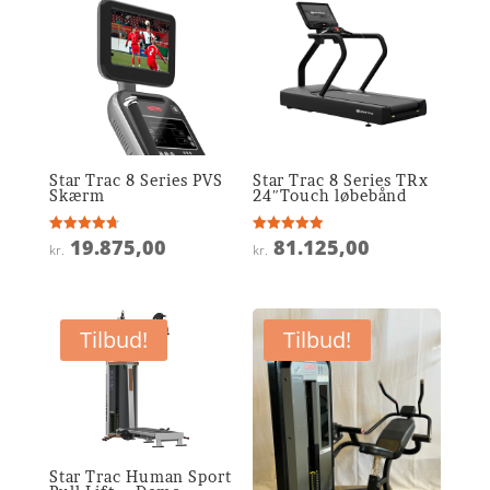
Star Trac 8 Series PVS
Star Trac 8 Series TRx
Skærm
24″Touch løbebånd
19.875,00
81.125,00
Vurderet
Vurderet
kr.
kr.
4.7
4.9
ud af 5
ud af 5
Tilbud!
Tilbud!
Star Trac Human Sport