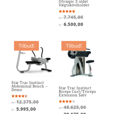
Olympic 2-sidet
var:
pris
Vægtskiveholder
kr. 64.875,00.
er:
Den
7.745,00
Vurderet
kr. 38.925,00.
kr.
4.9
oprindelige
ud af 5
Den
6.500,00
kr.
pris
aktuelle
var:
pris
kr. 7.745,00.
er:
Tilbud!
Tilbud!
kr. 6.500,00.
Star Trac Instinct
Abdominal Bench –
Star Trac Instinct
Demo
Biceps Curl/Triceps
Extension Sølv
Den
12.375,00
Vurderet
kr.
4.5
Den
48.625,00
Vurderet
oprindelige
ud af 5
kr.
Den
5.995,00
kr.
4.1
oprindelige
ud af 5
Den