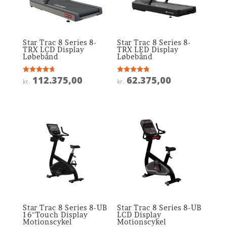
Star Trac 8 Series 8-
Star Trac 8 Series 8-
TRX LCD Display
TRX LED Display
Løbebånd
Løbebånd
112.375,00
62.375,00
Vurderet
Vurderet
kr.
kr.
4.7
4.8
ud af 5
ud af 5
Star Trac 8 Series 8-UB
Star Trac 8 Series 8-UB
16″Touch Display
LCD Display
Motionscykel
Motionscykel