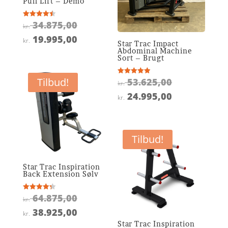
Pull Lift – Demo
Den
34.875,00
Vurderet
kr.
4.5
oprindelige
ud af 5
Den
19.995,00
kr.
Star Trac Impact
pris
aktuelle
Abdominal Machine
Sort – Brugt
var:
pris
kr. 34.875,00.
er:
Den
Tilbud!
53.625,00
Vurderet
kr.
4.9
kr. 19.995,00.
oprindelige
ud af 5
Den
24.995,00
kr.
pris
aktuelle
var:
pris
kr. 53.625,0
er:
Tilbud!
kr. 24.995,0
Star Trac Inspiration
Back Extension Sølv
Den
64.875,00
Vurderet
kr.
4.3
oprindelige
ud af 5
Den
38.925,00
kr.
pris
aktuelle
Star Trac Inspiration