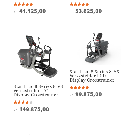
41.125,00
53.625,00
Vurderet
Vurderet
kr.
kr.
4.9
5
ud af 5
ud af 5
Star Trac 8 Series 8-VS
Versastrider LCD
Display Crosstrainer
Star Trac 8 Series 8-VS
Versastrider 15″
99.875,00
Vurderet
kr.
Display Crosstrainer
4.9
ud af 5
149.875,00
Vurderet
kr.
3.9
ud af 5