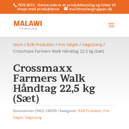
7876 8672 - Denne side er et produktkatalog og linker til
shops med produkterne
mail@malwigruppen.dk
Hjem
/
B2B Produkter
/
Frie Vægte
/
Vægtstang
/
Crossmaxx Farmers Walk Håndtag 22,5 kg (Sæt)
Crossmaxx
Farmers Walk
Håndtag 22,5 kg
(Sæt)
Varenummer (SKU):
LMX39
Kategorier:
B2B Produkter
,
Frie
Vægte
,
Vægtstang