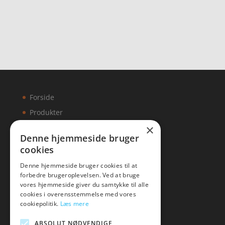
ud af 5
Forside
Produkter
×
Kontakt
Denne hjemmeside bruger
cookies
Artikler
Denne hjemmeside bruger cookies til at
forbedre brugeroplevelsen. Ved at bruge
vores hjemmeside giver du samtykke til alle
cookies i overensstemmelse med vores
Malawigruppen
cookiepolitik.
Læs mere
Tlf: 7876 8672
ABSOLUT NØDVENDIGE