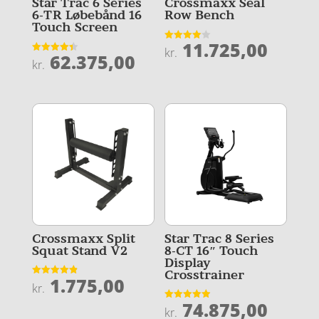
Star Trac 6 Series
Crossmaxx Seal
6-TR Løbebånd 16
Row Bench
Touch Screen
11.725,00
Vurderet
kr.
62.375,00
4
Vurderet
kr.
ud af 5
4.4
ud af 5
Crossmaxx Split
Star Trac 8 Series
Squat Stand V2
8-CT 16″ Touch
Display
Crosstrainer
1.775,00
Vurderet
kr.
4.9
ud af 5
74.875,00
Vurderet
kr.
4.9