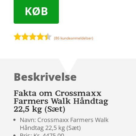
KØB
(
86
kundeanmeldelser)
Bedømt
som
4.3
ud af 5
baseret
Beskrivelse
på
kundebedø
mmelser
Fakta om Crossmaxx
Farmers Walk Håndtag
22,5 kg (Sæt)
Navn: Crossmaxx Farmers Walk
Håndtag 22,5 kg (Sæt)
Pris: Kr. 4475.00