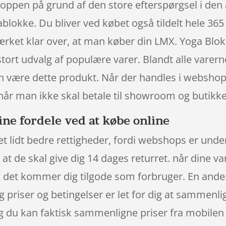
shoppen på grund af den store efterspørgsel i den 
ablokke. Du bliver ved købet også tildelt hele 36
rket klar over, at man køber din LMX. Yoga Bl
 stort udvalg af populære varer. Blandt alle varer
an være dette produkt. Når der handles i webshop
 når man ikke skal betale til showroom og butikk
ne fordele ved at købe online
et lidt bedre rettigheder, fordi webshops er under
t de skal give dig 14 dages returret. når dine va
det kommer dig tilgode som forbruger. En anden 
 og priser og betingelser er let for dig at sammenl
g du kan faktisk sammenligne priser fra mobilen e