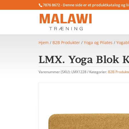
7876 8672 - Denne side er et produktkatalog og l
Hjem
/
B2B Produkter
/
Yoga og Pilates
/
Yogab
LMX. Yoga Blok 
Varenummer (SKU):
LMX1228
Kategorier:
B2B Produkt