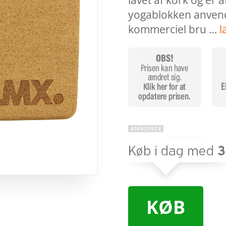
lavet af kork og er a
yogablokken anvende
kommerciel bru …
l
KØB