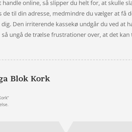
handle online, så slipper du helt for, at skulle 
s de til din adresse, medmindre du vælger at få d
or dig. Den irriterende kassekø undgår du ved at h
å ungå de trælse frustrationer over, at det kan ta
ga Blok Kork
Kork”
else.