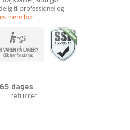
f høj kvalitet, som gør
lig til professionel og
æs mere her