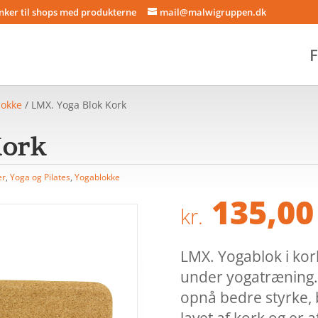
inker til shops med produkterne
mail@malwigruppen.dk
F
lokke
/ LMX. Yoga Blok Kork
Kork
er
,
Yoga og Pilates
,
Yogablokke
135,00
kr.
LMX. Yogablok i kork 
under yogatræning. 
opnå bedre styrke, 