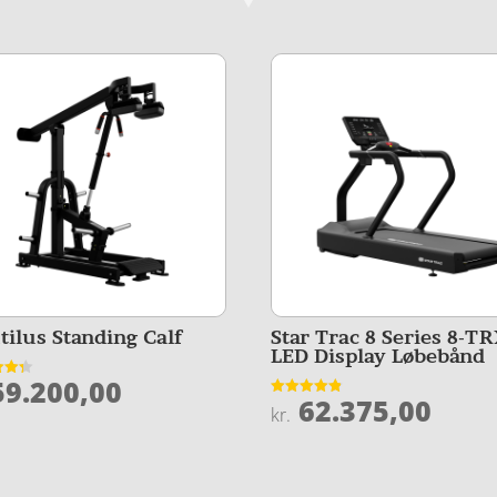
tilus Standing Calf
Star Trac 8 Series 8-T
LED Display Løbebånd
9.200,00
et
62.375,00
Vurderet
kr.
5
4.8
ud af 5