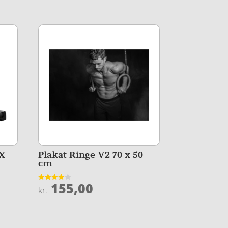
RX
Plakat Ringe V2 70 x 50
cm
155,00
Vurderet
kr.
4
ud af 5