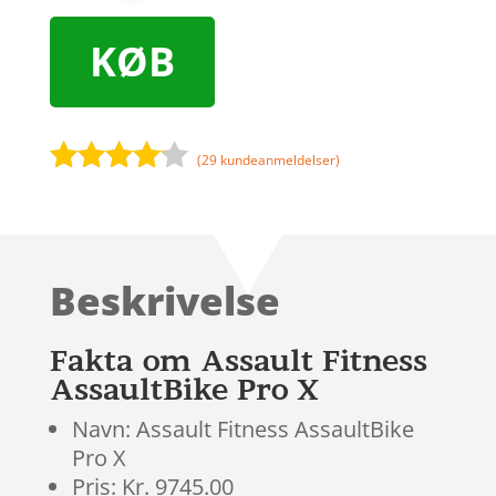
KØB
(
29
kundeanmeldelser)
Bedømt
som
4
ud af 5
baseret
Beskrivelse
på
kundebed
ømmels
Fakta om Assault Fitness
er
AssaultBike Pro X
Navn: Assault Fitness AssaultBike
Pro X
Pris: Kr. 9745.00