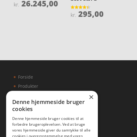
26.245,00
Vurderet
kr.
5
ud af 5
295,00
Vurderet
kr.
4.4
ud af 5
Forside
Produkter
×
Kontakt
Denne hjemmeside bruger
cookies
Artikler
Denne hjemmeside bruger cookies til at
forbedre brugeroplevelsen. Ved at bruge
vores hjemmeside giver du samtykke til alle
cookies i overensstemmelse med vores
Malawigruppen