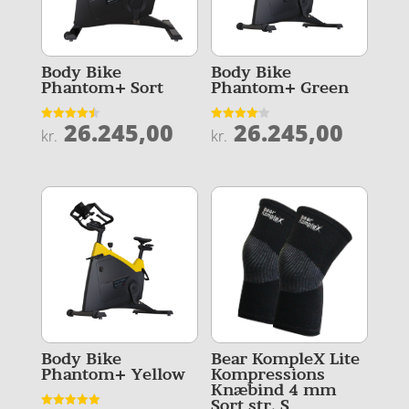
Body Bike
Body Bike
Phantom+ Sort
Phantom+ Green
26.245,00
26.245,00
Vurderet
Vurderet
kr.
kr.
4.5
4.1
ud af 5
ud af 5
Body Bike
Bear KompleX Lite
Phantom+ Yellow
Kompressions
Knæbind 4 mm
Sort str. S