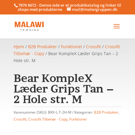
7876 8672 - Denne side er et produktkatalog og linker til
shops med produkterne
mail@malwigruppen.dk
Hjem
/
B2B Produkter
/
Funktionel
/
Crossfit
/
Crossfit
Tilbehør - Copy
/ Bear KompleX Læder Grips Tan – 2
Hole str. M
Bear KompleX
Læder Grips Tan –
2 Hole str. M
Varenummer (SKU):
BKX-L-T-2H-M
Kategorier:
B2B Produkter
,
Crossfit
,
Crossfit Tilbehør - Copy
,
Funktionel