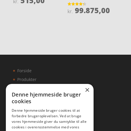
515,00
kr.
4.3
ud af 5
99.875,00
Vurderet
kr.
4.3
ud af 5
Forside
Produkter
×
Kontakt
Denne hjemmeside bruger
cookies
Artikler
Denne hjemmeside bruger cookies til at
forbedre brugeroplevelsen. Ved at bruge
vores hjemmeside giver du samtykke til alle
cookies i overensstemmelse med vores
Malawigruppen