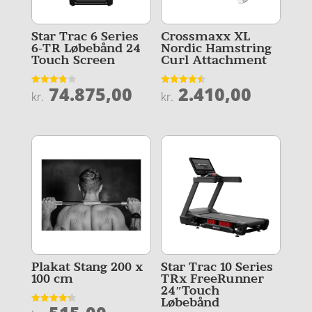
Star Trac 6 Series
Crossmaxx XL
6-TR Løbebånd 24
Nordic Hamstring
Touch Screen
Curl Attachment
74.875,00
2.410,00
Vurderet
Vurderet
kr.
kr.
3.9
4.5
ud af 5
ud af 5
Plakat Stang 200 x
Star Trac 10 Series
100 cm
TRx FreeRunner
24″Touch
Løbebånd
Vurderet