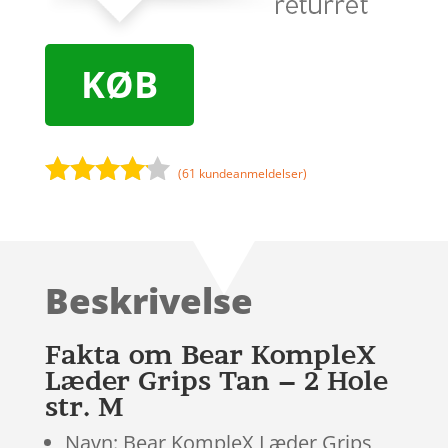
KØB
(
61
kundeanmeldelser)
Bedømt
som
4
ud af 5
baseret
Beskrivelse
på
kundebed
ømmels
Fakta om Bear KompleX
er
Læder Grips Tan – 2 Hole
str. M
Navn: Bear KompleX Læder Grips